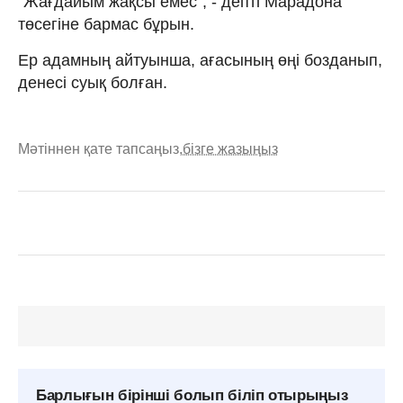
"Жағдайым жақсы емес", - депті Марадона
төсегіне бармас бұрын.
Ер адамның айтуынша, ағасының өңі бозданып,
денесі суық болған.
Мәтіннен қате тапсаңыз,
бізге жазыңыз
Барлығын бірінші болып біліп отырыңыз