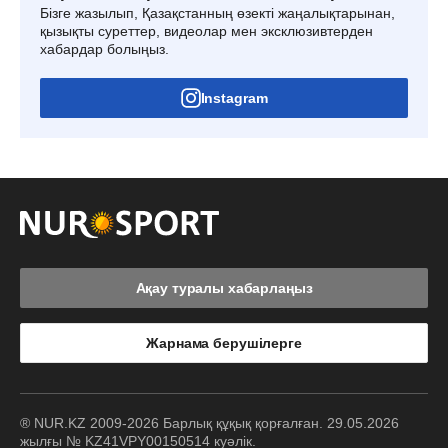
Бізге жазылып, Қазақстанның өзекті жаңалықтарынан,
қызықты суреттер, видеолар мен эксклюзивтерден
хабардар болыңыз.
Instagram
Ақау туралы хабарлаңыз
Жарнама берушілерге
® NUR.KZ 2009-2026 Барлық құқық қорғалған. 29.05.2026
жылғы № KZ41VPY00150514 куәлік.