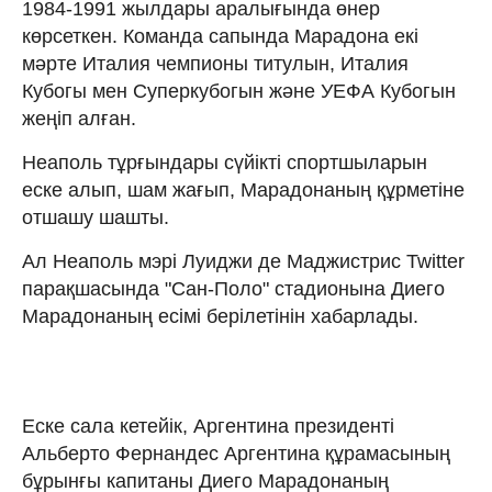
1984-1991 жылдары аралығында өнер
көрсеткен. Команда сапында Марадона екі
мәрте Италия чемпионы титулын, Италия
Кубогы мен Суперкубогын және УЕФА Кубогын
жеңіп алған.
Неаполь тұрғындары сүйікті спортшыларын
еске алып, шам жағып, Марадонаның құрметіне
отшашу шашты.
Ал Неаполь мэрі Луиджи де Маджистрис Twitter
парақшасында "Сан-Поло" стадионына Диего
Марадонаның есімі берілетінін хабарлады.
Еске сала кетейік, Аргентина президенті
Альберто Фернандес Аргентина құрамасының
бұрынғы капитаны Диего Марадонаның