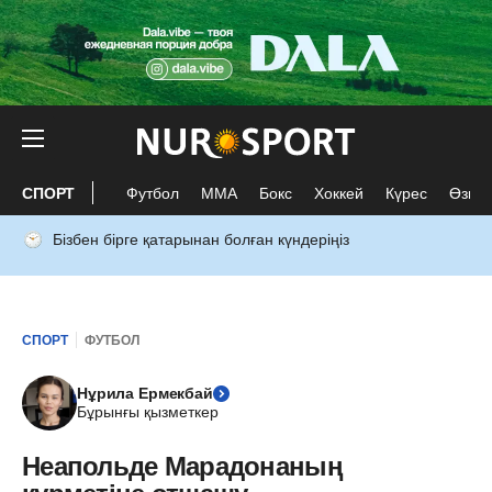
СПОРТ
Футбол
ММА
Бокс
Хоккей
Күрес
Өзге 
Бізбен бірге қатарынан болған күндеріңіз
СПОРТ
ФУТБОЛ
Нұрила Ермекбай
Бұрынғы қызметкер
Неапольде Марадонаның