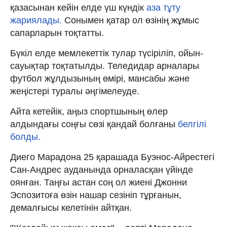
қазасынан кейін елде үш күндік
аза тұту
жариялады.
Сонымен қатар ол өзінің жұмыс
сапарларын тоқтатты.
Бүкіл елде мемлекеттік тулар түсіріліп, ойын-
сауықтар тоқтатылды. Теледидар арналары
футбол жұлдызының өмірі, мансабы және
жеңістері туралы әңгімелеуде.
Айта кетейік, аңыз спортшының өлер
алдындағы соңғы сөзі қандай болғаны
белгілі
болды.
Диего Марадона 25 қарашада Буэнос-Айрестегі
Сан-Андрес ауданында орналасқан үйінде
оянған. Таңғы астан соң ол жиені Джонни
Эспозитоға өзін нашар сезініп тұрғанын,
демалғысы келетінін айтқан.