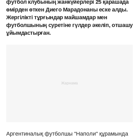
футбол клубының жанкүйерлері 25 қарашада
өмірден өткен Диего Марадонаны еске алды.
Жергілікті тұрғындар майшамдар мен
футболшының суретіне гүлдер әкеліп, отшашу
ұйымдастырған.
Аргентиналық футболшы "Наполи" құрамында