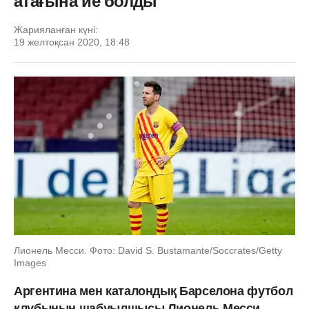
атағына ие болды
Жарияланған күні:
19 желтоқсан 2020, 18:48
Лионель Месси. Фото: David S. Bustamante/Soccrates/Getty
Images
Аргентина мен каталондық Барселона футбол
клубының шабуылшысы Лионель Месси