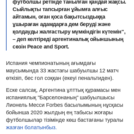
футболшы ретінде танылған қандай жақсы.
Сыйлықты тапсырған ұйымға алғыс
айтамын, оған қоса бақытсыздыққа
ұшыраған адамдарға дем беруді және
қолдауды жалғастыру мүмкіндігін күтемін",
– деп келтіреді аргентиналық ойыншының
сөзін Peace and Sport.
Испания чемпионатының ағымдағы
маусымында 33 жастағы шабуылшы 12 матч
өткізіп, бес гол соққан (екеуі пенальтиден).
Еске салсақ, Аргентина ұлттық құрамасы мен
испаниялық "Барселонаның" шабуылшысы
Лионель Месси Forbes басылымының нұсқасы
бойынша 2020 жылдың ең табысы жоғары
футболшылар тізімінде көш бастағаны туралы
жазған болатынбыз.