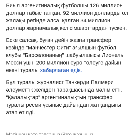
Биыл аргенитиналық футболшы 126 миллион
доллар табыс тапқан. 92 миллион долларды ол
жалақы ретінде алса, қалған 34 миллион
доллар жарнамалық келісімшарттардан түскен.
Еске салсақ, бұған дейін жазғы трансфер
кезінде "Манчестер Сити" ағылшын футбол
клубы "Барселонаның" шабуылшысы Лионель
Месси үшін 200 миллион еуро төлеуге дайын
екені туралы
хабарлаған едік.
Бұл туралы журналист Танкерди Палмери
әлеуметтік желідегі парақшасында мәлім етті.
"Қалалықтар" аргентиналықтың трансфері
туралы ресми ұсыныс дайындап жатқандығы
атап өтілді.
Мәтіннен қате тапсаңыз,
бізге жазыңыз