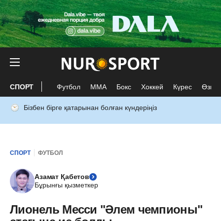
СПОРТ
Футбол
ММА
Бокс
Хоккей
Күрес
Өзге 
Бізбен бірге қатарынан болған күндеріңіз
СПОРТ
ФУТБОЛ
Азамат Қабетов
Бұрынғы қызметкер
Лионель Месси "Әлем чемпионы"