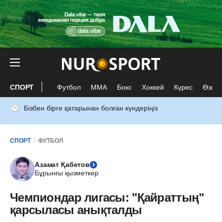
СПОРТ
Футбол
ММА
Бокс
Хоккей
Күрес
Өзге 
Бізбен бірге қатарынан болған күндеріңіз
СПОРТ
ФУТБОЛ
Азамат Қабетов
Бұрынғы қызметкер
Чемпиондар лигасы: "Қайраттың"
қарсыласы анықталды