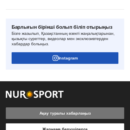
Барлығын бірінші болып біліп отырыңыз
Бізге жазылып, Қазақстанның өзекті жаңалықтарынан,
қызықты суреттер, видеолар мен эксклюзивтерден
хабардар болыңыз.
Instagram
Ақау туралы хабарлаңыз
Жарнама берушілерге