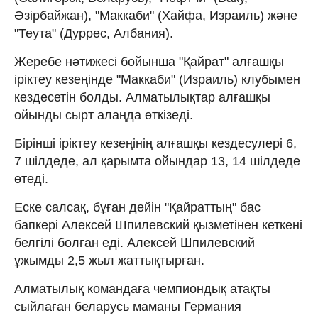
Әзірбайжан), "Маккаби" (Хайфа, Израиль) және
"Теута" (Дуррес, Албания).
Жеребе нәтижесі бойынша "Қайрат" алғашқы
іріктеу кезеңінде "Маккаби" (Израиль) клубымен
кездесетін болды. Алматылықтар алғашқы
ойынды сырт алаңда өткізеді.
Бірінші іріктеу кезеңінің алғашқы кездесулері 6,
7 шілдеде, ал қарымта ойындар 13, 14 шілдеде
өтеді.
Еске салсақ, бұған дейін "Қайраттың" бас
бапкері Алексей Шпилевский қызметінен кеткені
белгілі болған еді. Алексей Шпилевский
ұжымды 2,5 жыл жаттықтырған.
Алматылық командаға чемпиондық атақты
сыйлаған беларусь маманы Германия