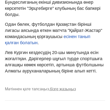
Бундеслиганың екінші дивизионында өнер
көрсететін "Эрцгебирге" клубының бас бапкері
болды.
Одан бөлек, футболдан Қазақстан бірінші
лигасы аясында өткен матчта "Қайрат-Жастар"
командасының қорғаушысы
есінен танып
қалған болатын
.
Лев Кургин кездесудің 20-шы минутында есін
жоғалтқан. Дәрігерлер шұғыл түрде спортшыға
алғашқы көмек көрсетіп, артынша футболшыны
Алматы ауруханаларының біріне алып кетті.
Мәтіннен қате тапсаңыз,
бізге жазыңыз