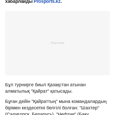
хабарлайды
Prosports.kz
.
Бұл турнирге биыл Қазақстан атынан
алматылық "Қайрат" қатысады.
Бұған дейін "Қайраттың" мына командалардың
бірімен кездесетіні белгілі болған: "Шахтер"
(Салигорск, Беларусь), "Нефтчи" (Баку,