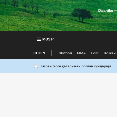
МӘЗІР
СПОРТ
Футбол
ММА
Бокс
Хоккей
Бізбен бірге қатарынан болған күндеріңіз