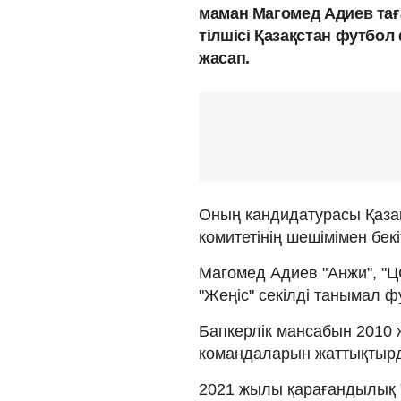
маман Магомед Адиев та
тілшісі Қазақстан футб
жасап.
Оның кандидатурасы Қаза
комитетінің шешімімен бекі
Магомед Адиев "Анжи", "ЦС
"Жеңіс" секілді танымал ф
Бапкерлік мансабын 2010 ж
командаларын жаттықтыр
2021 жылы қарағандылық 