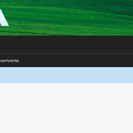
аңалықтар