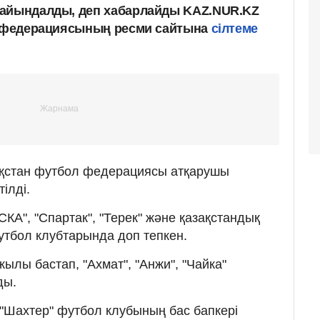
ғайындалды, деп хабарлайды KAZ.NUR.KZ
ол федерациясының ресми сайтына
сілтеме
қстан футбол федерациясы атқарушы
тілді.
КА", "Спартак", "Терек" және қазақстандық
утбол клубтарында доп тепкен.
ылы бастап, "Ахмат", "Анжи", "Чайка"
ды.
"Шахтер" футбол клубының бас бапкері