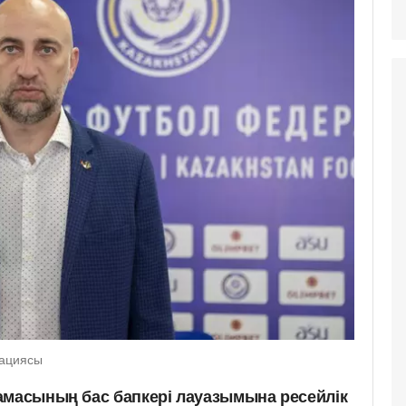
рациясы
амасының бас бапкері лауазымына ресейлік