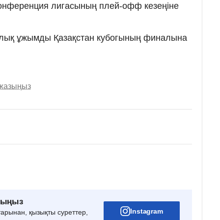
Конференция лигасының плей-офф кезеңіне
лық ұжымды Қазақстан кубогының финалына
 жазыңыз
рыңыз
Instagram
тарынан, қызықты суреттер,