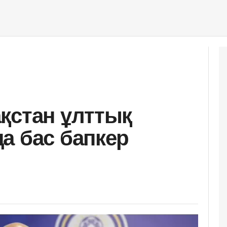
қстан ұлттық
а бас бапкер