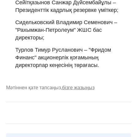
Сейітқазынов Санжар Дүйсембайұлы –
Президенттік кадрлық резервке үміткер;
Сидельковский Владимир Семенович –
"Рахымжан-Петролеум" ЖШС бас
директоры;
Турлов Тимур Русланович – "Фридом
Финанс" акционерлік қоғамының
директорлар кеңесінің төрағасы.
Мәтіннен қате тапсаңыз,
бізге жазыңыз