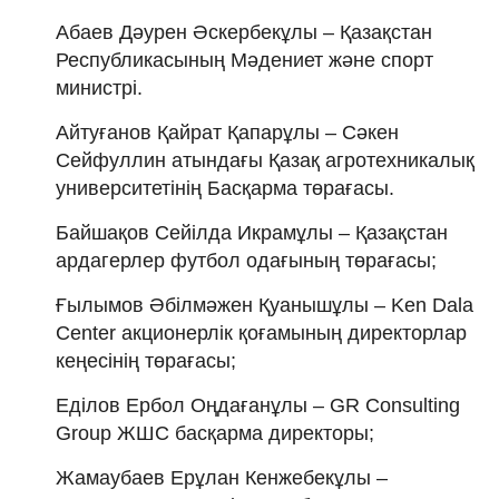
Абаев Дәурен Әскербекұлы – Қазақстан
Республикасының Мәдениет және спорт
министрі.
Айтуғанов Қайрат Қапарұлы – Сәкен
Сейфуллин атындағы Қазақ агротехникалық
университетінің Басқарма төрағасы.
Байшақов Сейілда Икрамұлы – Қазақстан
ардагерлер футбол одағының төрағасы;
Ғылымов Әбілмәжен Қуанышұлы – Ken Dala
Center акционерлік қоғамының директорлар
кеңесінің төрағасы;
Еділов Ербол Оңдағанұлы – GR Consulting
Group ЖШС басқарма директоры;
Жамаубаев Ерұлан Кенжебекұлы –