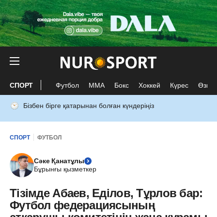
СПОРТ
Футбол
ММА
Бокс
Хоккей
Күрес
Өзге 
Бізбен бірге қатарынан болған күндеріңіз
СПОРТ
ФУТБОЛ
Сәке Қанатұлы
Бұрынғы қызметкер
Тізімде Абаев, Еділов, Тұрлов бар:
Футбол федерациясының