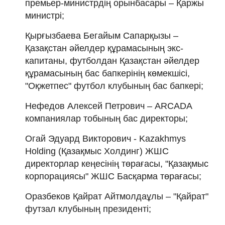
премьер-министрдің орынбасары – Қаржы
министрі;
Қырғызбаева Бегайым Сапарқызы –
Қазақстан әйелдер құрамасының экс-
капитаны, футболдан Қазақстан әйелдер
құрамасының бас бапкерінің көмекшісі,
"Оқжетпес" футбол клубының бас бапкері;
Нефедов Алексей Петрович – ARCADA
компаниялар тобының бас директоры;
Огай Эдуард Викторович - Kazakhmys
Holding (Қазақмыс Холдинг) ЖШС
директорлар кеңесінің төрағасы, "Қазақмыс
корпорациясы" ЖШС Басқарма төрағасы;
Оразбеков Қайрат Айтмолдаұлы – "Қайрат"
футзал клубының президенті;