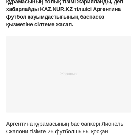
құрамасының толық тізімі жарияланды, деп
хабарлайды KAZ.NUR.KZ тілшісі Аргентина
футбол қауымдастығының баспасөз
қызметіне сілтеме жасап.
Аргентина құрамасының бас бапкері Лионель
Скалони тізімге 26 футболшыны қосқан.