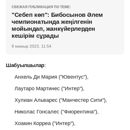
СВЕЖАЯ ПУБЛИКАЦИЯ ПО ТЕМЕ:
"Себеп көп": Бибосынов Әлем
чемпионатында жеңілгенін
мойындап, жанкүйерлерден
кешірім сұрады
8 мамыр 2023, 11:54
Шабуылшылар
:
Анхель Ди Мария ("Ювентус"),
Лаутаро Мартинес ("Интер"),
Хулиан Альварес ("Манчестер Сити"),
Николас Гонсалес ("Фиорентина"),
Хоакин Корреа ("Интер"),