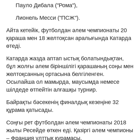
Пауло Дибала ("Рома"),
Лионель Месси ("ПСЖ").
Айта кетейік, футболдан әлем чемпионаты 20
қараша мен 18 желтоқсан аралығында Катарда
өтеді.
Катарда жазда аптап ыстық болатындықтан,
бұл жолғы әлем біріншілігі қарашаның соңы мен
желтоқсанның ортасына белгіленген.
Осылайша ол мамырда, маусымда немесе
шілдеде өтпейтін алғашқы турнир.
Байрақты бәсекенің финалдық кезеңіне 32
құрама қатысады.
Соңғы рет футболдан әлем чемпионаты 2018
жылы Ресейде өткен еді. Қазіргі әлем чемпионы
– Франция ұлттық құрамасы.