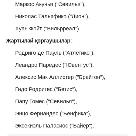
Маркос Акунья ("Севилья"),
Николас Тальяфико ("Лион"),
Хуан Фойт ("Вильрреал").
Жартылай қорғаушылар
:
Родриго де Пауль ("Атлетико"),
Леандро Паредес ("Ювентус"),
Алексис Мак Аллистер ("Брайтон"),
Гидо Родригес ("Бетис"),
Папу Гомес ("Севилья"),
Энцо Фернандес ("Бенфика"),
Эксекиэль Паласиос ("Байер").