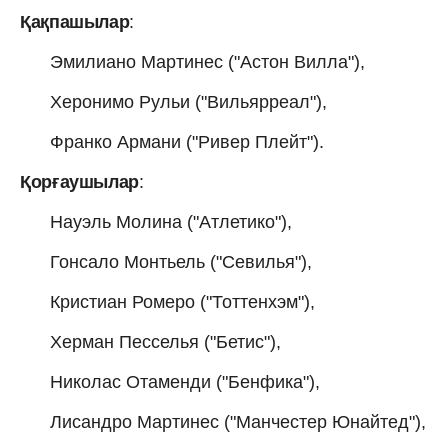
Қақпашылар
:
Эмилиано Мартинес ("Астон Вилла"),
Херонимо Рульи ("Вильярреал"),
Франко Армани ("Ривер Плейт").
Қорғаушылар
:
Науэль Молина ("Атлетико"),
Гонсало Монтьель ("Севилья"),
Кристиан Ромеро ("Тоттенхэм"),
Херман Песселья ("Бетис"),
Николас Отаменди ("Бенфика"),
Лисандро Мартинес ("Манчестер Юнайтед"),