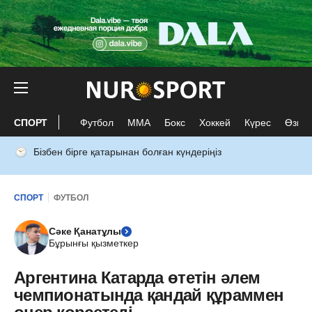
СПОРТ
Футбол
ММА
Бокс
Хоккей
Күрес
Өзге 
Бізбен бірге қатарынан болған күндеріңіз
СПОРТ
ФУТБОЛ
Сәке Қанатұлы
Бұрынғы қызметкер
Аргентина Катарда өтетін әлем
чемпионатында қандай құраммен