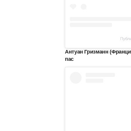
Публи
Антуан Гризманн (Франц
пас