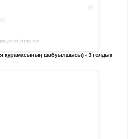
кация от Instagram
ия құрамасының шабуылшысы) - 3 голдық