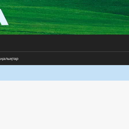
аңалықтар