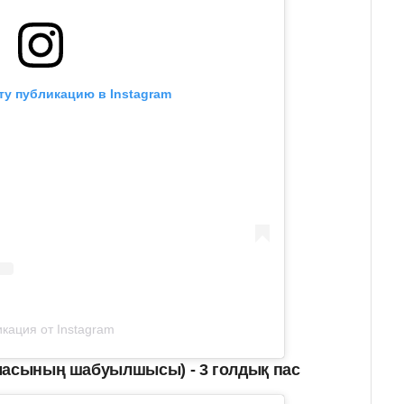
ту публикацию в Instagram
кация от Instagram
масының шабуылшысы) - 3 голдық пас