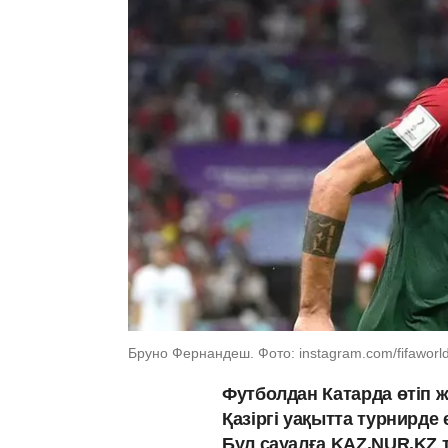
Бруно Фернандеш. Фото: instagram.com/fifaworl
Футболдан Катарда өтіп 
Қазіргі уақытта турнирде
Бұл сауалға KAZ.NUR.KZ ті