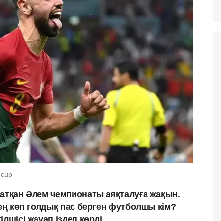
dcup
жатқан Әлем чемпионаты аяқталуға жақын.
 ең көп голдық пас берген футболшы кім?
лшісі жауап іздеп көрді.