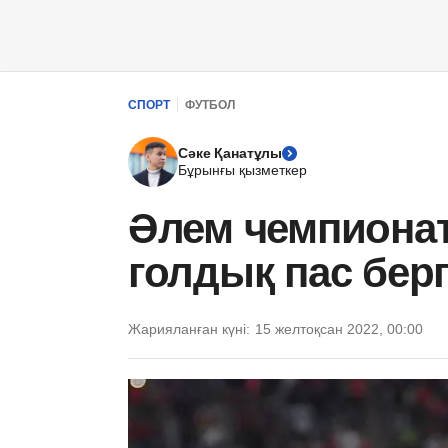
СПОРТ
ФУТБОЛ
Сәке Қанатұлы
Бұрынғы қызметкер
Әлем чемпионат
голдық пас бер
Жарияланған күні:
15 желтоқсан 2022, 00:00