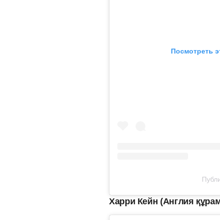
Посмотреть э
Публи
Харри Кейн (Англия құра