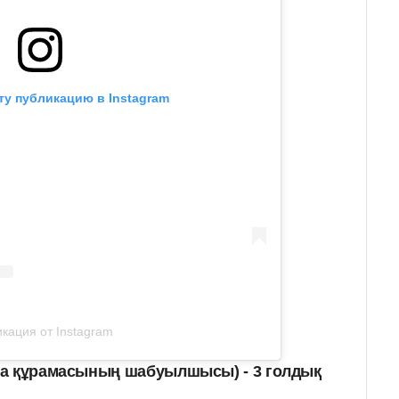
ту публикацию в Instagram
кация от Instagram
на құрамасының шабуылшысы) - 3 голдық