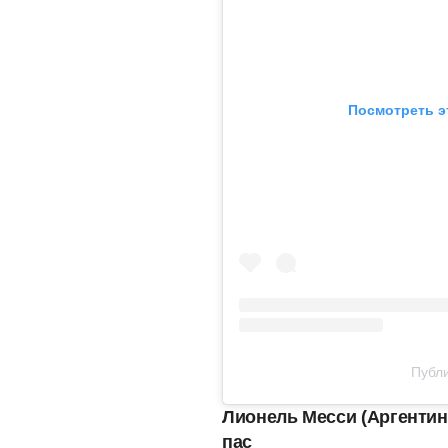
Посмотреть э
Публи
Лионель Месси (Аргенти
пас