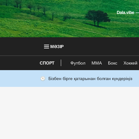
МӘЗІР
СПОРТ
Футбол
ММА
Бокс
Хоккей
Бізбен бірге қатарынан болған күндеріңіз