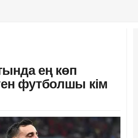
ында ең көп
ген футболшы кім