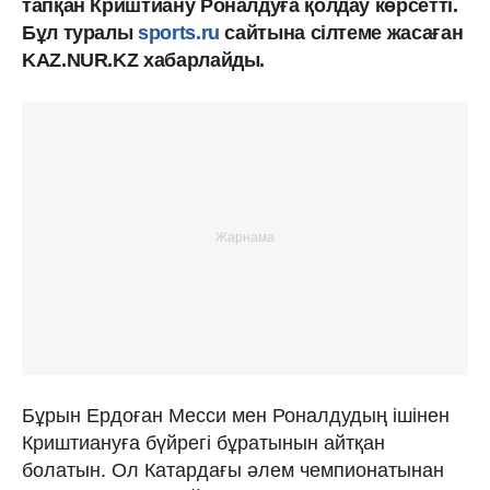
тапқан Криштиану Роналдуға қолдау көрсетті.
Бұл туралы
sports.ru
сайтына сілтеме жасаған
KAZ.NUR.KZ хабарлайды.
Бұрын Ердоған Месси мен Роналдудың ішінен
Криштиануға бүйрегі бұратынын айтқан
болатын. Ол Катардағы әлем чемпионатынан