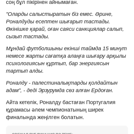
соң бұл пікірінен айнымаған.
"Оларды салыстыратын біз емес. Әрине,
Роналдуды есептен шығарып тастады.
Өкінішке қарай, оған саяси санкциялар салып,
сызып тастады.
Мұндай футболшыны екінші таймда 15 минут
немесе жарты сағатқа алаңға шығару арқылы
психологиясын құртып, бар энергиясын
тартып алды.
Роналду - палестиналықтарды қолдайтын
адам", - деді Эрзурумда сөз алған Ердоған.
Айта кетелік, Роналду бастаған Португалия
құрамасы әлем чемпионатының ширек
финалында жеңілген болатын.