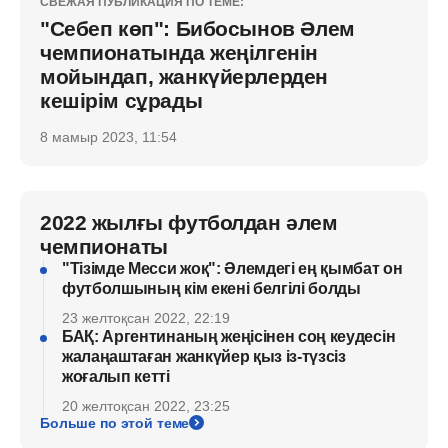
СВЕЖАЯ ПУБЛИКАЦИЯ ПО ТЕМЕ:
"Себеп көп": Бибосынов Әлем
чемпионатында жеңілгенін
мойындап, жанкүйерлерден
кешірім сұрады
8 мамыр 2023, 11:54
2022 жылғы футболдан әлем
чемпионаты
"Тізімде Месси жоқ": Әлемдегі ең қымбат он
футболшының кім екені белгілі болды
23 желтоқсан 2022, 22:19
БАҚ: Аргентинаның жеңісінен соң кеудесін
жалаңаштаған жанкүйер қыз із-түзсіз
жоғалып кетті
20 желтоқсан 2022, 23:25
Больше по этой теме