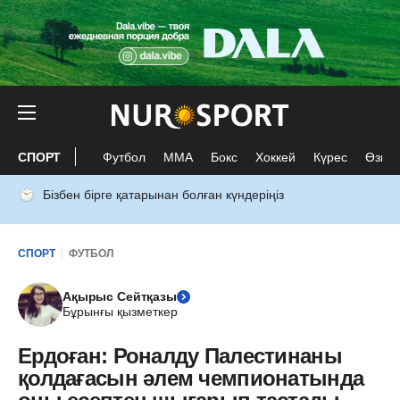
СПОРТ
Футбол
ММА
Бокс
Хоккей
Күрес
Өзге 
Бізбен бірге қатарынан болған күндеріңіз
СПОРТ
ФУТБОЛ
Ақырыс Сейтқазы
Бұрынғы қызметкер
Ердоған: Роналду Палестинаны
қолдағасын әлем чемпионатында