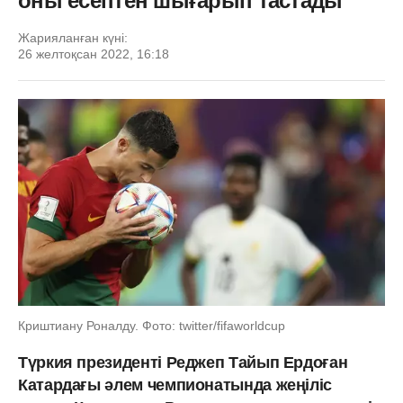
оны есептен шығарып тастады
Жарияланған күні:
26 желтоқсан 2022, 16:18
Криштиану Роналду. Фото: twitter/fifaworldcup
Түркия президенті Реджеп Тайып Ердоған
Катардағы әлем чемпионатында жеңіліс