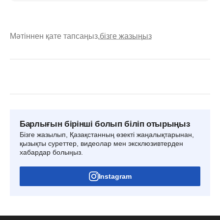
Мәтіннен қате тапсаңыз,
бізге жазыңыз
Барлығын бірінші болып біліп отырыңыз
Бізге жазылып, Қазақстанның өзекті жаңалықтарынан,
қызықты суреттер, видеолар мен эксклюзивтерден
хабардар болыңыз.
Instagram