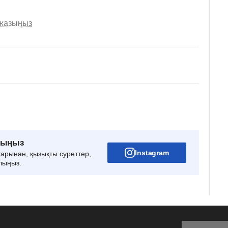
 жазыңыз
рыңыз
Instagram
тарынан, қызықты суреттер,
лыңыз.