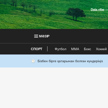
МӘЗІР
СПОРТ
Футбол
ММА
Бокс
Хоккей
Бізбен бірге қатарынан болған күндеріңіз