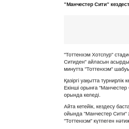
"Манчестер Сити" кездест
"Тоттенхэм Хотспур" стад
Ситиден" айласын асырды.
минутта "Тоттенхэм" шабу
Қазіргі уақытта турнирлік 
Екінші орынға "Манчестер 
орында келеді.
Айта кетейік, кездесу бас
ойында "Манчестер Сити" 
"Тоттенхэм" күтпеген нәтиж