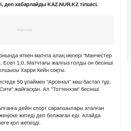
і, деп хабарлайды KAZ.NUR.KZ тілшісі.
ионында өткен матчта алаң иелері "Манчестер
 Есеп 1:0. Матчтағы жалғыз голды он бесінші
ылшысы Харри Кейн соқты.
кестеде 50 ұпаймен "Арсенал" көш бастап тұр.
Сити" жайғасқан. Ал "Тоттенхэм" бесінші
талғанға дейін спорт сарапшылары аталған
жеңіске жетеді деп болжаған еді. Алайда
еге қол жеткізді.