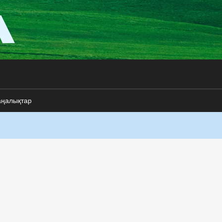
аңалықтар