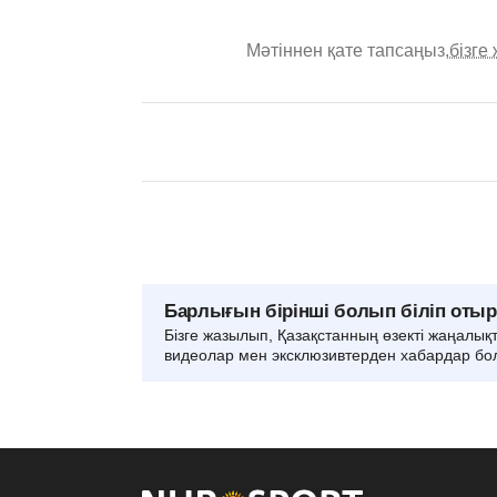
Мәтіннен қате тапсаңыз,
бізге
Барлығын бірінші болып біліп оты
Бізге жазылып, Қазақстанның өзекті жаңалық
видеолар мен эксклюзивтерден хабардар бо