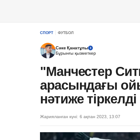
СПОРТ
ФУТБОЛ
Сәке Қанатұлы
Бұрынғы қызметкер
"Манчестер Сит
арасындағы ойы
нәтиже тіркелді
Жарияланған күні:
6 ақпан 2023, 13:07