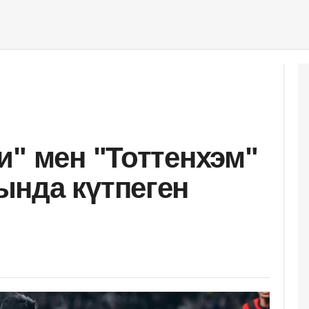
и" мен "Тоттенхэм"
нда күтпеген