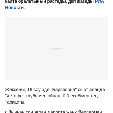
қайта оралатынын растады, деп жазады
РИА
Новости.
Жексенбі, 16 сәуірде "Барселона" сырт алаңда
"Хетафе" клубымен ойнап, 0:0 есебімен тең
тарқасты.
Ойыннан соң Жоан Лапорта жанкүйерлермен