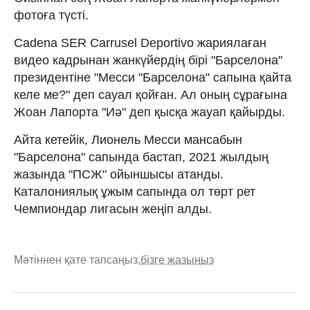
фотоға түсті.
Cadena SER Carrusel Deportivo жариялаған
видео кадрынан жанкүйердің бірі "Барселона"
президентіне "Месси "Барселона" сапына қайта
келе ме?" деп сауал қойған. Ал оның сұрағына
Жоан Лапорта "Иә" деп қысқа жауап қайырды.
Айта кетейік, Лионель Месси мансабын
"Барселона" сапында бастап, 2021 жылдың
жазында "ПСЖ" ойыншысы атанды.
Каталониялық ұжым сапында ол төрт рет
Чемпиондар лигасын жеңіп алды.
Мәтіннен қате тапсаңыз,
бізге жазыңыз