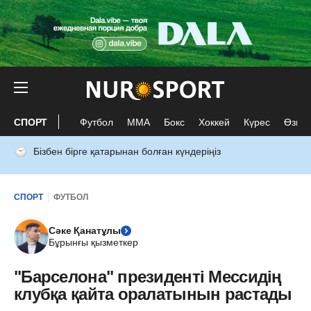
СПОРТ
Футбол
ММА
Бокс
Хоккей
Күрес
Өзге 
Бізбен бірге қатарынан болған күндеріңіз
СПОРТ
ФУТБОЛ
Сәке Қанатұлы
Бұрынғы қызметкер
"Барселона" президенті Мессидің
клубқа қайта оралатынын растады