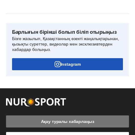
Барлығын бірінші болып біліп отырыңыз
Бізге жазылып, Қазақстанның өзекті жаңалықтарынан,
қызықты суреттер, видеолар мен эксклюзивтерден
хабардар болыңыз.
Instagram
Ақау туралы хабарлаңыз