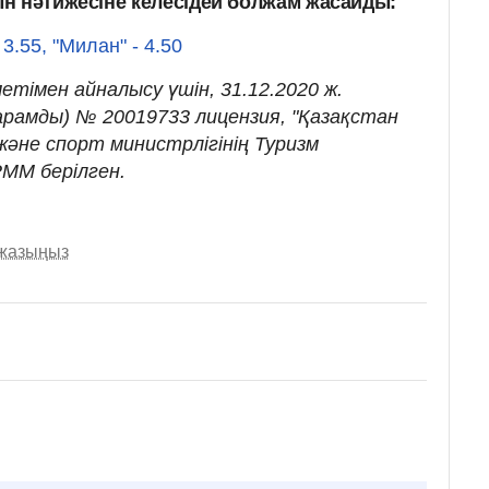
н нәтижесіне келесідей болжам жасайды:
 3.55, "Милан" - 4.50
етімен айналысу үшін, 31.12.2020 ж.
жарамды) № 20019733 лицензия, "Қазақстан
әне спорт министрлігінің Туризм
ММ берілген.
 жазыңыз