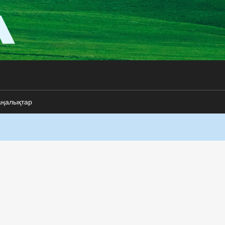
аңалықтар