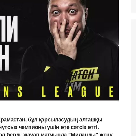
арамастан, бұл қарсыласудың алғашқы
тсыз чемпионы үшін өте сәтсіз өтті.
ол берді, жауап матчында "Миланды" жеңу