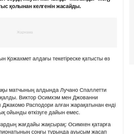
тыс қолынан келгенін жасайды.
н Қожахмет алдағы текетіреске қатысты өз
шқы матчының алдында Лучано Спаллетти
қалды. Виктор Осимхэм мен Джованни
л Джакомо Расподори алған жарақатынан енді
ық ойынды өткізуге дайын емес.
ардың жағдайы жақсырақ: Осимхен қатарға
мпионатының соңғы турында ауысым жасап