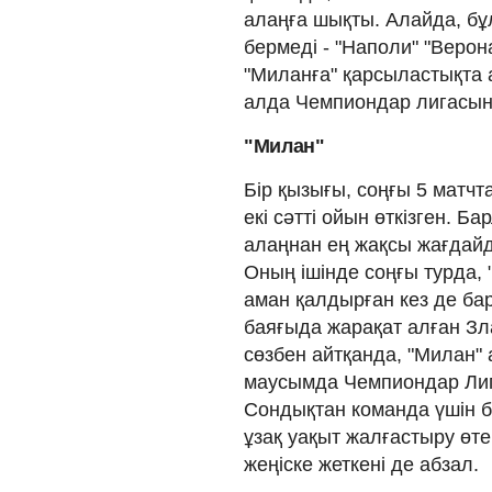
алаңға шықты. Алайда, бұ
бермеді - "Наполи" "Веро
"Миланға" қарсыластықта ал
алда Чемпиондар лигасын
"Милан"
Бір қызығы, соңғы 5 матч
екі сәтті ойын өткізген. 
алаңнан ең жақсы жағдайд
Оның ішінде соңғы турда,
аман қалдырған кез де бар
баяғыда жарақат алған Зла
сөзбен айтқанда, "Милан"
маусымда Чемпиондар Лига
Сондықтан команда үшін бұ
ұзақ уақыт жалғастыру өте
жеңіске жеткені де абзал.