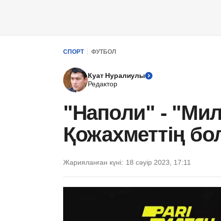
СПОРТ
ФУТБОЛ
Куат Нуралиулы
Редактор
"Наполи" - "Ми
Қожахметтің б
Жарияланған күні:
18 сәуір 2023, 17:11