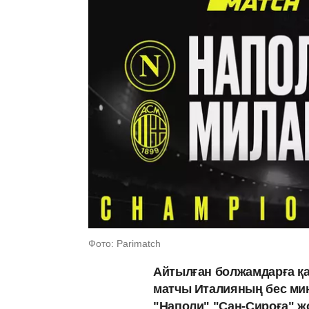
Фото: Parimatch
Айтылған болжамдарға қ
матчы Италияның бес мину
"Наполи" "Сан-Сироға" ж