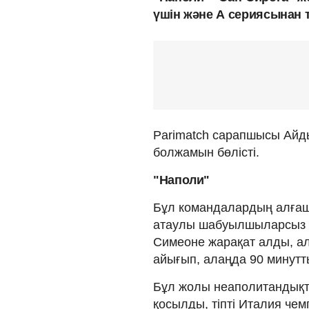
үшін және А сериясынан 
Parimatch сарапшысы Айды
болжамын бөлісті.
"Наполи"
Бұл командалардың алға
атаулы шабуылшыларсыз 
Симеоне жарақат алды, а
айығып, алаңда 90 минутт
Бұл жолы неаполитандықт
қосылды, тіпті Италия че