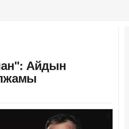
лан": Айдын
олжамы