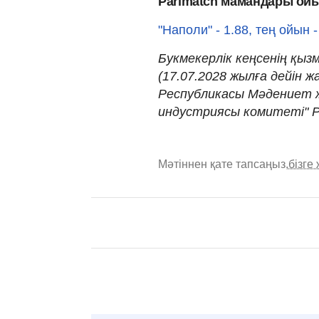
Parimatch мамандары ойы
"Наполи" - 1.88, тең ойын -
Букмекерлік кеңсенің қызм
(17.07.2028 жылға дейін 
Республикасы Мәдениет ж
индустриясы комитеті" Р
Мәтіннен қате тапсаңыз,
бізге