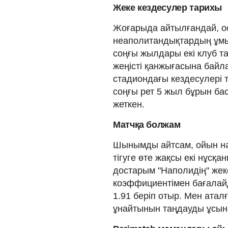
Жеке кездесулер тарихы
Жоғарыда айтылғандай, о
неаполитандықтардың ұмытқ
соңғы жылдары екі клуб т
жеңісті қанжығасына байл
стадиондағы кездесулері 
соңғы рет 5 жыл бұрын бас
жеткен.
Матчқа болжам
Шынымды айтсам, ойын нәт
тігуге өте жақсы екі нұсқа
достарым "Наполидің" жеке
коэффициентімен бағалайд
1.91 беріп отыр. Мен атал
ұнайтынын таңдауды ұсын