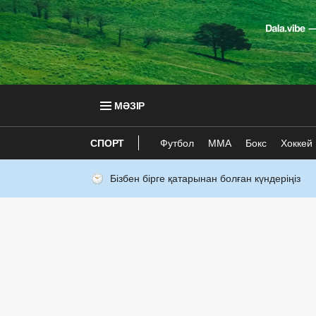
МӘЗІР
СПОРТ
Футбол
ММА
Бокс
Хоккей
Бізбен бірге қатарынан болған күндеріңіз