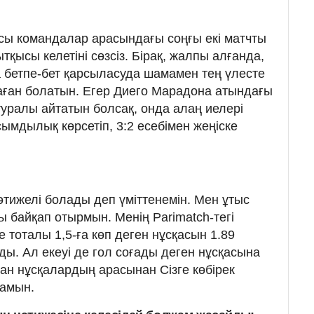
сы командалар арасындағы соңғы екі матчты
ысы келетіні сөзсіз. Бірақ, жалпы алғанда,
а бетпе-бет қарсыласуда шамамен тең үлесте
аған болатын. Егер Диего Марадона атындағы
туралы айтатын болсақ, онда алаң иелері
ымдылық көрсетіп, 3:2 есебімен жеңіске
ижелі болады деп үміттенемін. Мен ұтыс
ны байқап отырмын. Менің Parimatch-тегі
 тоталы 1,5-ға көп деген нұсқасын 1.89
ы. Ал екеуі де гол соғады деген нұсқасына
ған нұсқалардың арасынан Сізге көбірек
амын.