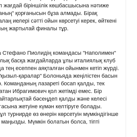
л жағдай біріншілік көшбасшысына нәтиже
наның" қорғанысын бұза алмады. Бірақ
аң иелері сәтті ойын көрсетуі керек, өйткені
ың жартылай финалы тұр.
та Стефано Пиолидің командасы "Наполимен"
Барлық басқа жағдайларда ұлы италиялық клуб
а тең есеппен аяқталған ойынмен кетіп жүрді.
 "қызыл-қаралар" Болоньяда жеңілістен басын
. Команданың лазареті босап қалды, тек
тан Ибрагимович қол жетімді емес. Бір
 айтарлықтай бәсеңдеп қалды және келесі
сына жетуіне күмән келтіруге болады.
л турнирде өз өнерін көрсетуін мүмкіндігінше
 маңызды. Мүмкін болатын болса, тіпті