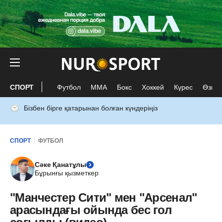
СПОРТ
Футбол
ММА
Бокс
Хоккей
Күрес
Өзге 
Бізбен бірге қатарынан болған күндеріңіз
СПОРТ
ФУТБОЛ
Сәке Қанатұлы
Бұрынғы қызметкер
"Манчестер Сити" мен "Арсенал"
арасындағы ойында бес гол