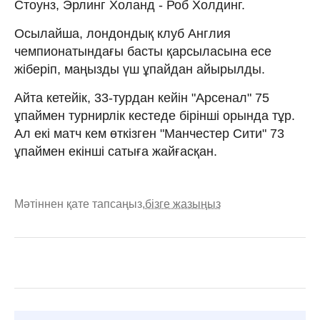
Стоунз, Эрлинг Холанд - Роб Холдинг.
Осылайша, лондондық клуб Англия
чемпионатындағы басты қарсыласына есе
жіберіп, маңызды үш ұпайдан айырылды.
Айта кетейік, 33-турдан кейін "Арсенал" 75
ұпаймен турнирлік кестеде бірінші орында тұр.
Ал екі матч кем өткізген "Манчестер Сити" 73
ұпаймен екінші сатыға жайғасқан.
Мәтіннен қате тапсаңыз,
бізге жазыңыз