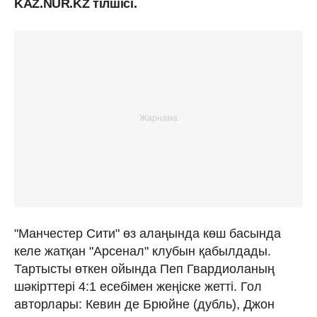
KAZ.NUR.KZ тілшісі.
"Манчестер Сити" өз алаңында көш басында
келе жатқан "Арсенал" клубын қабылдады.
Тартысты өткен ойында Пеп Гвардиоланың
шәкірттері 4:1 есебімен жеңіске жетті. Гол
авторлары: Кевин де Брюйне (дубль), Джон