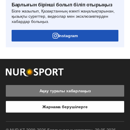
Барлығын бірінші болып біліп отырыңыз
Бізге жазылып, Қазақстанның өзекті жаңалықтарынан,
қызықты суреттер, видеолар мен эксклюзивтерден
хабардар болыңыз.
Instagram
Ақау туралы хабарлаңыз
Жарнама берушілерге
® NUR.KZ 2009-2026 Барлық құқық қорғалған. 29.05.2026