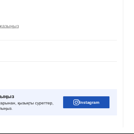
 жазыңыз
рыңыз
Instagram
тарынан, қызықты суреттер,
лыңыз.