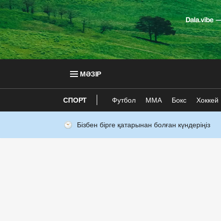
МӘЗІР
СПОРТ
Футбол
ММА
Бокс
Хоккей
Бізбен бірге қатарынан болған күндеріңіз