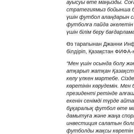
ауысуы өте маңызды. Со
стратегиямыз бойынша бі
үшін футбол алаңдарын 
футболға пайда әкелеті
үшін білім беру бағдарла
Өз тарапынан Джанни Инф
білдіріп, Қазақстан ФИФА-н
"Мен үшін осында болу жә
атқарып жатқан Қазақст
келу үлкен мәртебе. Сізд
көретінін көрудемін. Мен
президенті ретінде алғаш
екенін сенімді түрде айт
бұқаралық футбол өте м
дамытуға және жаңа спор
инвестиция салатын бола
футболды жақсы көретін 