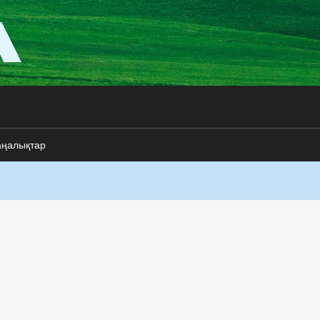
аңалықтар