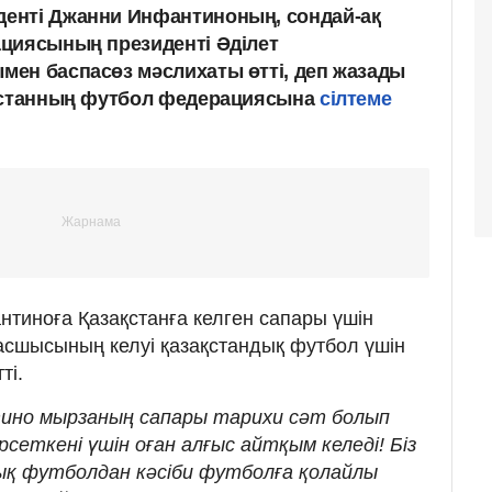
енті Джанни Инфантиноның, сондай-ақ
циясының президенті Әділет
ен баспасөз мәслихаты өтті, деп жазады
ақстанның футбол федерациясына
сілтеме
тиноға Қазақстанға келген сапары үшін
асшысының келуі қазақстандық футбол үшін
ті.
нтино мырзаның сапары тарихи сәт болып
сеткені үшін оған алғыс айтқым келеді! Біз
ық футболдан кәсіби футболға қолайлы