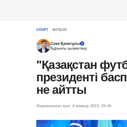
СПОРТ
ФУТБОЛ
Сәке Қанатұлы
Бұрынғы қызметкер
"Қазақстан фут
президенті бас
не айтты
Жарияланған күні:
4 мамыр 2023, 09:46