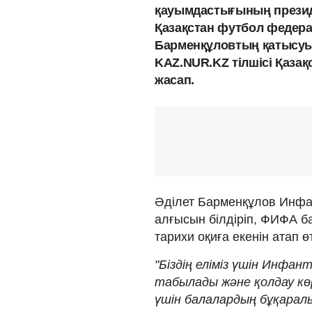
қауымдастығының презид
Қазақстан футбол федера
Барменқұловтың қатысуым
KAZ.NUR.KZ тілшісі Қаз
жасап.
Әділет Барменқұлов Инфан
алғысын білдіріп, ФИФА б
тарихи оқиға екенін атап өт
"Біздің еліміз үшін Инфа
табылады және қолдау көр
үшін балалардың бұқарал