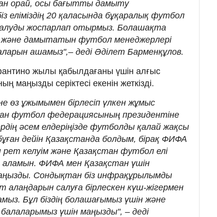
ған орай, осы бағытты дамыту
з еліміздің 20 қаласында бұқаралық футбол
салуды жоспарлап отырмыз. Болашақта
н және дамытатын футбол менеджерлері
маларын ашамыз",– деді Әділет Барменқұлов.
антино жылы қабылдағаны үшін алғыс
ың маңызды серіктесі екенін жеткізді.
не өз ұжымымен бірлесіп үлкен жұмыс
ан футбол федерациясының президентіне
ердің әсем елдеріңізде футболды қалай жақсы
 бұған дейін Қазақстанда болдым, бірақ ФИФА
 рет келуім және Қазақстан футбол елі
а аламын. ФИФА мен Қазақстан үшін
аңызды. Сондықтан біз инфрақұрылымды
т алаңдарын салуға бірлескен күш-жігермен
мыз. Бұл біздің болашағымыз үшін және
балаларымыз үшін маңызды", – деді