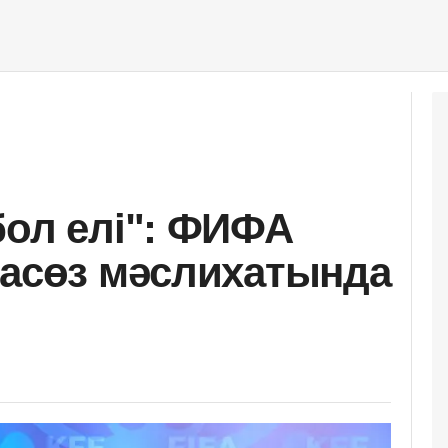
бол елі": ФИФА
пасөз мәслихатында