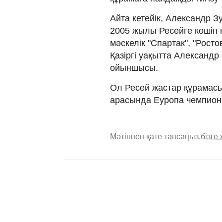
Айта кетейік, Александр Зу
2005 жылы Ресейге көшіп
мәскелік "Спартак", "Росто
Қазіргі уақытта Александ
ойыншысы.
Ол Ресей жастар құрамасы
арасында Еуропа чемпион
Мәтіннен қате тапсаңыз,
бізге