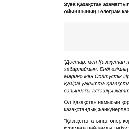
Зуев Қазақстан азаматты
ойыншының Телеграм кан
"Достар, мен Қазақстан 
хабарлаймын. Енді өзімн
Марино мен Солтүстік Ир
Қазіргі уақытта Қазақст
сапындағы алғашқы жатты
Ол Қазақстан намысын қорғ
қазақстандық жанкүйерлер
"Қазақстан атынан өнер кө
құрамаға пайдамды тигізу