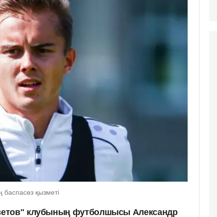
ң баспасөз қызметі
ветов" клубының футболшысы Александр