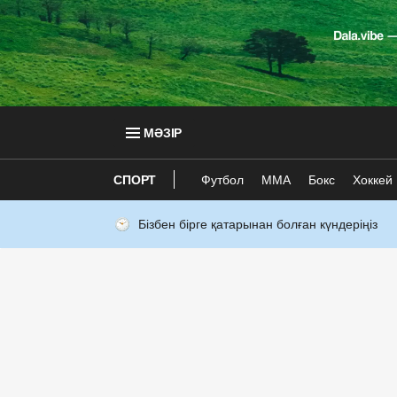
МӘЗІР
СПОРТ
Футбол
ММА
Бокс
Хоккей
Бізбен бірге қатарынан болған күндеріңіз