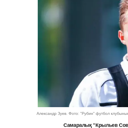
Александр Зуев. Фото: "Рубин" футбол клубыны
Самаралық "Крыльев Со