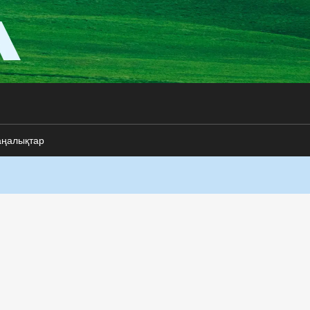
аңалықтар