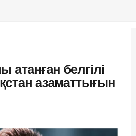
ы атанған белгілі
қстан азаматтығын