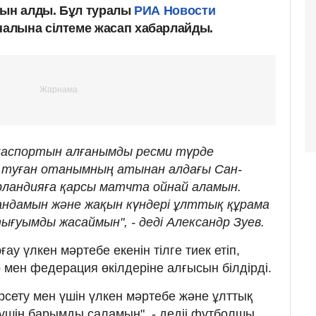
ғын алды. Бұл туралы
РИА Новости
алына сілтеме жасап хабарлайды.
паспортын алғанымды ресми түрде
ің туған отанымның атынан алдағы Сан-
ландияға қарсы матчта ойнай аламын.
андамын және жақын күндері ұлттық құрама
ғуымды жасаймын", - деді Александр Зуев.
ау үлкен мәртебе екенін тілге тиек етіп,
 мен федерация өкілдеріне алғысын білдірді.
рсету мен үшін үлкен мәртебе және ұлттық
 үшін барымды саламын", - дедіі футболшы.