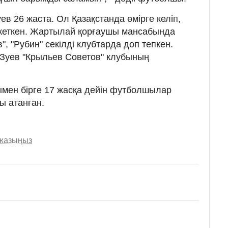
ев 26 жаста. Ол Қазақстанда өмірге келіп,
 кеткен. Жартылай қорғаушы мансабында
в", "Рубин" секілді клубтарда доп тепкен.
р Зуев "Крыльев Советов" клубының
мен бірге 17 жасқа дейін футболшылар
ы атанған.
 жазыңыз