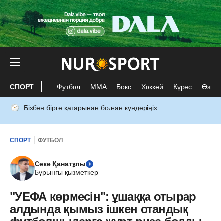
СПОРТ
Футбол
ММА
Бокс
Хоккей
Күрес
Өзге 
Бізбен бірге қатарынан болған күндеріңіз
СПОРТ
ФУТБОЛ
Сәке Қанатұлы
Бұрынғы қызметкер
"УЕФА көрмесін": ұшаққа отырар
алдында қымыз ішкен отандық