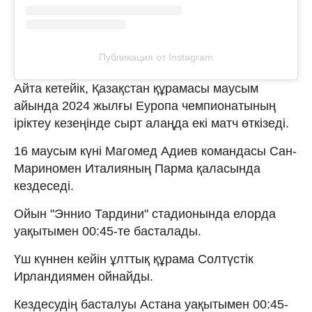
Публикация от Instagram
Айта кетейік, Қазақстан құрамасы маусым
айында 2024 жылғы Еуропа чемпионатының
іріктеу кезеңінде сырт алаңда екі матч өткізеді.
16 маусым күні Магомед Адиев командасы Сан-
Мариномен Италияның Парма қаласында
кездеседі.
Ойын "Эннио Тардини" стадионында елорда
уақытымен 00:45-те басталады.
Үш күннен кейін ұлттық құрама Солтүстік
Ирландиямен ойнайды.
Кездесудің басталуы Астана уақытымен 00:45-