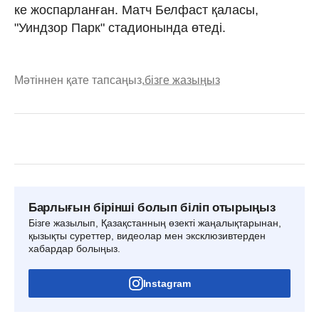
ке жоспарланған. Матч Белфаст қаласы,
"Уиндзор Парк" стадионында өтеді.
Мәтіннен қате тапсаңыз,
бізге жазыңыз
Барлығын бірінші болып біліп отырыңыз
Бізге жазылып, Қазақстанның өзекті жаңалықтарынан,
қызықты суреттер, видеолар мен эксклюзивтерден
хабардар болыңыз.
Instagram