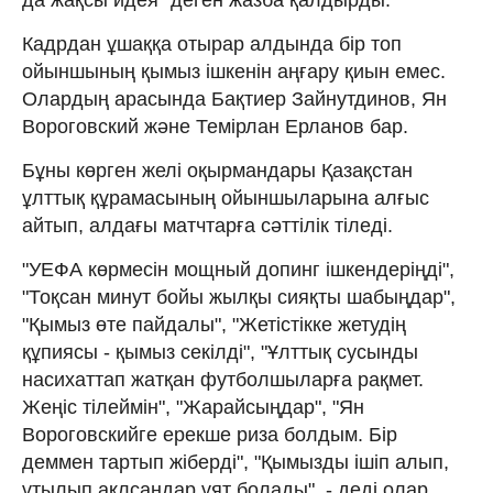
Кадрдан ұшаққа отырар алдында бір топ
ойыншының қымыз ішкенін аңғару қиын емес.
Олардың арасында Бақтиер Зайнутдинов, Ян
Вороговский және Темірлан Ерланов бар.
Бұны көрген желі оқырмандары Қазақстан
ұлттық құрамасының ойыншыларына алғыс
айтып, алдағы матчтарға сәттілік тіледі.
"УЕФА көрмесін мощный допинг ішкендеріңді",
"Тоқсан минут бойы жылқы сияқты шабыңдар",
"Қымыз өте пайдалы", "Жетістікке жетудің
құпиясы - қымыз секілді", "Ұлттық сусынды
насихаттап жатқан футболшыларға рақмет.
Жеңіс тілеймін", "Жарайсыңдар", "Ян
Вороговскийге ерекше риза болдым. Бір
деммен тартып жіберді", "Қымызды ішіп алып,
ұтылып ақлсаңдар ұят болады", - деді олар.