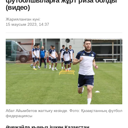
футболшыларға жұрт риза болды
(видео)
Жарияланған күні:
15 маусым 2023, 14:37
Абат Айымбетов жаттығу кезінде. Фото: Қазақстанның футбол
федерациясы
Әуежайда қымыз ішкен Қазақстан