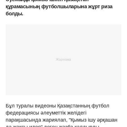
құрамасының футболшыларына жұрт риза
болды.
Бұл туралы видеоны Қазақстанның футбол
федерациясы әлеуметтік желідегі
парақшасында жариялап, "Қымыз ішу әрқашан
да жақсы идея" деген жазба қалдырды.