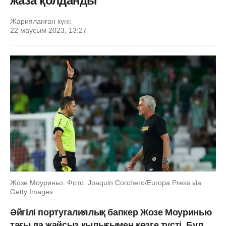
жаза қолданды
Жарияланған күні:
22 маусым 2023, 13:27
Жозе Моуриньо. Фото: Joaquin Corchero/Europa Press via
Getty Images
Әйгілі португалиялық бапкер Жозе Моуринью
тағы да жайсыз қылығымен көзге түсті. Бұл