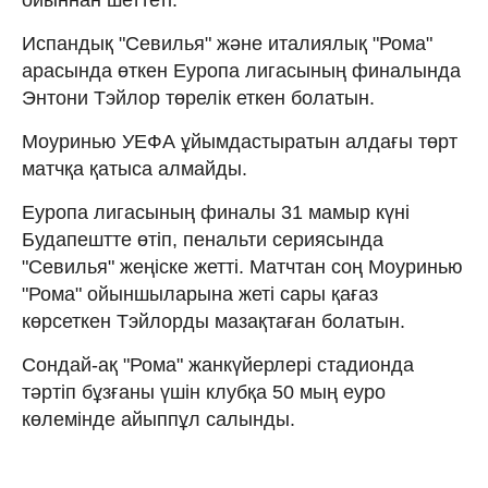
Испандық "Севилья" және италиялық "Рома"
арасында өткен Еуропа лигасының финалында
Энтони Тэйлор төрелік еткен болатын.
Моуринью УЕФА ұйымдастыратын алдағы төрт
матчқа қатыса алмайды.
Еуропа лигасының финалы 31 мамыр күні
Будапештте өтіп, пенальти сериясында
"Севилья" жеңіске жетті. Матчтан соң Моуринью
"Рома" ойыншыларына жеті сары қағаз
көрсеткен Тэйлорды мазақтаған болатын.
Сондай-ақ "Рома" жанкүйерлері стадионда
тәртіп бұзғаны үшін клубқа 50 мың еуро
көлемінде айыппұл салынды.