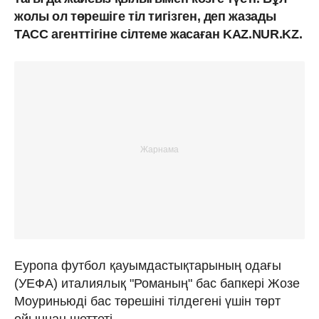
жолы ол төрешіге тіл тигізген, деп жазады
ТАСС агенттігіне сілтеме жасаған KAZ.NUR.KZ.
Еуропа футбол қауымдастықтарының одағы
(УЕФА) италиялық "Романың" бас бапкері Жозе
Моуриньюді бас төрешіні тілдегені үшін төрт
ойыннан шеттеті.