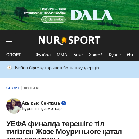
СПОРТ
Футбол
ММА
Бокс
Хоккей
Күрес
Өзге 
Бізбен бірге қатарынан болған күндеріңіз
СПОРТ
ФУТБОЛ
Ақырыс Сейтқазы
Бұрынғы қызметкер
УЕФА финалда төрешіге тіл
тигізген Жозе Моуриньюге қатал