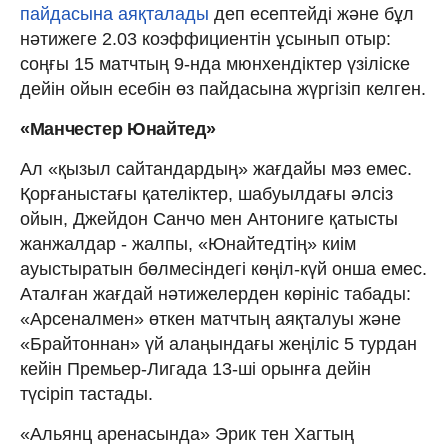
пайдасына аяқталады
деп есептейді және бұл
нәтижеге 2.03 коэффициентін ұсынып отыр:
соңғы 15 матчтың 9-нда мюнхендіктер үзіліске
дейін ойын есебін өз пайдасына жүргізіп келген.
«Манчестер Юнайтед»
Ал «қызыл сайтандардың» жағдайы мәз емес.
Қорғаныстағы қателіктер, шабуылдағы әлсіз
ойын, Джейдон Санчо мен Антониге қатысты
жанжалдар - жалпы, «Юнайтедтің» киім
ауыстыратын бөлмесіндегі көңіл-күй онша емес.
Аталған жағдай нәтижелерден көрініс табады:
«Арсеналмен» өткен матчтың аяқталуы және
«Брайтоннан» үй алаңындағы жеңіліс 5 турдан
кейін Премьер-Лигада 13-ші орынға дейін
түсіріп тастады.
«Альянц аренасында» Эрик тен Хагтың