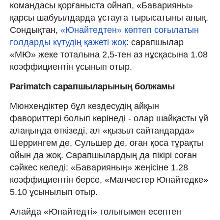
командасы қорғаныста ойнап, «Баварияны»
қарсы шабуылдарда ұстауға тырысатыны анық.
Сондықтан,
«Юнайтедтен» көптеп соғылатын
голдарды күтудің қажеті жоқ
: сарапшылар
«МЮ» жеке тоталына 2,5-тен аз нұсқасына 1.08
коэффициентін ұсынып отыр.
Parimatch сарапшыларының болжамы
Мюнхендіктер бұл кездесудің айқын
фавориттері болып көрінеді - олар шайқасты үй
алаңында өткізеді, ал «қызыл сайтандарда»
Шеррингем де, Сульшер де, оған қоса тұрақты
ойын да жоқ. Сарапшылардың да пікірі соған
сәйкес келеді: «Баварияның» жеңісіне 1.28
коэффициентін берсе, «Манчестер Юнайтедке»
5.10 ұсынылып отыр.
Алайда «Юнайтедті» толығымен есептен