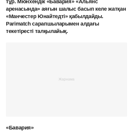
тұр. Мюнхендік «Бавария» «Альянс
аренасында» аяғын шалыс басып келе жатқан
«Манчестер Юнайтедті» қабылдайды.
Parimatch сарапшыларымен алдағы
текетіресті талқылайық.
«Бавария»