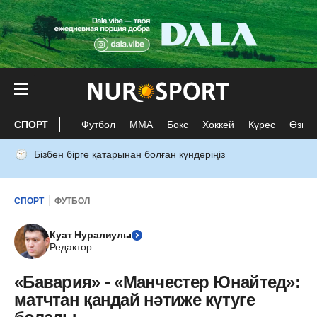
СПОРТ
Футбол
ММА
Бокс
Хоккей
Күрес
Өзге 
Бізбен бірге қатарынан болған күндеріңіз
СПОРТ
ФУТБОЛ
Куат Нуралиулы
Редактор
«Бавария» - «Манчестер Юнайтед»:
матчтан қандай нәтиже күтуге