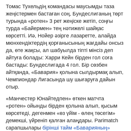
Томас Тухельдің командасы маусымды таза
жеңістермен бастаған соң, Бундеслиганың төрт
турында «ротен» 3 рет жеңіске жетіп, соңғы
турда «Байермен» тең нәтижелі шайқас
көрсетті. Иә, Нойер әзірге лазаретте, алайда
мюнхендіктердің қорғанысының жағдайы онсыз
да, өте жақсы, ал шабуылда тіпті мінсіз деп
айтуға болады: Харри Кейн бірден гол соға
бастады: Бундеслигада 4 гол. Бір сөзбен
айтқанда, «Бавария» қолына сылдырмақ алып,
Чемпиондар Лигасында шу шығаруға дайын
отыр.
«Манчестер Юнайтедпен» өткен матчта
«ротен» ойынды бірден қолына алып, қысым
көрсетеді, дегенмен «өз үйім - өлең төсегім»
демекші, үйреніп қалған алаңдары. Parimatch
сарапшылары
бірінші тайм «Баварияның»