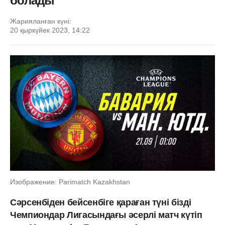
болады
Жарияланған күні:
20 қыркүйек 2023, 14:22
Изображение: Parimatch Kazakhstan
Сәрсенбіден бейсенбіге қараған түні бізді
Чемпиондар Лигасындағы әсерлі матч күтіп