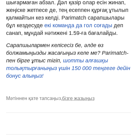
шығармаған абзал. Дәл қазір олар есін жинап,
жеңіске жетпесе де, тең есеппен құрғақ ұтылып
қалмайтын кез келді. Parimatch сарапшылары
бұл кездесуде
екі команда да гол соғады
деп
санап, мұндай нәтижені 1.59-ға бағалайды.
Сарапшылармен келісесіз бе, әлде өз
болжамыңызды жасағыңыз келе ме? Parimatch-
пен бірге ұтыс тігіп,
шотты алғашқы
толықтырғаныңыз үшін 150 000 теңгеге дейін
бонус алыңыз!
Мәтіннен қате тапсаңыз,
бізге жазыңыз