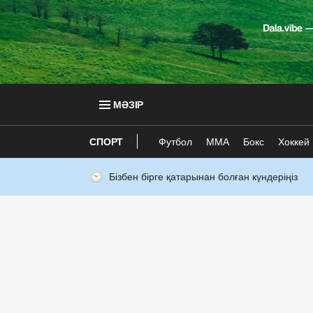
МӘЗІР
СПОРТ
Футбол
ММА
Бокс
Хоккей
Бізбен бірге қатарынан болған күндеріңіз