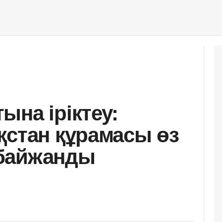
ына іріктеу:
қстан құрамасы өз
байжанды