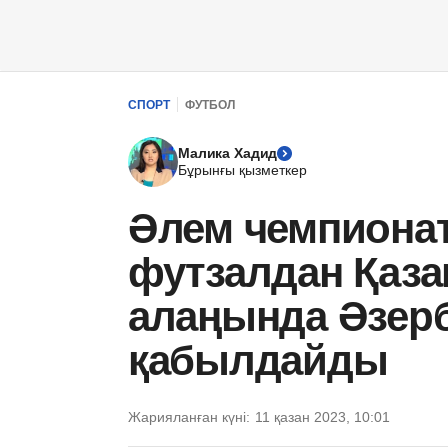
СПОРТ
ФУТБОЛ
Малика Хадид
Бұрынғы қызметкер
Әлем чемпионат
футзалдан Қаза
алаңында Әзер
қабылдайды
Жарияланған күні:
11 қазан 2023, 10:01