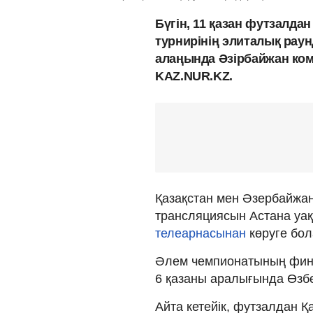
Бүгін, 11 қазан футзалда
турнирінің элиталық рау
алаңында Әзірбайжан ко
KAZ.NUR.KZ.
Қазақстан мен Әзербайжа
трансляциясын Астана уақ
телеарнасынан
көруге бо
Әлем чемпионатының фина
6 қазаны аралығында Өзбе
Айта кетейік, футзалдан Қ