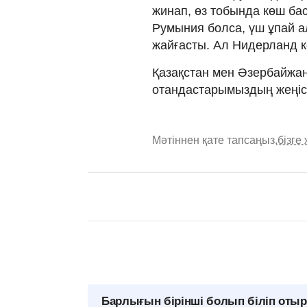
жинап, өз тобында көш бас
Румыния болса, үш ұпай а
жайғасты. Ал Нидерланд к
Қазақстан мен Әзербайжан
отандастарымыздың жеңісі
Мәтіннен қате тапсаңыз,
бізге
Барлығын бірінші болып біліп оты