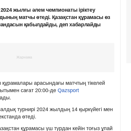
н 2024 жылғы әлем чемпионаты іріктеу
ндының матчы өтеді. Қазақстан құрамасы өз
мандасын қабылдайды,
деп хабарлайды
н құрамалары арасындағы матчтың тікелей
ытымен сағат 20:00-де
Qazsport
лады.
лдық турнирі 2024 жылдың 14 қыркүйегі мен
кстанда өтеді.
азақстан құрамасы үш турдан кейін тоғыз ұпай