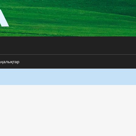
аңалықтар