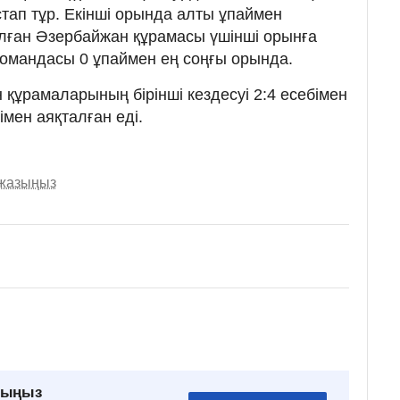
тап тұр. Екінші орында алты ұпаймен
лған Әзербайжан құрамасы үшінші орынға
омандасы 0 ұпаймен ең соңғы орында.
 құрамаларының бірінші кездесуі 2:4 есебімен
мен аяқталған еді.
 жазыңыз
рыңыз