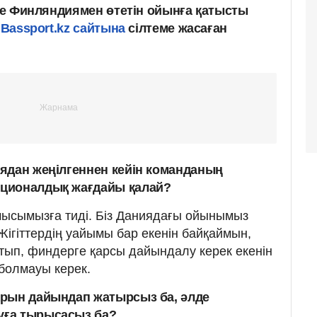
нде Финляндиямен өтетін ойынға қатысты
ы
Bassport.kz сайтына
сілтеме жасаған
ядан жеңілгеннен кейін команданың
ционалдық жағдайы қалай?
амысымызға тиді. Біз Даниядағы ойынымыз
 Жігіттердің уайымы бар екенін байқаймын,
ып, финдерге қарсы дайындалу керек екенін
болмауы керек.
арын дайындап жатырсыз ба, әлде
ға тырысасыз ба?