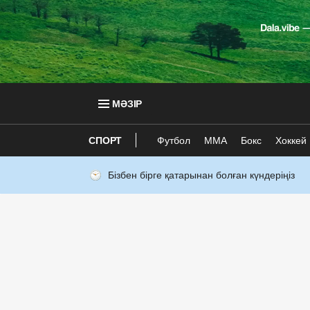
МӘЗІР
СПОРТ
Футбол
ММА
Бокс
Хоккей
Бізбен бірге қатарынан болған күндеріңіз