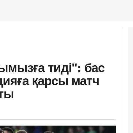
ымызға тиді": бас
ияға қарсы матч
тты