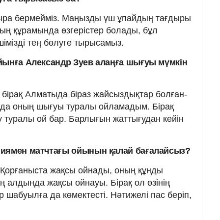
тыра бермейміз. Маңызды үш ұпайдың тағдыры
ың құрамында өзгерістер болады, бұл
імізді тең бөлуге тырысамыз.
йынға Александр Зуев алаңға шығуы мүмкін
і, бірақ Алматыда біраз жайсыздықтар болған-
да оның шығуы туралы ойламадым. Бірақ
у туралы ой бар. Барлығын жаттығудан кейін
ниямен матчтағы ойынын қалай бағалайсыз?
. Қорғаныста жақсы ойнады, оның құнды
ң алдында жақсы ойнауы. Бірақ ол өзінің
р шабуылға да көмектесті. Нәтижелі пас беріп,