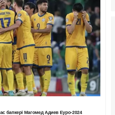
ас бапкері Магомед Адиев Еуро-2024