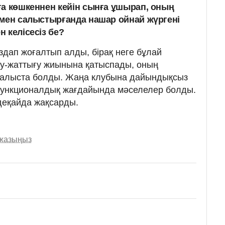
ға көшкеннен кейін сынға ұшырап, оның
імен салыстырғанда нашар ойнай жүргені
 келісесіз бе?
дап жоғалтып алды, бірақ неге бұлай
қу-жаттығу жиынына қатыспады, оның
малыста болды. Жаңа клубына дайындықсыз
функционалдық жағдайында мәселелер болды.
деқайда жақсарды.
 жазыңыз