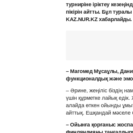
турниріне іріктеу кезеңі
пікірін айтты. Бұл турал
KAZ.NUR.KZ хабарлайды.
– Магомед Мұсаұлы, Дани
функционалдық және эмо
– Әрине, жеңіліс біздің н
үшін құрметке лайық едік.
алайда өткен ойынды ұмыт
айттық. Ешқандай мәселе 
– Ойынға қорғаныс жосп
Финляндияны таңғалдыру