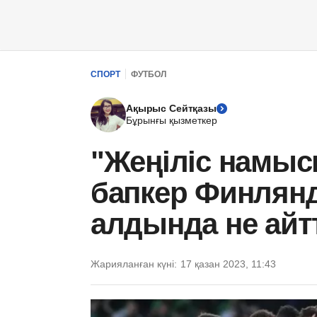
СПОРТ
ФУТБОЛ
Ақырыс Сейтқазы
Бұрынғы қызметкер
"Жеңіліс намыс
бапкер Финлянд
алдында не ай
Жарияланған күні:
17 қазан 2023, 11:43