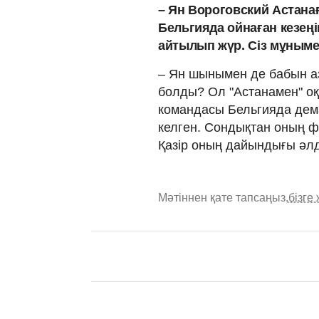
– Ян Вороговский Астана
Бельгияда ойнаған кезең
айтылып жүр. Сіз мұнымен
– Ян шынымен де бабын аз
болды? Ол "Астанамен" о
командасы Бельгияда де
келген. Сондықтан оның 
Қазір оның дайындығы әл
Мәтіннен қате тапсаңыз,
бізге