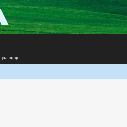
аңалықтар