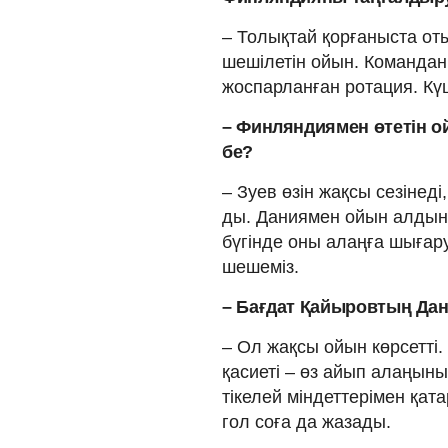
– Толықтай қорғаныста о
шешілетін ойын. Командан
жоспарланған ротация. Күш
– Финляндиямен өтетін о
бе?
– Зуев өзін жақсы сезінед
ды. Даниямен ойын алдын
бүгінде оны алаңға шығар
шешеміз.
– Бағдат Қайыровтың Да
– Ол жақсы ойын көрсетті
қасиеті – өз айып алаңыны
тікелей міндеттерімен қата
гол соға да жазады.