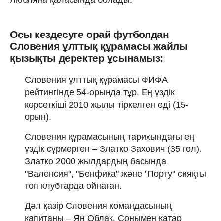
Осы кездесуге орай футболдан
Словения ұлттық құрамасы жайлы
қызықты деректер ұсынамыз:
Словения ұлттық құрамасы ФИФА
рейтингінде 54-орында тұр. Ең үздік
көрсеткіші 2010 жылы тіркелген еді (15-
орын).
Словения құрамасының тарихындағы ең
үздік сұрмерген – Златко Захович (35 гол).
Златко 2000 жылдардың басында
"Валенсия", "Бенфика" және "Порту" сияқты
топ клубтарда ойнаған.
Дәл қазір Словения командасының
капитаны – Ян Облак. Сонымен қатар