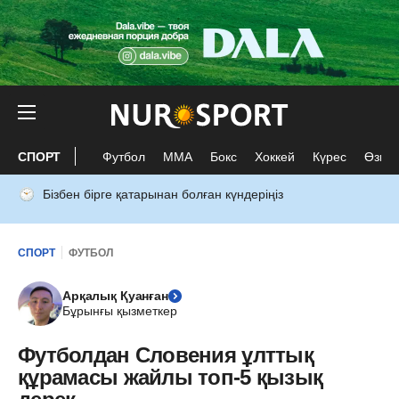
СПОРТ
Футбол
ММА
Бокс
Хоккей
Күрес
Өзге 
Бізбен бірге қатарынан болған күндеріңіз
СПОРТ
ФУТБОЛ
Арқалық Қуанған
Бұрынғы қызметкер
Футболдан Словения ұлттық
құрамасы жайлы топ-5 қызық