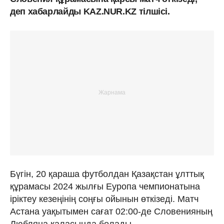
деп хабарлайды KAZ.NUR.KZ тілшісі.
Бүгін, 20 қараша футболдан Қазақстан ұлттық
құрамасы 2024 жылғы Еуропа чемпионатына
іріктеу кезеңінің соңғы ойынын өткізеді. Матч
Астана уақытымен сағат 02:00-де Словенияның
Любляна қаласында болады.