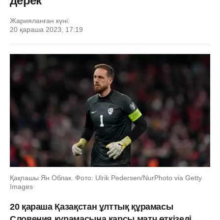
дерек
Жарияланған күні:
20 қараша 2023, 17:19
Қақпашы Ян Облак. Фото: Ulrik Pedersen/NurPhoto via Getty
Images
20 қараша Қазақстан ұлттық құрамасы
Словения құрамасына қарсы матч өткізеді,