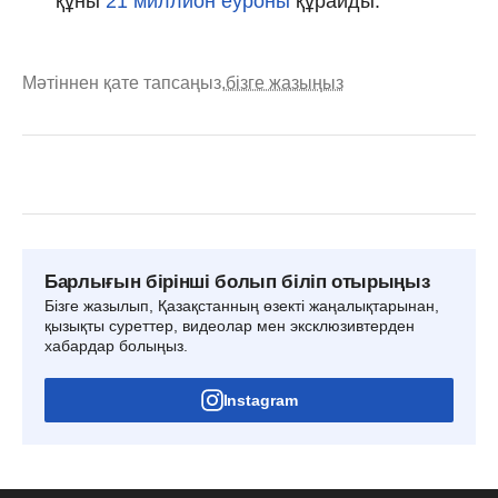
құны
21 миллион еуроны
құрайды.
Мәтіннен қате тапсаңыз,
бізге жазыңыз
Барлығын бірінші болып біліп отырыңыз
Бізге жазылып, Қазақстанның өзекті жаңалықтарынан,
қызықты суреттер, видеолар мен эксклюзивтерден
хабардар болыңыз.
Instagram