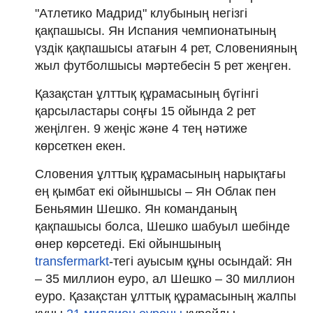
"Атлетико Мадрид" клубының негізгі
қақпашысы. Ян Испания чемпионатының
үздік қақпашысы атағын 4 рет, Словенияның
жыл футболшысы мәртебесін 5 рет жеңген.
Қазақстан ұлттық құрамасының бүгінгі
қарсыластары соңғы 15 ойында 2 рет
жеңілген. 9 жеңіс және 4 тең нәтиже
көрсеткен екен.
Словения ұлттық құрамасының нарықтағы
ең қымбат екі ойыншысы – Ян Облак пен
Беньямин Шешко. Ян команданың
қақпашысы болса, Шешко шабуыл шебінде
өнер көрсетеді. Екі ойыншының
transfermarkt
-тегі ауысым құны осындай: Ян
– 35 миллион еуро, ал Шешко – 30 миллион
еуро. Қазақстан ұлттық құрамасының жалпы