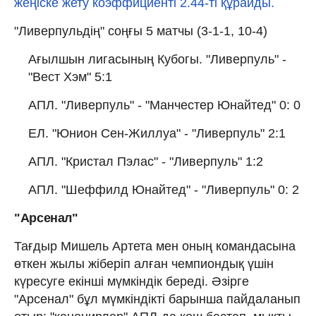
жеңіске жету коэффициенті 2.44-ті құрайды.
"Ливерпульдің" соңғы 5 матчы (3-1-1, 10-4)
Ағылшын лигасының Кубогы. "Ливерпуль" -
"Вест Хэм" 5:1
АПЛ. "Ливерпуль" - "Манчестер Юнайтед" 0: 0
ЕЛ. "Юнион Сен-Жиллуа" - "Ливерпуль" 2:1
АПЛ. "Кристал Пэлас" - "Ливерпуль" 1:2
АПЛ. "Шеффилд Юнайтед" - "Ливерпуль" 0: 2
"Арсенал"
Тағдыр Мишель Артета мен оның командасына
өткен жылы жіберіп алған чемпиондық үшін
күресуге екінші мүмкіндік береді. Әзірге
"Арсенал" бұл мүмкіндікті барынша пайдаланып