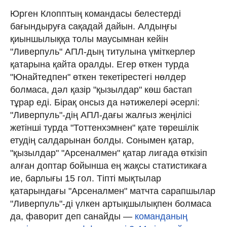
Юрген Клопптың командасы белестерді
бағындыруға сақадай дайын. Алдыңғы
қиыншылыққа толы маусымнан кейін
"Ливерпуль" АПЛ-дың титулына үміткерлер
қатарына қайта оралды. Егер өткен турда
"Юнайтедпен" өткен текетірестегі нөлдер
болмаса, дәл қазір "қызылдар" көш бастап
тұрар еді. Бірақ онсыз да нәтижелері әсерлі:
"Ливерпуль"-дің АПЛ-дағы жалғыз жеңілісі
жетінші турда "Тоттенхэмнен" қате төрешілік
етудің салдарынан болды. Сонымен қатар,
"қызылдар" "Арсеналмен" қатар лигада өткізіп
алған доптар бойынша ең жақсы статистикаға
ие, барлығы 15 гол. Тіпті мықтылар
қатарындағы "Арсеналмен" матчта сарапшылар
"Ливерпуль"-ді үлкен артықшылықпен болмаса
да, фаворит деп санайды —
команданың