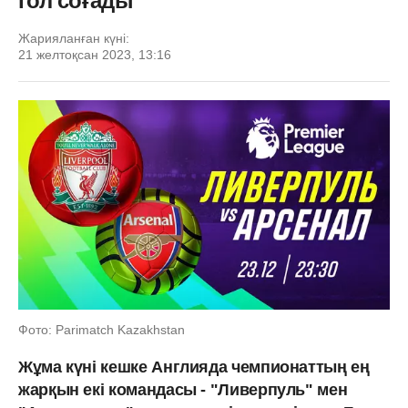
гол соғады
Жарияланған күні:
21 желтоқсан 2023, 13:16
Фото: Parimatch Kazakhstan
Жұма күні кешке Англияда чемпионаттың ең
жарқын екі командасы - "Ливерпуль" мен