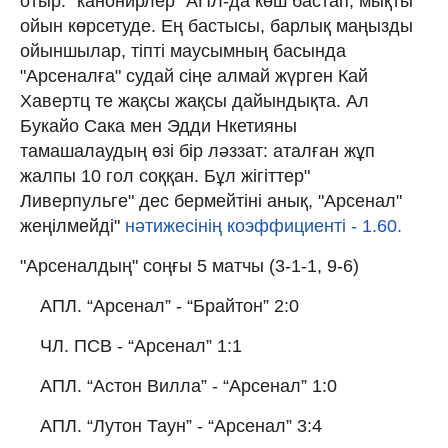
отыр: "канонирлер" АПЛ-да көш бастап, мықты
ойын көрсетуде. Ең бастысы, барлық маңызды
ойыншылар, тіпті маусымның басында
"Арсеналға" судай сіңе алмай жүрген Кай
Хавертц те жақсы жақсы дайындықта. Ал
Букайо Сака мен Эдди Нкетияны
тамашалаудың өзі бір ләззат: аталған жұп
жалпы 10 гол соққан. Бұл жігіттер"
Ливерпульге" дес бермейтіні анық, "Арсенал"
жеңілмейді"
нәтижесінің коэффициенті - 1.60.
"Арсеналдың" соңғы 5 матчы (3-1-1, 9-6)
АПЛ. “Арсенал” - “Брайтон” 2:0
ЧЛ. ПСВ - “Арсенал” 1:1
АПЛ. “Астон Вилла” - “Арсенал” 1:0
АПЛ. “Лутон Таун” - “Арсенал” 3:4