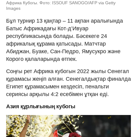
Африка Кубогы. Фото: ISSOUF SANOGO/AFP via Getty
Images
Бұл турнир 13 қаңтар – 11 ақпан аралығында
Батыс Африкадағы Кот-д’Ивуар
республикасында болады. Бәсекеге 24
африкалық құрама қатысады. Матчтар
Абиджан, Буаке, Сан-Педро, Ямусукро және
Корого қалаларында өтпек.
Соңғы рет Африка кубогын 2022 жылы Сенегал
құрамасы жеңіп алған. Сенегалдықтар финалда
Египет құрамасымен кездесіп, пенальти
сериясы арқылы 4:2 есебімен ұтқан еді.
Азия құрлығының кубогы