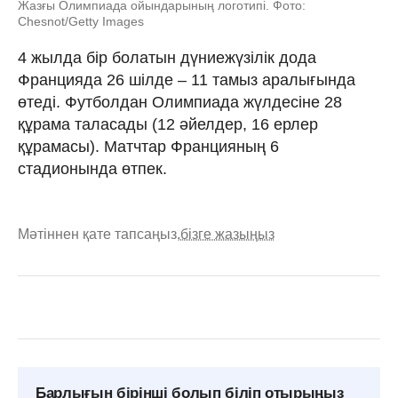
Жазғы Олимпиада ойындарының логотипі. Фото:
Chesnot/Getty Images
4 жылда бір болатын дүниежүзілік дода
Францияда 26 шілде – 11 тамыз аралығында
өтеді. Футболдан Олимпиада жүлдесіне 28
құрама таласады (12 әйелдер, 16 ерлер
құрамасы). Матчтар Францияның 6
cтадионында өтпек.
Мәтіннен қате тапсаңыз,
бізге жазыңыз
Барлығын бірінші болып біліп отырыңыз