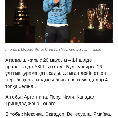
Лионель Месси. Фото: Christian Alvarenga/Getty Images
Аталмыш жарыс 20 маусым – 14 шілде
аралығында АҚШ-та өтеді. Бұл турнирге 16
ұлттық құрама қатысады. Осыған дейін өткен
жеребе қорытындысы бойынша командалар 4
топқа бөлінді.
A тобы:
Аргентина, Перу, Чили, Канада/
Тринидад және Тобаго.
B тобы:
Мексика, Эквадор, Венесуэла, Ямайка.