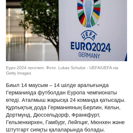
Еуро-2024 логотипі. Фото: Lukas Schulze - UEFA/UEFA via
Getty Images
Биыл 14 маусым – 14 шілде аралығында
Германияда футболдан Еуропа чемпионаты
өтеді. Аталмыш жарысқа 24 команда қатысады.
Құрлықтық дода Германияның Берлин, Кельн,
Дортмунд, Дюссельдорф, Франкфурт,
Гельзенкирхен, Гамбург, Лейпциг, Мюнхен және
Штутгарт сияқты қалаларында болады.