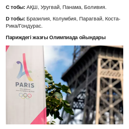
C тобы:
АҚШ, Уругвай, Панама, Боливия.
D тобы:
Бразилия, Колумбия, Парагвай, Коста-
Рика/Гондурас.
Париждегі жазғы Олимпиада ойындары