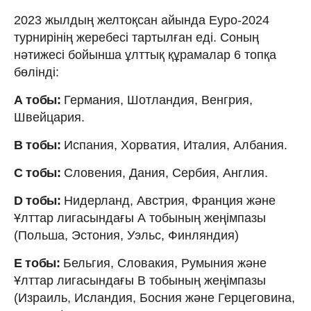
2023 жылдың желтоқсан айында Eуро-2024
турнирінің жеребесі тартылған еді. Соның
нәтижесі бойынша ұлттық құрамалар 6 топқа
бөлінді:
А тобы:
Германия, Шотландия, Венгрия,
Швейцария.
B тобы:
Испания, Хорватия, Италия, Албания.
С тобы:
Словения, Дания, Сербия, Англия.
D тобы:
Нидерланд, Австрия, Франция және
Ұлттар лигасындағы А тобының жеңімпазы
(Польша, Эстония, Уэльс, Финляндия)
E тобы:
Бельгия, Словакия, Румыния және
Ұлттар лигасындағы B тобының жеңімпазы
(Израиль, Исландия, Босния және Герцеговина,