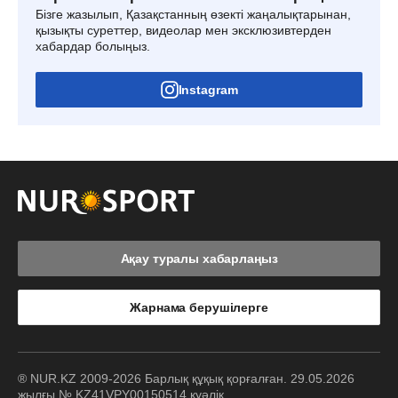
Бізге жазылып, Қазақстанның өзекті жаңалықтарынан,
қызықты суреттер, видеолар мен эксклюзивтерден
хабардар болыңыз.
Instagram
Ақау туралы хабарлаңыз
Жарнама берушілерге
® NUR.KZ 2009-2026 Барлық құқық қорғалған. 29.05.2026
жылғы № KZ41VPY00150514 куәлік.