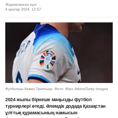
Жарияланған күні:
4 қаңтар 2024, 12:57
Футболшы Кевин Триппьер. Фото: Marc Atkins/Getty Images
2024 жылы бірнеше маңызды футбол
турнирлері өтеді. Әлемдік додада Қазақстан
ұлттық құрамасының намысын