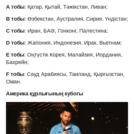
А тобы
: Қатар, Қытай, Тәжікстан, Ливан;
B тобы
: Өзбекстан, Аустралия, Сирия, Үндістан;
C тобы
: Иран, БАӘ, Гонконг, Палестина;
D тобы
: Жапония, Индонезия, Ирак, Вьетнам;
E тобы
: Оңтүстік Корея, Малайзия, Иордания,
Бахрейн;
F тобы
: Сауд Арабиясы, Таиланд, Қырғызстан,
Оман.
Америка құрлығының кубогы