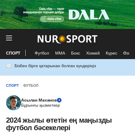
СПОРТ
Футбол
ММА
Бокс
Хоккей
Күрес
Өзге 
Бізбен бірге қатарынан болған күндеріңіз
СПОРТ
ФУТБОЛ
Асылан Маханов
Бұрынғы қызметкер
2024 жылы өтетін ең маңызды
футбол бәсекелері