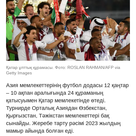
Қатар ұлттық құрамасы. Фото: ROSLAN RAHMAN/AFP via
Getty Images
Азия мемлекеттерінің футбол додасы 12 қаңтар
– 10 ақпан аралығында 24 құраманың
қатысуымен Қатар мемлекетінде өтеді.
Турнирде Орталық Азиядан Өзбекстан,
Қырғызстан, Тәжікстан мемлекеттері бақ
сынайды. Жеребе тарту рәсімі 2023 жылдың
мамыр айында болған еді.