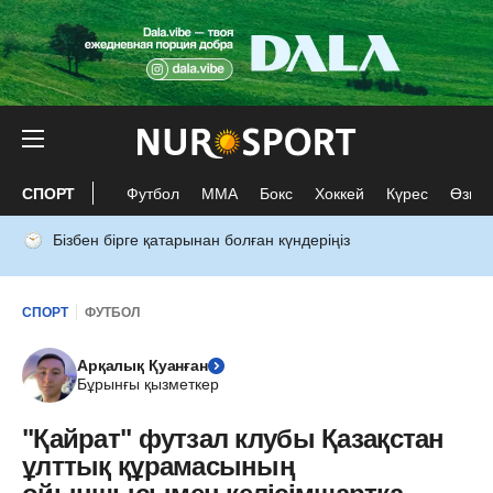
СПОРТ
Футбол
ММА
Бокс
Хоккей
Күрес
Өзге 
Бізбен бірге қатарынан болған күндеріңіз
СПОРТ
ФУТБОЛ
Арқалық Қуанған
Бұрынғы қызметкер
"Қайрат" футзал клубы Қазақстан
ұлттық құрамасының