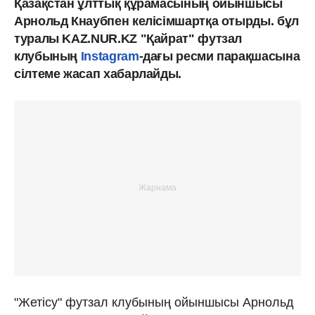
Қазақстан ұлттық құрамасының ойыншысы
Арнольд Кнаубпен келісімшартқа отырды. бұл
туралы KAZ.NUR.KZ "Қайрат" футзал
клубының
Instagram
-дағы ресми парақшасына
сілтеме жасап хабарлайды.
"Жетісу" футзал клубының ойыншысы Арнольд