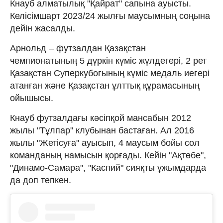
Кнауб алматылық "Қайрат" сапына ауысты.
Келісімшарт 2023/24 жылғы маусымның соңына
дейін жасалды.
Арнольд – футзалдан Қазақстан
чемпионатының 5 дүркін күміс жүлдегері, 2 рет
Қазақстан Суперкубогының күміс медаль иегері
атанған және Қазақстан ұлттық құрамасының
ойышысы.
Кнауб футзалдағы кәсіпқой мансабын 2012
жылы "Тұлпар" клубынан бастаған. Ал 2016
жылы "Жетісуға" ауысып, 4 маусым бойы сол
команданың намысын қорғады. Кейін "Ақтөбе",
"Динамо-Самара", "Каспий" сияқты ұжымдарда
да доп тепкен.