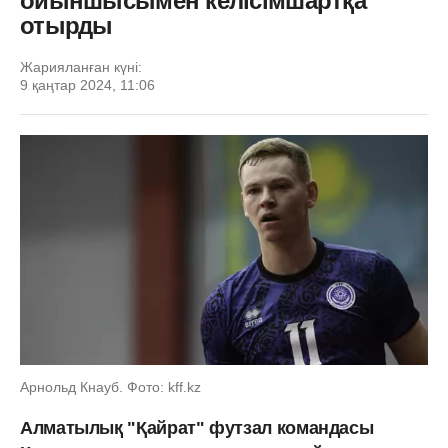
ойыншысымен келісімшартқа
отырды
Жарияланған күні:
9 қаңтар 2024, 11:06
Арнольд Кнауб. Фото: kff.kz
Алматылық "Қайрат" футзал командасы