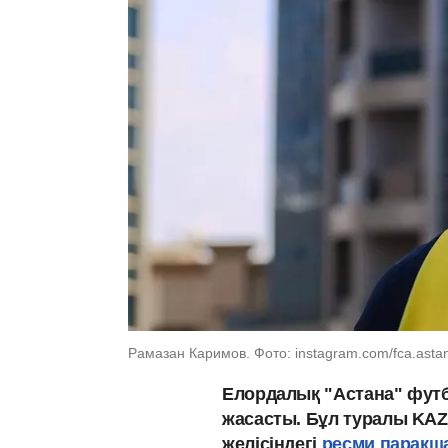
Рамазан Каримов. Фото: instagram.com/fca.asta
Елордалық "Астана" футб
жасасты. Бұл туралы KAZ
желісіндегі
ресми парақш