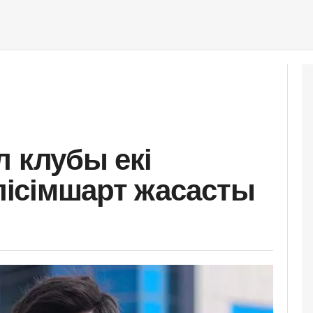
л клубы екі
ісімшарт жасасты