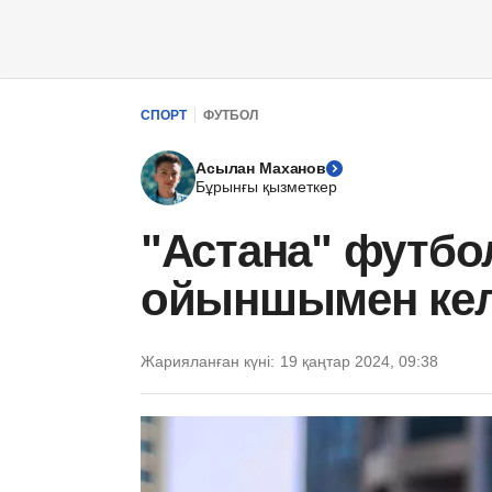
СПОРТ
ФУТБОЛ
Асылан Маханов
Бұрынғы қызметкер
"Астана" футбо
ойыншымен кел
Жарияланған күні:
19 қаңтар 2024, 09:38