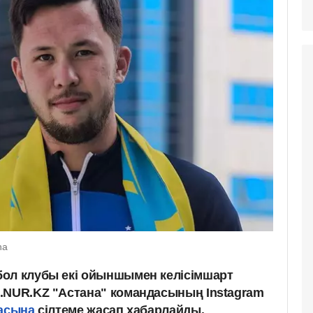
na
ол клубы екі ойыншымен келісімшарт
.NUR.KZ "Астана" командасының Instagram
асына
сілтеме жасап хабарлайды.