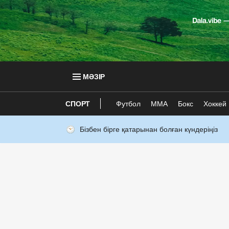
МӘЗІР
СПОРТ
Футбол
ММА
Бокс
Хоккей
Бізбен бірге қатарынан болған күндеріңіз