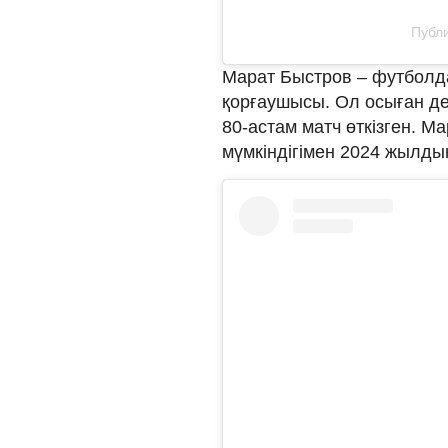
Публи
Марат Быстров – футболд
қорғаушысы. Ол осыған де
80-астам матч өткізген. М
мүмкіндігімен 2024 жылды