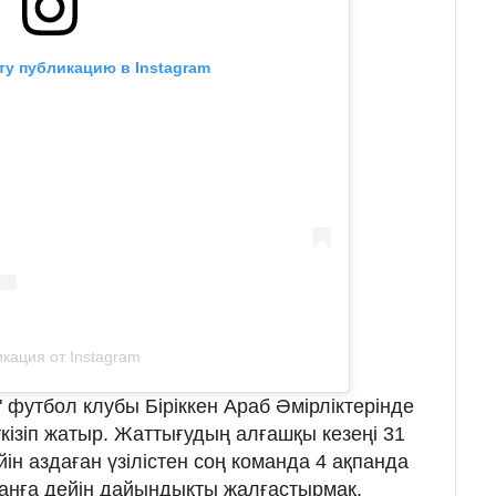
ту публикацию в Instagram
кация от Instagram
а" футбол клубы Біріккен Араб Әмірліктерінде
кізіп жатыр. Жаттығудың алғашқы кезеңі 31
йін аздаған үзілістен соң команда 4 ақпанда
панға дейін дайындықты жалғастырмақ.