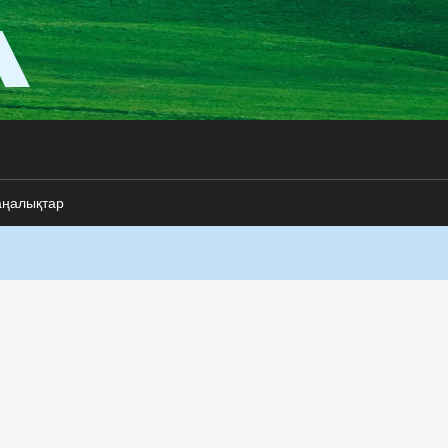
аңалықтар