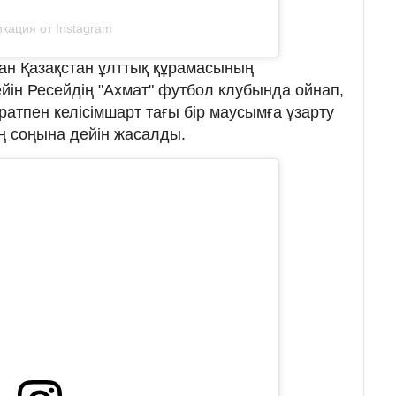
кация от Instagram
ан Қазақстан ұлттық құрамасының
йін Ресейдің "Ахмат" футбол клубында ойнап,
аратпен келісімшарт тағы бір маусымға ұзарту
ң соңына дейін жасалды.