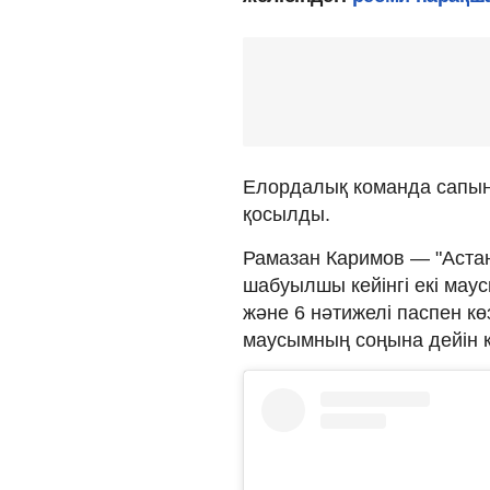
Елордалық команда сапын
қосылды.
Рамазан Каримов — "Астан
шабуылшы кейінгі екі мау
және 6 нәтижелі паспен к
маусымның соңына дейін 