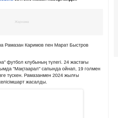
а Рамазан Каримов пен Марат Быстров
а" футбол клубының түлегі. 24 жастағы
сымда "Мақтаарал" сапында ойнап, 19 голмен
өзге түскен. Рамазанмен 2024 жылғы
келісімшарт жасалды.