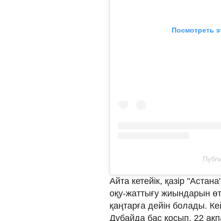
Посмотреть э
Публи
Айта кетейік, қазір "Астан
оқу-жаттығу жиындарын өт
қаңтарға дейін болады. Ке
Дубайда бас қосып, 22 ақ