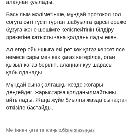
алаңнан қуылады.
Басылым мәліметінше, мұндай протокол гол
соғуға сәті түсіп тұрған шабуылға қарсы ереже
бұзуға және шешімге келіспейтінін білдіру
әрекетіне қатысты ғана қолданылады екен.
Ал егер ойыншыға екі рет көк қағаз көрсетілсе
немесе сары мен көк қағаз көтерілсе, оған
қызыл қағаз беріліп, алаңнан қуу шарасы
қабылданады.
Мұндай сынақ алғашқы кезде жоғары
деңгейдегі жарыстарға қолданылмайтыны
айтылады. Жаңа жүйе биылғы жазда сынақтан
өткізіле бастайды.
Мәтіннен қате тапсаңыз,
бізге жазыңыз