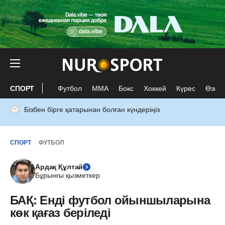
СПОРТ
Футбол
ММА
Бокс
Хоккей
Күрес
Өзге 
Бізбен бірге қатарынан болған күндеріңіз
СПОРТ
ФУТБОЛ
Ардақ Құлтай
Бұрынғы қызметкер
БАҚ: Енді футбол ойыншыларына
көк қағаз беріледі