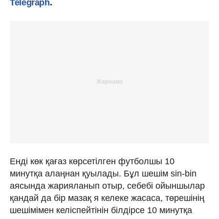
Telegraph
.
Енді көк қағаз көрсетілген футболшы 10
минутқа алаңнан қуылады. Бұл шешім sin-bin
аясында жарияланып отыр, себебі ойыншылар
қандай да бір мазақ я келеке жасаса, төрешінің
шешімімен келіспейтінін білдірсе 10 минутқа