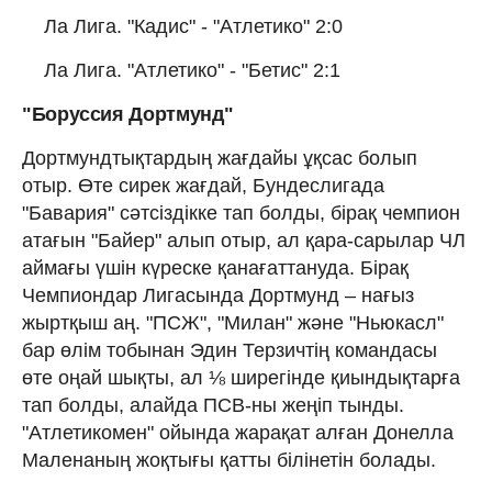
Ла Лига. "Кадис" - "Атлетико" 2:0
Ла Лига. "Атлетико" - "Бетис" 2:1
"Боруссия Дортмунд"
Дортмундтықтардың жағдайы ұқсас болып
отыр. Өте сирек жағдай, Бундеслигада
"Бавария" сәтсіздікке тап болды, бірақ чемпион
атағын "Байер" алып отыр, ал қара-сарылар ЧЛ
аймағы үшін күреске қанағаттануда. Бірақ
Чемпиондар Лигасында Дортмунд – нағыз
жыртқыш аң. "ПСЖ", "Милан" және "Ньюкасл"
бар өлім тобынан Эдин Терзичтің командасы
өте оңай шықты, ал ⅛ ширегінде қиындықтарға
тап болды, алайда ПСВ-ны жеңіп тынды.
"Атлетикомен" ойында жарақат алған Донелла
Маленаның жоқтығы қатты білінетін болады.