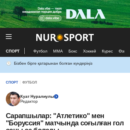
СПОРТ
Футбол
ММА
Бокс
Хоккей
Күрес
Өзге 
Бізбен бірге қатарынан болған күндеріңіз
СПОРТ
ФУТБОЛ
Куат Нуралиулы
Редактор
Сарапшылар: "Атлетико" мен
"Боруссия" матчында соғылған гол