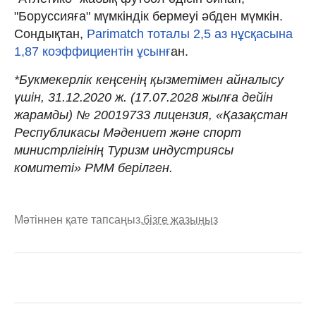
"Боруссияға" мүмкіндік бермеуі әбден мүмкін.
Сондықтан,
Parimatch тоталы 2,5 аз нұсқасына
1,87 коэффициентін ұсынғ
ан.
*Букмекерлік кеңсенің қызметімен айналысу
үшін, 31.12.2020 ж. (17.07.2028 жылға дейін
жарамды) № 20019733 лицензия, «Қазақстан
Республикасы Мәдениет және спорт
министрлігінің Туризм индустриясы
комитеті» РММ берілген.
Мәтіннен қате тапсаңыз,
бізге жазыңыз