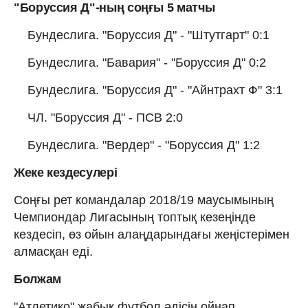
"Боруссия Д"-ның соңғы 5 матчы
Бундеслига. "Боруссия Д" - "Штутгарт" 0:1
Бундеслига. "Бавария" - "Боруссия Д" 0:2
Бундеслига. "Боруссия Д" - "Айнтрахт Ф" 3:1
ЧЛ. "Боруссия Д" - ПСВ 2:0
Бундеслига. "Вердер" - "Боруссия Д" 1:2
Жеке кездесулері
Соңғы рет командалар 2018/19 маусымының
Чемпиондар Лигасының топтық кезеңінде
кездесіп, өз ойын алаңдарындағы жеңістерімен
алмасқан еді.
Болжам
"Атлетико" жабық футбол әдісін ойнап,