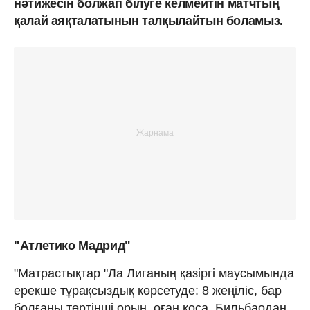
нәтижесін болжап білуге келмейтін матчтың
қалай аяқталатынын талқылайтын боламыз.
"Атлетико Мадрид"
"Матрастықтар "Ла Лиганың қазіргі маусымында
ерекше тұрақсыздық көрсетуде: 8 жеңіліс, бар
болғаны төртінші орын, оған қоса, Бильбаодан