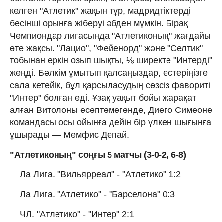
келген "Атлетик" жақын тұр, мадридтіктерді
бесінші орынға жіберуі әбден мүмкін. Бірақ
Чемпиондар лигасында "Атлетиконың" жағдайы
өте жақсы. "Лацио", "Фейенорд" және "Селтик"
тобынан еркін озып шықты, ⅛ ширекте "Интерді"
жеңді. Бәлкім ұмытып қалсаңыздар, естеріңізге
сала кетейік, бұл қарсыласудың сөзсіз фавориті
"Интер" болған еді. Ұзақ уақыт бойы жарақат
алған Витолоны есептемегенде, Диего Симеоне
командасы осы ойынға дейін бір үлкен шығынға
ұшырады — Мемфис Депай.
"Атлетиконың" соңғы 5 матчы (3-0-2, 6-8)
Ла Лига. "Вильярреал" - "Атлетико" 1:2
Ла Лига. "Атлетико" - "Барселона" 0:3
ЧЛ. "Атлетико" - "Интер" 2:1