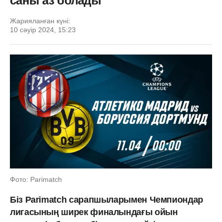
саны аз болады
Жарияланған күні:
10 сәуір 2024, 15:23
Фото: Parimatch
Біз Parimatch сарапшыларымен Чемпиондар
лигасының ширек финалындағы ойын