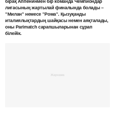
бірақ Аппенинмен бір команда Чемпиондар
лигасының жартылай финалында болады –
"Милан" немесе "Рома". Қызуқанды
италиялықтардың шайқасы немен аяқталады,
оны Parimatch сарапшыларынан сұрап
білейік.