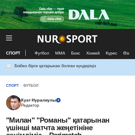
СПОРТ
Футбол
ММА
Бокс
Хоккей
Күрес
Өзге 
Бізбен бірге қатарынан болған күндеріңіз
СПОРТ
ФУТБОЛ
Куат Нуралиулы
Редактор
"Милан" "Романы" қатарынан
үшінші матчта жеңетініне