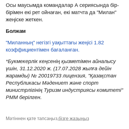
Осы маусымда командалар А сериясында бір-
бірімен екі рет ойнаған, екі матчта да "Милан"
жеңіске жеткен.
Болжам
"Миланның" негізгі уақыттағы жеңісі 1.82
коэффициентімен бағаланған.
*Букмекерлік кеңсенің қызметімен айналысу
үшін, 31.12.2020 ж. (17.07.2028 жылға дейін
жарамды) № 20019733 лицензия, "Қазақстан
Республикасы Мәдениет және спорт
министрлігінің Туризм индустриясы комитеті"
РММ берілген.
Мәтіннен қате тапсаңыз,
бізге жазыңыз