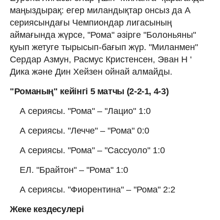
маңыздырақ: егер миландықтар онсыз да А
сериясындағы Чемпиондар лигасының
аймағында жүрсе, "Рома" әзірге "Болоньяны"
қуып жетуге тырысып-бағып жүр. "Миланмен"
Сердар Азмун, Расмус Кристенсен, Эван Н '
Дика және Дин Хейзен ойнай алмайды.
"Романың" кейінгі 5 матчы (2-2-1, 4-3)
А сериясы. "Рома" – "Лацио" 1:0
А сериясы. "Лечче" – "Рома" 0:0
А сериясы. "Рома" – "Сассуоло" 1:0
ЕЛ. "Брайтон" – "Рома" 1:0
А сериясы. "Фиорентина" – "Рома" 2:2
Жеке кездесулері