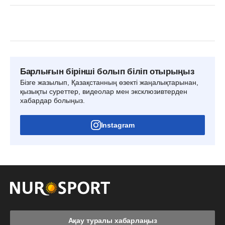
Барлығын бірінші болып біліп отырыңыз
Бізге жазылып, Қазақстанның өзекті жаңалықтарынан,
қызықты суреттер, видеолар мен эксклюзивтерден
хабардар болыңыз.
Instagram
Ақау туралы хабарлаңыз