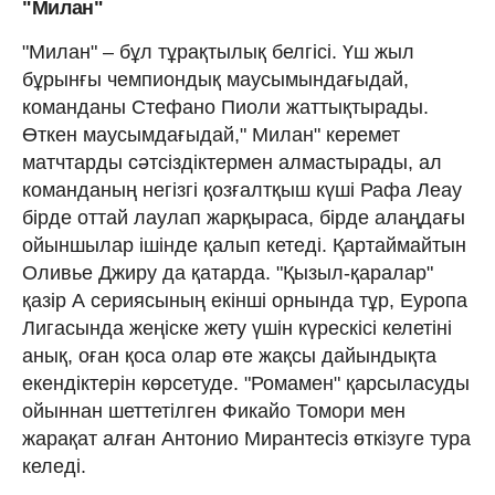
"Милан"
"Милан" – бұл тұрақтылық белгісі. Үш жыл
бұрынғы чемпиондық маусымындағыдай,
команданы Стефано Пиоли жаттықтырады.
Өткен маусымдағыдай," Милан" керемет
матчтарды сәтсіздіктермен алмастырады, ал
команданың негізгі қозғалтқыш күші Рафа Леау
бірде оттай лаулап жарқыраса, бірде алаңдағы
ойыншылар ішінде қалып кетеді. Қартаймайтын
Оливье Джиру да қатарда. "Қызыл-қаралар"
қазір А сериясының екінші орнында тұр, Еуропа
Лигасында жеңіске жету үшін күрескісі келетіні
анық, оған қоса олар өте жақсы дайындықта
екендіктерін көрсетуде. "Ромамен" қарсыласуды
ойыннан шеттетілген Фикайо Томори мен
жарақат алған Антонио Мирантесіз өткізуге тура
келеді.