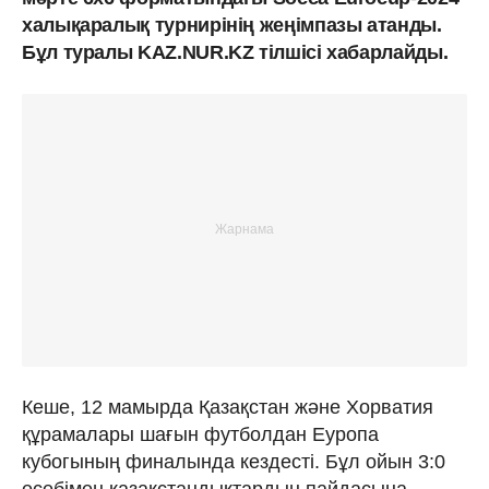
халықаралық турнирінің жеңімпазы атанды.
Бұл туралы KAZ.NUR.KZ тілшісі хабарлайды.
Кеше, 12 мамырда Қазақстан және Хорватия
құрамалары шағын футболдан Еуропа
кубогының финалында кездесті. Бұл ойын 3:0
есебімен қазақстандықтардың пайдасына