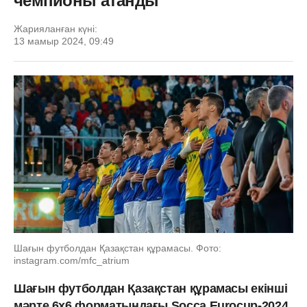
чемпионы атанды
Жарияланған күні:
13 мамыр 2024, 09:49
Шағын футболдан Қазақстан құрамасы. Фото:
instagram.com/mfc_atrium
Шағын футболдан Қазақстан құрамасы екінші
мәрте 6x6 форматындағы Socca Eurocup-2024