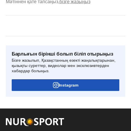
Мәтіннен қате тапсаңыз,
бізге жазыңыз
Барлығын бірінші болып біліп отырыңыз
Бізге жазылып, Қазақстанның өзекті жаңалықтарынан,
қызықты суреттер, видеолар мен эксклюзивтерден
хабардар болыңыз.
Instagram