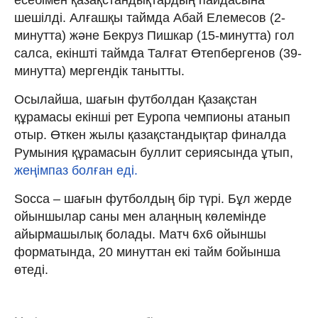
шешілді. Алғашқы таймда Абай Елемесов (2-
минутта) және Бекруз Пишкар (15-минутта) гол
салса, екіншті таймда Талғат Өтепбергенов (39-
минутта) мергендік танытты.
Осылайша, шағын футболдан Қазақстан
құрамасы екінші рет Еуропа чемпионы атанып
отыр. Өткен жылы қазақстандықтар финалда
Румыния құрамасын буллит сериясында ұтып,
жеңімпаз болған еді.
Socca – шағын футболдың бір түрі. Бұл жерде
ойыншылар саны мен алаңның көлемінде
айырмашылық болады. Матч 6x6 ойыншы
форматында, 20 минуттан екі тайм бойынша
өтеді.