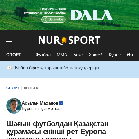
СПОРТ
Футбол
ММА
Бокс
Хоккей
Күрес
Өзге 
Бізбен бірге қатарынан болған күндеріңіз
СПОРТ
ФУТБОЛ
Асылан Маханов
Бұрынғы қызметкер
Шағын футболдан Қазақстан
құрамасы екінші рет Еуропа