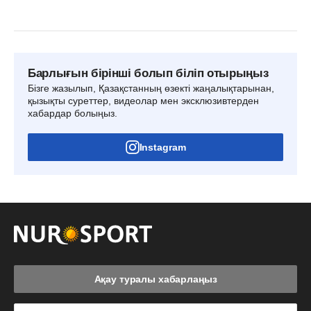
Барлығын бірінші болып біліп отырыңыз
Бізге жазылып, Қазақстанның өзекті жаңалықтарынан,
қызықты суреттер, видеолар мен эксклюзивтерден
хабардар болыңыз.
Instagram
Ақау туралы хабарлаңыз