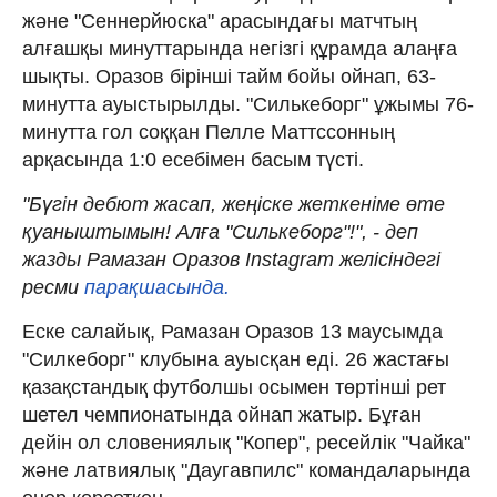
және "Сеннерйюска" арасындағы матчтың
алғашқы минуттарында негізгі құрамда алаңға
шықты. Оразов бірінші тайм бойы ойнап, 63-
минутта ауыстырылды. "Силькеборг" ұжымы 76-
минутта гол соққан Пелле Маттссонның
арқасында 1:0 есебімен басым түсті.
"Бүгін дебют жасап, жеңіске жеткеніме өте
қуаныштымын! Алға "Силькеборг"!", - деп
жазды Рамазан Оразов Instagram желісіндегі
ресми
парақшасында.
Еске салайық, Рамазан Оразов 13 маусымда
"Силкеборг" клубына ауысқан еді. 26 жастағы
қазақстандық футболшы осымен төртінші рет
шетел чемпионатында ойнап жатыр. Бұған
дейін ол словениялық "Копер", ресейлік "Чайка"
және латвиялық "Даугавпилс" командаларында