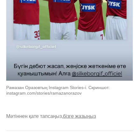
Рамазан Оразовтың Instagram Stories-і. Скриншот:
instagram.com/stories/ramazanorazov
Мәтіннен қате тапсаңыз,
бізге жазыңыз