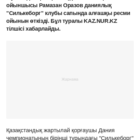
ойыншысы Рамазан Оразов даниялық
"Силькеборг" клубы сапында алғашқы ресми
ойынын өткізді. Бұл туралы KAZ.NUR.KZ
тілшісі хабарлайды.
Қазақстандық жартылай қорғаушы Дания
чемпионатының бірінші турындағы "Силькеборг"