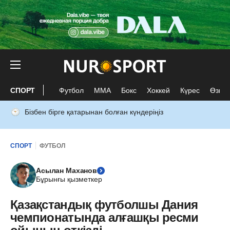
СПОРТ
Футбол
ММА
Бокс
Хоккей
Күрес
Өзге 
Бізбен бірге қатарынан болған күндеріңіз
СПОРТ
ФУТБОЛ
Асылан Маханов
Бұрынғы қызметкер
Қазақстандық футболшы Дания
чемпионатында алғашқы ресми