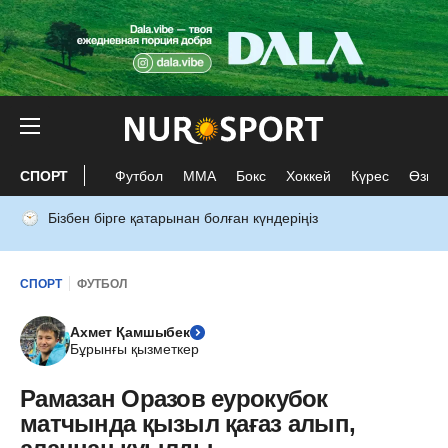
СПОРТ
Футбол
ММА
Бокс
Хоккей
Күрес
Өзге 
Бізбен бірге қатарынан болған күндеріңіз
СПОРТ
ФУТБОЛ
Ахмет Қамшыбек
Бұрынғы қызметкер
Рамазан Оразов еурокубок
матчында қызыл қағаз алып,