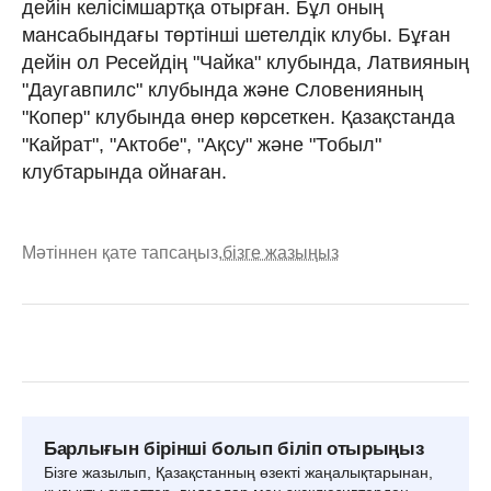
дейін келісімшартқа отырған. Бұл оның
мансабындағы төртінші шетелдік клубы. Бұған
дейін ол Ресейдің "Чайка" клубында, Латвияның
"Даугавпилс" клубында және Словенияның
"Копер" клубында өнер көрсеткен. Қазақстанда
"Кайрат", "Актобе", "Ақсу" және "Тобыл"
клубтарында ойнаған.
Мәтіннен қате тапсаңыз,
бізге жазыңыз
Барлығын бірінші болып біліп отырыңыз
Бізге жазылып, Қазақстанның өзекті жаңалықтарынан,