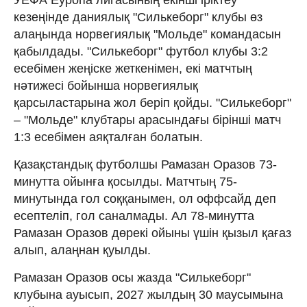
кезеңінде даниялық "Силькеборг" клубы өз
алаңында норвегиялық "Мольде" командасын
қабылдады. "Силькеборг" футбол клубы 3:2
есебімен жеңіске жеткенімен, екі матчтың
нәтижесі бойынша норвегиялық
қарсыластарына жол беріп қойды. "Силькеборг"
– "Мольде" клубтары арасындағы бірінші матч
1:3 есебімен аяқталған болатын.
Қазақстандық футболшы Рамазан Оразов 73-
минутта ойынға қосылды. Матчтың 75-
минутында гол соққанымен, ол оффсайд деп
есептеліп, гол саналмады. Ал 78-минутта
Рамазан Оразов дөрекі ойыны үшін қызыл қағаз
алып, алаңнан қуылды.
Рамазан Оразов осы жазда "Силькеборг"
клубына ауысып, 2027 жылдың 30 маусымына