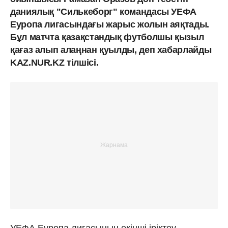
даниялық "Силькеборг" командасы УЕФА
Еуропа лигасындағы жарыс жолын аяқтады.
Бұл матчта қазақстандық футболшы қызыл
қағаз алып алаңнан қуылды, деп хабарлайды
KAZ.NUR.KZ тілшісі.
УЕФА Еуропа лигасының екінші іріктеу