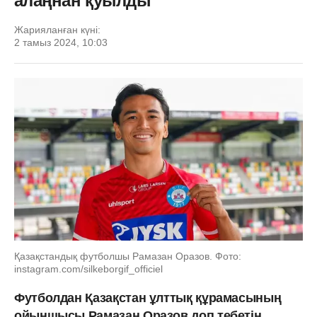
алаңнан қуылды
Жарияланған күні:
2 тамыз 2024, 10:03
Қазақстандық футболшы Рамазан Оразов. Фото:
instagram.com/silkeborgif_officiel
Футболдан Қазақстан ұлттық құрамасының
ойыншысы Рамазан Оразов доп тебетін