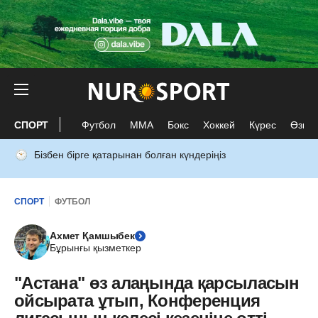
СПОРТ
Футбол
ММА
Бокс
Хоккей
Күрес
Өзге 
Бізбен бірге қатарынан болған күндеріңіз
СПОРТ
ФУТБОЛ
Ахмет Қамшыбек
Бұрынғы қызметкер
"Астана" өз алаңында қарсыласын
ойсырата ұтып, Конференция