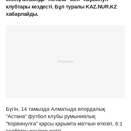
клубтары кездесті. Бұл туралы KAZ.NUR.KZ
хабарлайды.
Бүгін, 14 тамызда Алматыда елордалық
"Астана" футбол клубы румыниялық
"Корвинулға" қарсы қарымта матчын өткізіп, 6:1
есебімен жеңіске жетті.