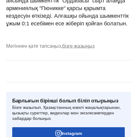
аясында шымкенттік "Ордабасы" сырт алаңда
армениялық "Пюникке" қарсы қарымта
кездесуін өткізеді. Алғашқы ойында шымкенттік
ұжым 0:1 есебімен есе жіберіп қойған болатын.
Мәтіннен қате тапсаңыз,
бізге жазыңыз
Барлығын бірінші болып біліп отырыңыз
Бізге жазылып, Қазақстанның өзекті жаңалықтарынан,
қызықты суреттер, видеолар мен эксклюзивтерден
хабардар болыңыз.
Instagram