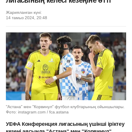
лигасының келесі кезеңіне өтті
Жарияланған күні:
14 тамыз 2024, 20:48
"Астана" мен "Корвинул" футбол клубтарының ойыншылары.
Фото: instagram.com / fca.astana
УЕФА Конференция лигасының үшінші іріктеу
кезеңі аясында "Астана" мен "Корвинул"