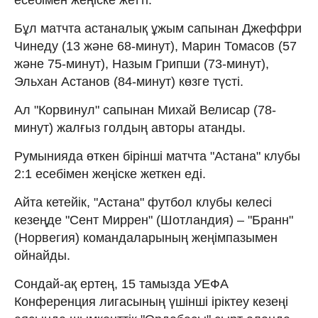
Бұл матчта астаналық ұжым сапынан Джеффри
Чинеду (13 және 68-минут), Марин Томасов (57
және 75-минут), Назым Грипши (73-минут),
Эльхан Астанов (84-минут) көзге түсті.
Ал "Корвинул" сапынан Михай Велисар (78-
минут) жалғыз голдың авторы атанды.
Румынияда өткен бірінші матчта "Астана" клубы
2:1 есебімен жеңіске жеткен еді.
Айта кетейік, "Астана" футбол клубы келесі
кезеңде "Сент Миррен" (Шотландия) – "Бранн"
(Норвегия) командаларының жеңімпазымен
ойнайды.
Сондай-ақ ертең, 15 тамызда УЕФА
Конференция лигасының үшінші іріктеу кезеңі