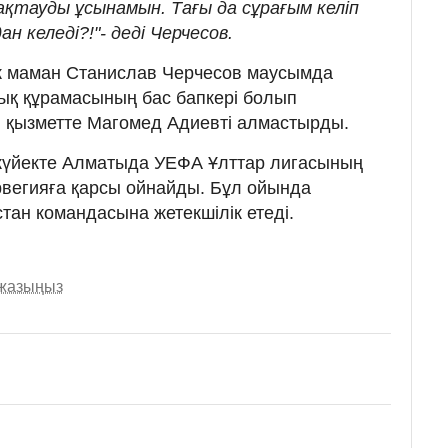
қтауды ұсынамын. Тағы да сұрағым келіп
н келеді?!"- деді Черчесов.
лік маман Станислав Черчесов маусымда
ық құрамасының бас бапкері болып
л қызметте Магомед Адиевті алмастырды.
ркүйекте Алматыда УЕФА Ұлттар лигасының
рвегияға қарсы ойнайды. Бұл ойында
тан командасына жетекшілік етеді.
 жазыңыз