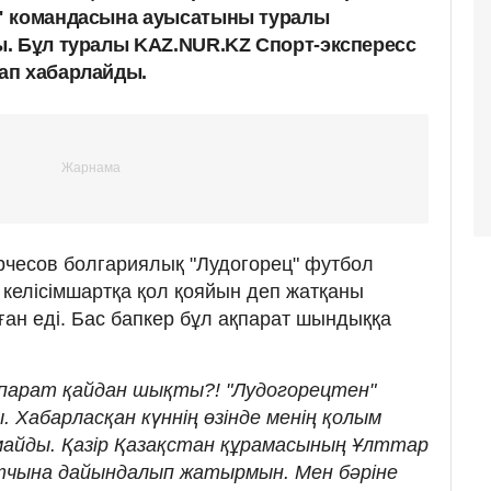
" командасына ауысатыны туралы
. Бұл туралы KAZ.NUR.KZ Спорт-экспересс
ап хабарлайды.
рчесов болгариялық "Лудогорец" футбол
келісімшартқа қол қояйын деп жатқаны
ған еді. Бас бапкер бұл ақпарат шындыққа
ақпарат қайдан шықты?! "Лудогорецтен"
. Хабарласқан күннің өзінде менің қолым
айды. Қазір Қазақстан құрамасының Ұлттар
тчына дайындалып жатырмын. Мен бәріне