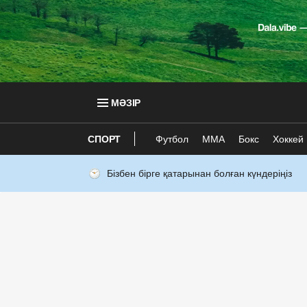
МӘЗІР
СПОРТ
Футбол
ММА
Бокс
Хоккей
Бізбен бірге қатарынан болған күндеріңіз