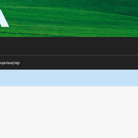
аңалықтар