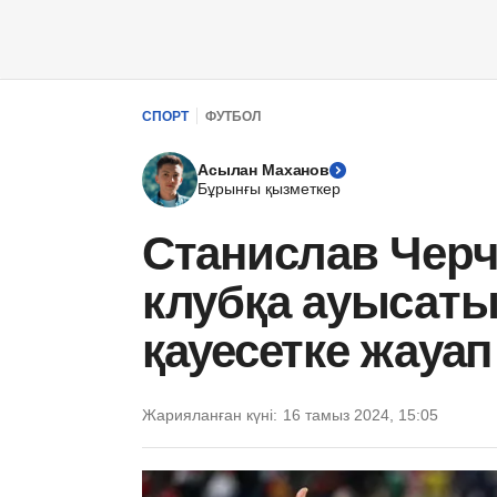
СПОРТ
ФУТБОЛ
Асылан Маханов
Бұрынғы қызметкер
Станислав Чер
клубқа ауысат
қауесетке жауап
Жарияланған күні:
16 тамыз 2024, 15:05