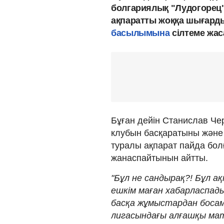
болгариялық "Лудогорец
ақпаратты жоққа шығарды
басылымына
сілтеме жас
Бұған дейін Станислав Че
клубын басқаратыны және 
туралы ақпарат пайда бол
жанаспайтынын айтты.
"Бұл не сандырақ?! Бұл 
ешкім маған хабарласпады
басқа жұмыстардан босам
лигасындағы алғашқы ма