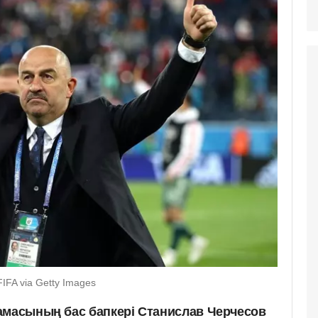
FIFA via Getty Images
амасының бас бапкері Станислав Черчесов