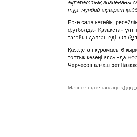
ақпараттық гигиенаны са
тұр: мұндай ақпарат қайда
Еске сала кетейік, ресей
футболдан Қазақстан ұлтт
тағайындалған еді. Ол бұ
Қазақстан құрамасы 6 қы
топтық кезеңі аясында Но
Черчесов алғаш рет Қазақс
Мәтіннен қате тапсаңыз,
бізге