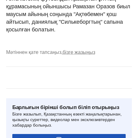
құрамасының ойыншысы Рамазан Оразов биыл
маусым айының соңында "Ақтөбемен" қош
айтысып, даниялық "Силькеборгтың" сапына
қосылған болатын.
Мәтіннен қате тапсаңыз,
бізге жазыңыз
Барлығын бірінші болып біліп отырыңыз
Бізге жазылып, Қазақстанның өзекті жаңалықтарынан,
қызықты суреттер, видеолар мен эксклюзивтерден
хабардар болыңыз.