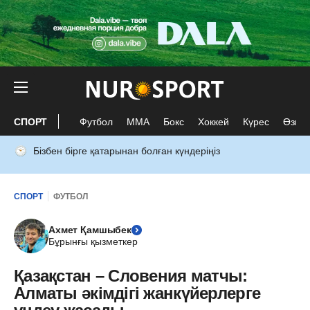
СПОРТ
Футбол
ММА
Бокс
Хоккей
Күрес
Өзге 
Бізбен бірге қатарынан болған күндеріңіз
СПОРТ
ФУТБОЛ
Ахмет Қамшыбек
Бұрынғы қызметкер
Қазақстан – Словения матчы:
Алматы әкімдігі жанкүйерлерге