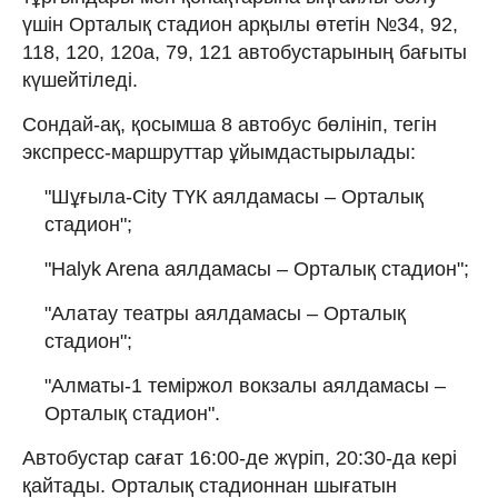
үшін Орталық стадион арқылы өтетін №34, 92,
118, 120, 120а, 79, 121 автобустарының бағыты
күшейтіледі.
Сондай-ақ, қосымша 8 автобус бөлініп, тегін
экспресс-маршруттар ұйымдастырылады:
"Шұғыла-City ТҮК аялдамасы – Орталық
стадион";
"Halyk Arena аялдамасы – Орталық стадион";
"Алатау театры аялдамасы – Орталық
стадион";
"Алматы-1 теміржол вокзалы аялдамасы –
Орталық стадион".
Автобустар сағат 16:00-де жүріп, 20:30-да кері
қайтады. Орталық стадионнан шығатын