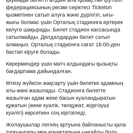
федерациясының ресми серіктесі Ticketon
қызметінен сатып алуға және дүрлігіп, ығы-
жығы болмас үшін Орталық стадионға ертерек
келуге шақырады. Билет стадион кассасында
сатылмайды. Делдалдардан билет сатып
алмаңыз. Орталық стадионға сағат 16:00-ден
бастап кіруге болады.
Көрермендер үшін матч алдындағы қызықты
бағдарлама дайындалған.
Өткізу жүйесін жақсарту үшін билетке адамның
аты-жөні жазылады. Стадионға билетте
жазылған адам жеке басын куәландыратын
құжатын (жеке куәлік, төлқұжат, жүргізуші
куәлігі) көрсеткен соң кіргізіледі.
Жолаушылар легінің артуына байланысты қала
тұрғындары мен қонақтарына ыңғайлы болу