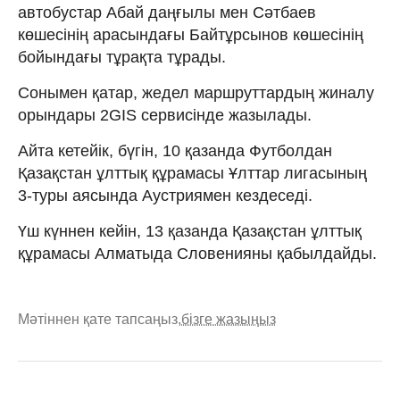
автобустар Абай даңғылы мен Сәтбаев
көшесінің арасындағы Байтұрсынов көшесінің
бойындағы тұрақта тұрады.
Сонымен қатар, жедел маршруттардың жиналу
орындары 2GIS сервисінде жазылады.
Айта кетейік, бүгін, 10 қазанда Футболдан
Қазақстан ұлттық құрамасы Ұлттар лигасының
3-туры аясында Аустриямен кездеседі.
Үш күннен кейін, 13 қазанда Қазақстан ұлттық
құрамасы Алматыда Словенияны қабылдайды.
Мәтіннен қате тапсаңыз,
бізге жазыңыз