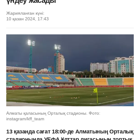
үндеу жасады
Жарияланған күні:
10 қазан 2024, 17:43
Алматы қаласының Орталық стадионы. Фото:
instagram/kff_team
13 қазанда сағат 18:00-де Алматының Орталық
стадионында УЕФА Ұлттар лигасының топтық