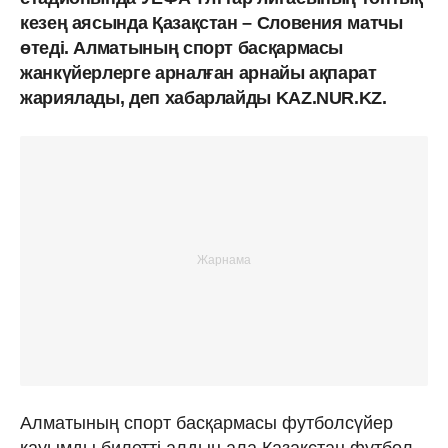
кезең аясында Қазақстан – Словения матчы
өтеді. Алматының спорт басқармасы
жанкүйерлерге арналған арнайы ақпарат
жариялады, деп хабарлайды KAZ.NUR.KZ.
Алматының спорт басқармасы футболсүйер
қауымды билетті алдын ала Қазақстан футбол