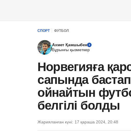
СПОРТ
ФУТБОЛ
Ахмет Қамшыбек
Бұрынғы қызметкер
Норвегияға қар
сапында баста
ойнайтын футбо
белгілі болды
Жарияланған күні:
17 қараша 2024, 20:48