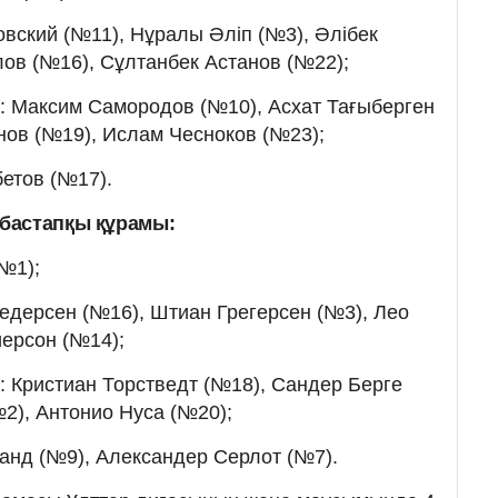
вский (№11), Нұралы Әліп (№3), Әлібек
лов (№16), Сұлтанбек Астанов (№22);
 Максим Самородов (№10), Асхат Тағыберген
нов (№19), Ислам Чесноков (№23);
етов (№17).
бастапқы құрамы:
№1);
едерсен (№16), Штиан Грегерсен (№3), Лео
ерсон (№14);
 Кристиан Торстведт (№18), Сандер Берге
2), Антонио Нуса (№20);
нд (№9), Александер Серлот (№7).