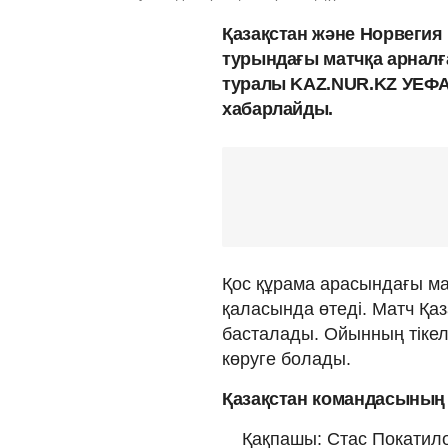
Қазақстан және Норвегия
турындағы матчқа арналғ
туралы KAZ.NUR.KZ УЕФ
хабарлайды.
Қос құрама арасындағы ма
қаласында өтеді. Матч Қа
басталады. Ойынның тікел
көруге болады.
Қазақстан командасының
Қақпашы: Стас Покатило