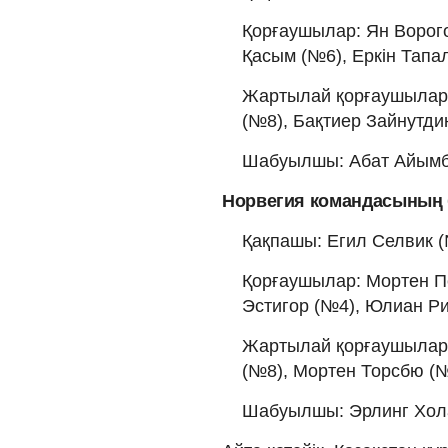
Қорғаушылар: Ян Ворого
Қасым (№6), Еркін Тапа
Жартылай қорғаушылар:
(№8), Бақтиер Зайнутди
Шабуылшы: Абат Айымб
Норвегия командасының 
Қақпашы: Егил Селвик (
Қорғаушылар: Мортен П
Эстигор (№4), Юлиан Ри
Жартылай қорғаушылар:
(№8), Мортен Торсбю (№
Шабуылшы: Эрлинг Хола