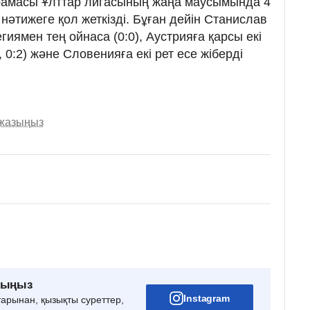
құрамасы Ұлттар лигасының жаңа маусымында 4
 нәтижеге қол жеткізді. Бұған дейін Станислав
гиямен тең ойнаса (0:0), Аустрияға қарсы екі
, 0:2) және Словенияға екі рет есе жіберді
 жазыңыз
рыңыз
Instagram
тарынан, қызықты суреттер,