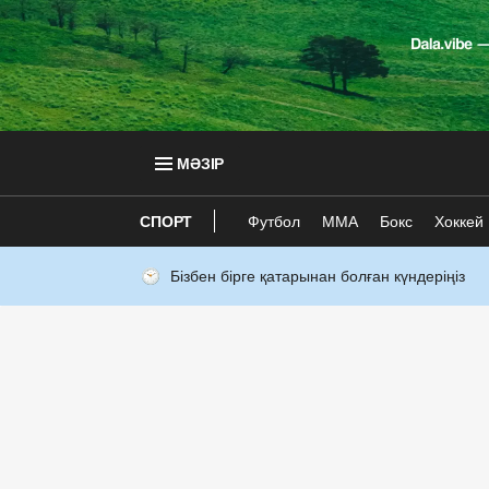
МӘЗІР
СПОРТ
Футбол
ММА
Бокс
Хоккей
Бізбен бірге қатарынан болған күндеріңіз