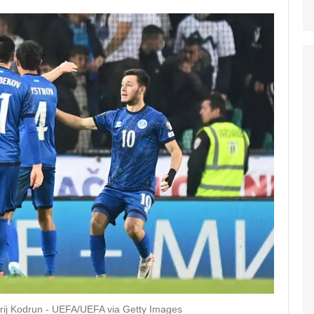
ij Kodrun - UEFA/UEFA via Getty Images