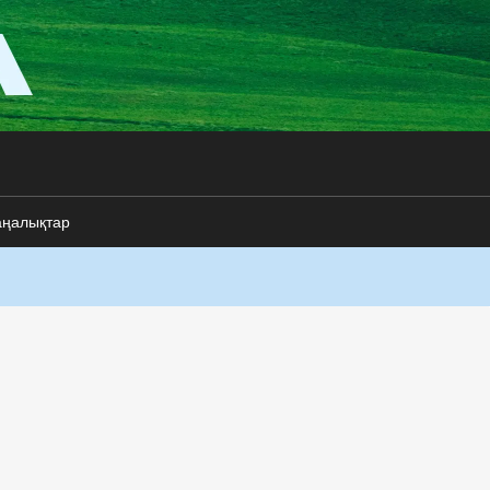
аңалықтар