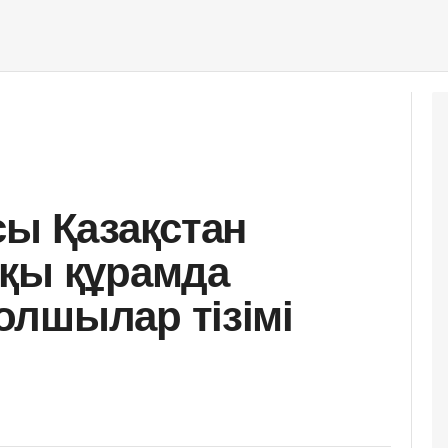
сы Қазақстан
пқы құрамда
лшылар тізімі