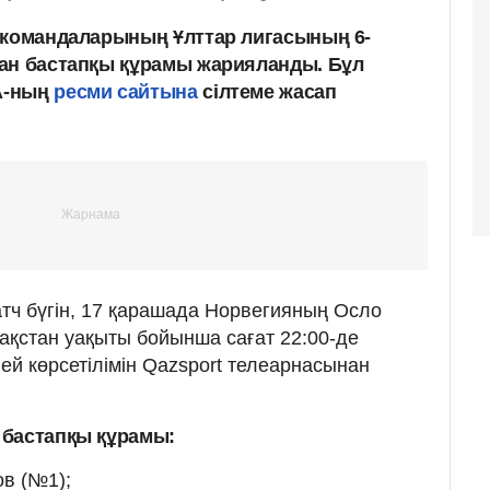
 командаларының Ұлттар лигасының 6-
ан бастапқы құрамы жарияланды. Бұл
А-ның
ресми сайтына
сілтеме жасап
тч бүгін, 17 қарашада Норвегияның Осло
зақстан уақыты бойынша сағат 22:00-де
ей көрсетілімін Qazsport телеарнасынан
 бастапқы құрамы:
в (№1);