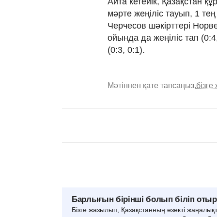
Айта кетейік, Қазақстан 
мәрте жеңіліс тауып, 1 тең
Черчесов шәкірттері Норве
ойында да жеңіліс тап (0:4
(0:3, 0:1).
Мәтіннен қате тапсаңыз,
бізге
Барлығын бірінші болып біліп оты
Бізге жазылып, Қазақстанның өзекті жаңалық