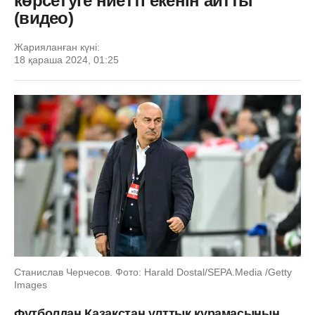
көрсетуге ниетті екенін айтты
(видео)
Жарияланған күні:
18 қараша 2024, 01:25
Станислав Черчесов. Фото: Harald Dostal/SEPA.Media /Getty
Images
Футболдан Қазақстан ұлттық құрамасының