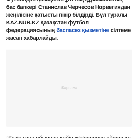
бас бапкері Станислав Черчесов Норвегиядан
жеңілісіне қатысты пікір білдірді. Бұл туралы
KAZ.NUR.KZ Қазақстан футбол
федерациясының
баспасөз қызметіне
сілтеме
жасап хабарлайды.
"Қазір ғана ойыннан кейін жігіттерге айттым: