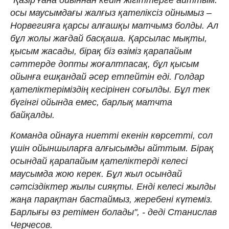
осы маусымдағы жалғыз қателіксіз ойнымыз –
Норвегияға қарсы алғашқы матчымз болды. Ал
бұл жолы жағдай басқаша. Қарсылас мықты,
қысым жасады, бірақ біз өзіміз қарапайым
сәттерде допты жоғалтпасақ, бұл қысым
ойынға ешқандай әсер етпейтін еді. Голдар
қателіктеріміздің кесірінен соғылды. Бұл тек
бүгінгі ойында емес, барлық матчта
байқалды.
Команда ойнауға ниетті екенін көрсетті, сол
үшін ойыншыларға алғысымды айттым. Бірақ
осындай қарапайым қателіктерді келесі
маусымда жою керек. Бұл жыл осындай
сәтсіздіктер жылы сияқты. Енді келесі жылды
жаңа парақтан бастаймыз, жеребені күтеміз.
Барлығы өз ретімен болады", - деді Станислав
Черчесов.