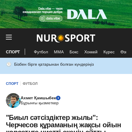
СПОРТ
Футбол
ММА
Бокс
Хоккей
Күрес
Өзге 
Бізбен бірге қатарынан болған күндеріңіз
СПОРТ
ФУТБОЛ
Ахмет Қамшыбек
Бұрынғы қызметкер
"Биыл сәтсіздіктер жылы":
Черчесов құраманың жақсы ойын