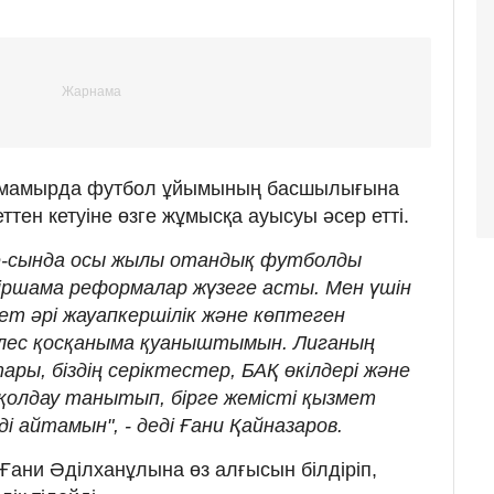
7 мамырда футбол ұйымының басшылығына
ттен кетуіне өзге жұмысқа ауысуы әсер етті.
gue-сында осы жылы отандық футболды
ршама реформалар жүзеге асты. Мен үшін
мет әрі жауапкершілік және көптеген
үлес қосқаныма қуаныштымын. Лиганың
ры, біздің серіктестер, БАҚ өкілдері және
қолдау танытып, бірге жемісті қызмет
і айтамын", - деді Ғани Қайназаров.
 Ғани Әділханұлына өз алғысын білдіріп,