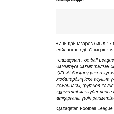
Ғани Қайназаров биыл 1
сайланған еді. Оның қызме
"Qazaqstan Football Lea
дамытуға бағытталған бі
QFL-ді басқару үлкен құр
жобалардың іске асуына 
командасы, футбол клубта
құрметті жанкүйерлерге 
атқарғаны үшін рақметімд
Qazaqstan Football League