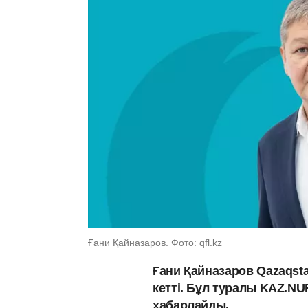
Ғани Қайназаров. Фото: qfl.kz
Ғани Қайназаров Qazaqsta
кетті. Бұл туралы KAZ.N
хабарлайды.