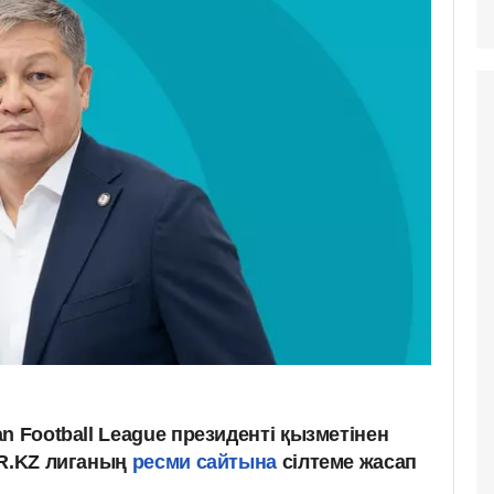
n Football League президенті қызметінен
UR.KZ лиганың
ресми сайтына
сілтеме жасап