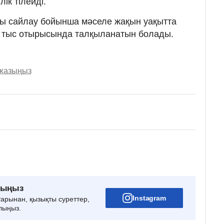
ік тілейді.
ны сайлау бойынша мәселе жақын уақытта
н тыс отырысында талқыланатын болады.
 жазыңыз
рыңыз
Instagram
тарынан, қызықты суреттер,
лыңыз.