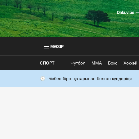
МӘЗІР
СПОРТ
Футбол
ММА
Бокс
Хоккей
Бізбен бірге қатарынан болған күндеріңіз