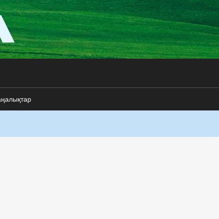
аңалықтар