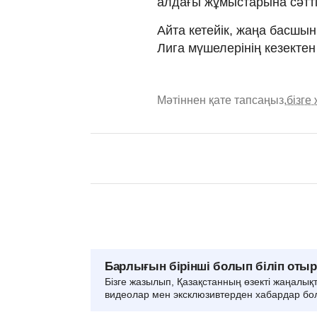
алдағы жұмыстарына сәттіл
Айта кетейік, жаңа басшы
Лига мүшелерінің кезекте
Мәтіннен қате тапсаңыз,
бізге
Барлығын бірінші болып біліп оты
Бізге жазылып, Қазақстанның өзекті жаңалық
видеолар мен эксклюзивтерден хабардар бо