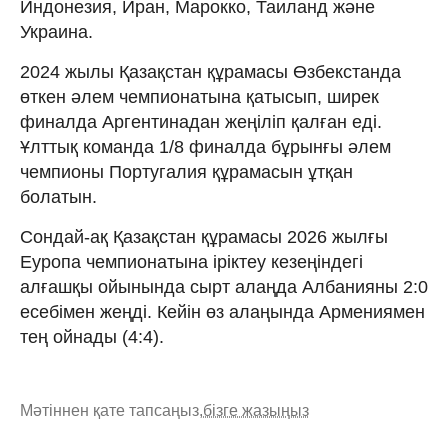
Индонезия, Иран, Марокко, Таиланд және
Украина.
2024 жылы Қазақстан құрамасы Өзбекстанда
өткен әлем чемпионатына қатысып, ширек
финалда Аргентинадан жеңіліп қалған еді.
Ұлттық команда 1/8 финалда бұрынғы әлем
чемпионы Португалия құрамасын ұтқан
болатын.
Сондай-ақ Қазақстан құрамасы 2026 жылғы
Еуропа чемпионатына іріктеу кезеңіндегі
алғашқы ойынында сырт алаңда Албанияны 2:0
есебімен жеңді. Кейін өз алаңында Армениямен
тең ойнады (4:4).
Мәтіннен қате тапсаңыз,
бізге жазыңыз