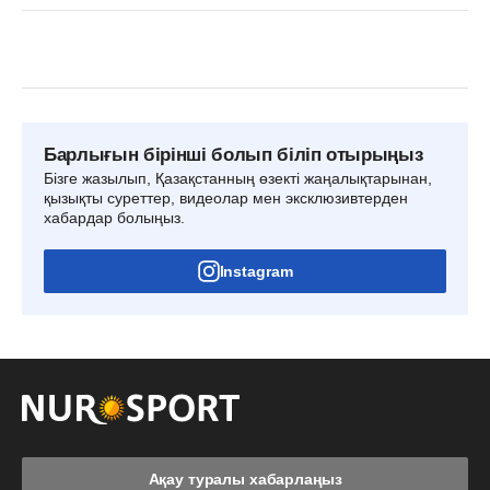
Барлығын бірінші болып біліп отырыңыз
Бізге жазылып, Қазақстанның өзекті жаңалықтарынан,
қызықты суреттер, видеолар мен эксклюзивтерден
хабардар болыңыз.
Instagram
Ақау туралы хабарлаңыз