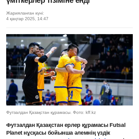
үміткерлер тізіміне енді
Жарияланған күні:
4 қаңтар 2025, 14:47
Футзалдан Қазақстан құрамасы. Фото: kff.kz
Футзалдан Қазақстан ерлер құрамасы Futsal
Planet нұсқасы бойынша әлемнің үздік