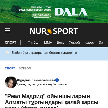
СПОРТ
Футбол
ММА
Бокс
Хоккей
Күрес
Өзге 
Бізбен бірге қатарынан болған күндеріңіз
СПОРТ
ФУТБОЛ
Жұлдыз Кенжегалиева
Қазақ редакциясының басшысы
"Реал Мадрид" ойыншыларын
Алматы тұрғындары қалай қарсы