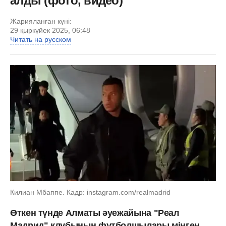
алды (фото, видео)
Жарияланған күні:
29 қыркүйек 2025, 06:48
Читать на русском
Килиан Мбаппе. Кадр: instagram.com/realmadrid
Өткен түнде Алматы әуежайына "Реал
Мадрид" клубының футболшылары мінген