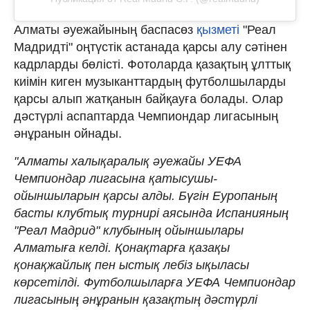
Алматы әуежайының баспасөз
қызметі
"Реал
Мадридті" оңтүстік астанада қарсы алу сәтінен
кадрларды бөлісті. Фотоларда қазақтың ұлттық
киімін киген музыканттардың футболшыларды
қарсы алып жатқанын байқауға болады. Олар
дәстүрлі аспаптарда Чемпиондар лигасының
әнұранын ойнады.
"Алматы халықаралық әуежайы УЕФА
Чемпиондар лигасына қатысушы-
ойыншыларын қарсы алды. Бүгін Еуропаның
басты клубтық турнирі аясында Испанияның
"Реал Мадрид" клубының ойыншылары
Алматыға келді. Қонақтарға қазақы
қонақжайлық пен ыстық лебіз ықыласы
көрсетілді. Футболшыларға УЕФА Чемпиондар
лигасының әнұранын қазақтың дәстүрлі