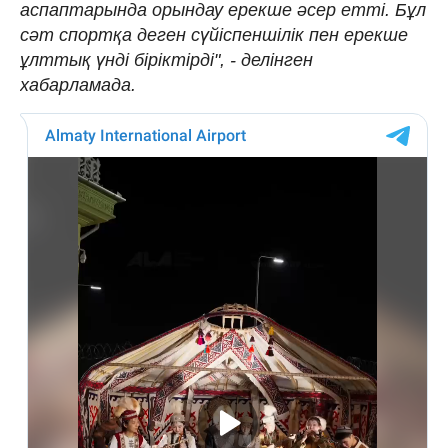
аспаптарында орындау ерекше әсер етті. Бұл
сәт спортқа деген сүйіспеншілік пен ерекше
ұлттық үнді біріктірді", - делінген
хабарламада.