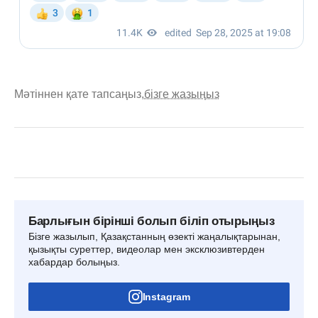
Мәтіннен қате тапсаңыз,
бізге жазыңыз
Барлығын бірінші болып біліп отырыңыз
Бізге жазылып, Қазақстанның өзекті жаңалықтарынан,
қызықты суреттер, видеолар мен эксклюзивтерден
хабардар болыңыз.
Instagram