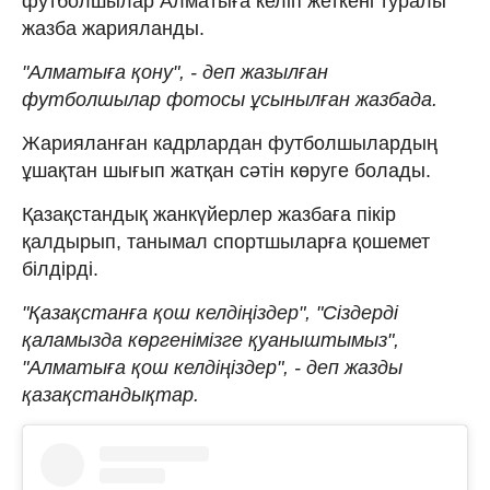
футболшылар Алматыға келіп жеткені туралы
жазба жарияланды.
"Алматыға қону", - деп жазылған
футболшылар фотосы ұсынылған жазбада.
Жарияланған кадрлардан футболшылардың
ұшақтан шығып жатқан сәтін көруге болады.
Қазақстандық жанкүйерлер жазбаға пікір
қалдырып, танымал спортшыларға қошемет
білдірді.
"Қазақстанға қош келдіңіздер", "Сіздерді
қаламызда көргенімізге қуаныштымыз",
"Алматыға қош келдіңіздер", - деп жазды
қазақстандықтар.