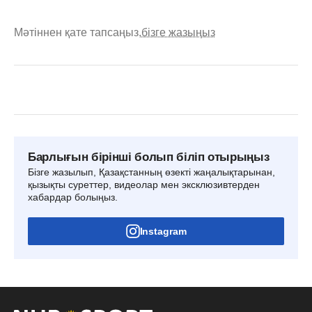
Мәтіннен қате тапсаңыз,
бізге жазыңыз
Барлығын бірінші болып біліп отырыңыз
Бізге жазылып, Қазақстанның өзекті жаңалықтарынан,
қызықты суреттер, видеолар мен эксклюзивтерден
хабардар болыңыз.
Instagram