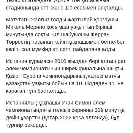
Техас штатындағы Арлингтон қаласының
стадионында өтті және 1:0 есебімен аяқталды.
Матчтағы жалғыз голды жартылай қорғаушы
Микель Мерино қосымша уақыттың бірінші
минутында соқты. Ол шабуылшы Ферран
Торрестің пасынан кейін қақпашымен бетпе-бет
келіп, сол мүмкіндікті сәтті пайдалана алды.
Испания құрамасы 2010 жылдан бері алғаш рет
әлем чемпионатының ширек финалына шықты.
Қазіргі Еуропа чемпиондарының келесі матчы
Қазақстан уақыты бойынша 10 шілдеден 11-іне
қараған түні басталады.
Испаниялық қақпашы Унаи Симон әлем
чемпионатындағы голсыз серияны 609 минутқа
дейін ұзартты (Қатар-2022 қоса алғанда), бұл
турнир рекорды.