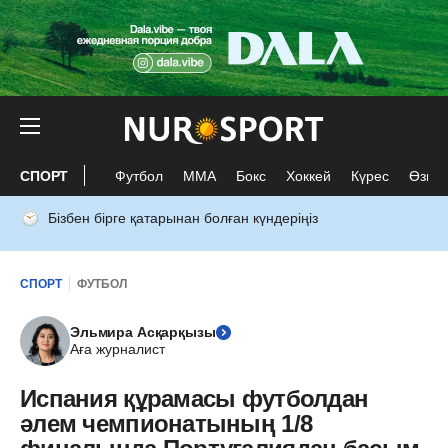
СПОРТ
Футбол
ММА
Бокс
Хоккей
Күрес
Өзге 
Бізбен бірге қатарынан болған күндеріңіз
СПОРТ
ФУТБОЛ
Эльмира Асқарқызы
Аға журналист
Испания құрамасы футболдан
әлем чемпионатының 1/8