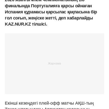
финалында Португалияға қарсы ойнаған
Испания құрамасы қарсылас қақпасына бір
гол соғып, жеңіске жетті, деп хабарлайды
KAZ.NUR.KZ тілшісі.
Екінші кезеңдегі плей-офф матчы АҚШ-тың