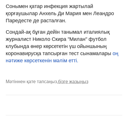
Сонымен қатар инфекция жартылай
қорғаушылар Анхель Ди Мария мен Леандро
Паредесте де расталған.
Сондай-ақ бұған дейін танымал италиялық
журналист Николо Скира "Милан" футбол
клубында өнер көрсететін үш ойыншының
коронавирусқа тапсырған тест сынамалары
оң
нәтиже көрсеткенін мәлім етті.
Мәтіннен қате тапсаңыз,
бізге жазыңыз