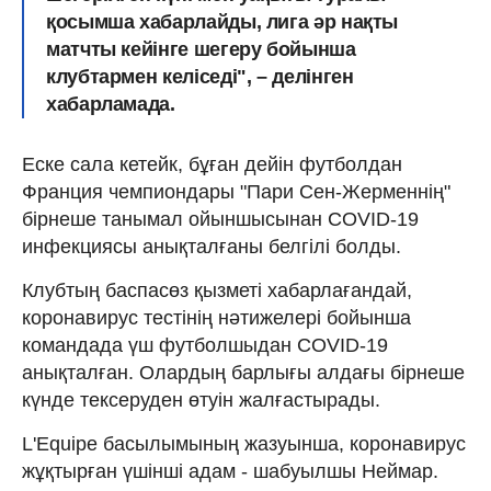
қосымша хабарлайды, лига әр нақты
матчты кейінге шегеру бойынша
клубтармен келіседі", – делінген
хабарламада.
Еске сала кетейк, бұған дейін футболдан
Франция чемпиондары "Пари Сен-Жерменнің"
бірнеше танымал ойыншысынан COVID-19
инфекциясы анықталғаны белгілі болды.
Клубтың баспасөз қызметі хабарлағандай,
коронавирус тестінің нәтижелері бойынша
командада үш футболшыдан COVID-19
анықталған. Олардың барлығы алдағы бірнеше
күнде тексеруден өтуін жалғастырады.
L'Equipe басылымының жазуынша, коронавирус
жұқтырған үшінші адам - шабуылшы Неймар.