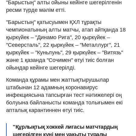
"Барыстың" алты ойыны кейінге шегерілгенін
ресми түрде мәлім етті.
"Барыстың" қатысуымен ҚХЛ тұрақты
чемпионатының алты матчы, атап айтқанда 18
қыркүйек – "Динамо Рига", 20 қыркүйек –
"Северсталь", 22 қыркүйек – "Металлург", 21
қыркүйек – "Куньлунь", 29 қыркүйек – "Витязь"
және 1 қазанда "Сочимен" өтуі тиіс болған
ойындар кейінге шегерілді.
Команда құрамы мен жаттықтырушылар
штабынан 12 адамның коронавирус
инфекциясына тапсырған тест нәтижелері оң
болуына байланысты команда толығымен екі
апталық карантиннен өтуі тиіс.
"Құрлықтық хоккей лигасы матчтардың
шегерілген күні мен уақыты туралы