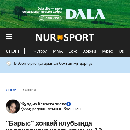
СПОРТ
Футбол
ММА
Бокс
Хоккей
Күрес
Өзге 
Бізбен бірге қатарынан болған күндеріңіз
СПОРТ
ХОККЕЙ
Жұлдыз Кенжегалиева
Қазақ редакциясының басшысы
"Барыс" хоккей клубында