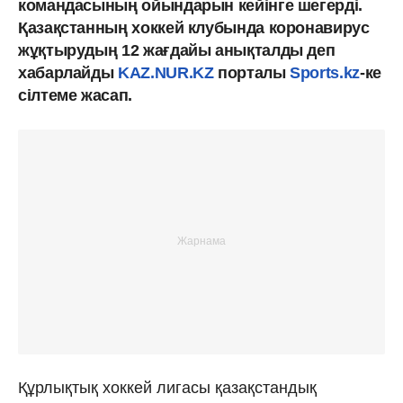
командасының ойындарын кейінге шегерді.
Қазақстанның хоккей клубында коронавирус
жұқтырудың 12 жағдайы анықталды деп
хабарлайды
KAZ.NUR.KZ
порталы
Sports.kz
-ке
сілтеме жасап.
Құрлықтық хоккей лигасы қазақстандық