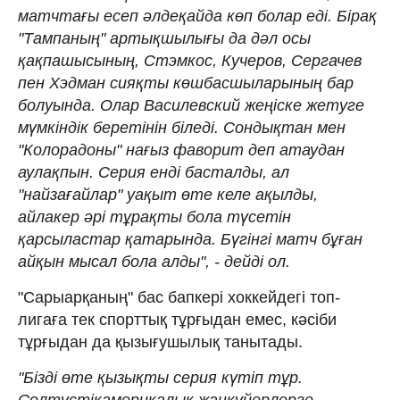
матчтағы есеп әлдеқайда көп болар еді. Бірақ
"Тампаның" артықшылығы да дәл осы
қақпашысының, Стэмкос, Кучеров, Сергачев
пен Хэдман сияқты көшбасшыларының бар
болуында. Олар Василевский жеңіске жетуге
мүмкіндік беретінін біледі. Сондықтан мен
"Колорадоны" нағыз фаворит деп атаудан
аулақпын. Серия енді басталды, ал
"найзағайлар" уақыт өте келе ақылды,
айлакер әрі тұрақты бола түсетін
қарсыластар қатарында. Бүгінгі матч бұған
айқын мысал бола алды", - дейді ол.
"Сарыарқаның" бас бапкері хоккейдегі топ-
лигаға тек спорттық тұрғыдан емес, кәсіби
тұрғыдан да қызығушылық танытады.
"Бізді өте қызықты серия күтіп тұр.
Солтүстікамерикалық жанкүйерлерге