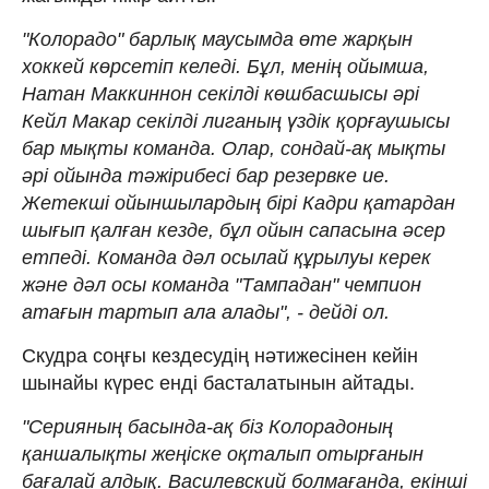
"Колорадо" барлық маусымда өте жарқын
хоккей көрсетіп келеді. Бұл, менің ойымша,
Натан Маккиннон секілді көшбасшысы әрі
Кейл Макар секілді лиганың үздік қорғаушысы
бар мықты команда. Олар, сондай-ақ мықты
әрі ойында тәжірибесі бар резервке ие.
Жетекші ойыншылардың бірі Кадри қатардан
шығып қалған кезде, бұл ойын сапасына әсер
етпеді. Команда дәл осылай құрылуы керек
және дәл осы команда "Тампадан" чемпион
атағын тартып ала алады", - дейді ол.
Скудра соңғы кездесудің нәтижесінен кейін
шынайы күрес енді басталатынын айтады.
"Серияның басында-ақ біз Колорадоның
қаншалықты жеңіске оқталып отырғанын
бағалай алдық. Василевский болмағанда, екінші