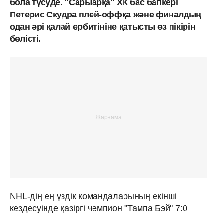
бола түсуде. "Сарыарқа" ХК бас бапкері
Петерис Скудра плей-оффқа және финалдың
одан әрі қалай өрбитініне қатысты өз пікірін
бөлісті.
NHL-дің ең үздік командаларының екінші
кездесуінде қазіргі чемпион "Тампа Бэй" 7:0