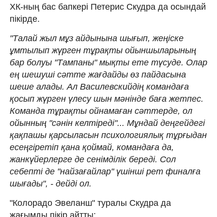
ХК-ның бас бапкері Петерис Скудра да осындай
пікірде.
"Талай жыл мұз айдынына шығып, жеңіске
ұмтылып жүрген тұрақты ойыншыларының
бар болуы "Тампаны" мықты ете түсуде. Олар
ең шешуші сәтте жағдайды өз пайдасына
шеше алады. Ал Василевскийдің командаға
қосып жүрген үлесу шын мәнінде баға жетпес.
Команда тұрақты ойнамаған сәттерде, ол
ойынның "сәнін келтіреді"... Мұндай деңгейдегі
қақпашы қарсыласын психологиялық тұрғыдан
есеңгіретіп қана қоймай, командаға да,
жанкүйерлерге де сенімділік береді. Сол
себепті де "найзағайлар" үшінші рет финалға
шығады", - дейді ол.
"Колорадо Эвеланш" туралы Скудра да
жағымды пікір айтты: