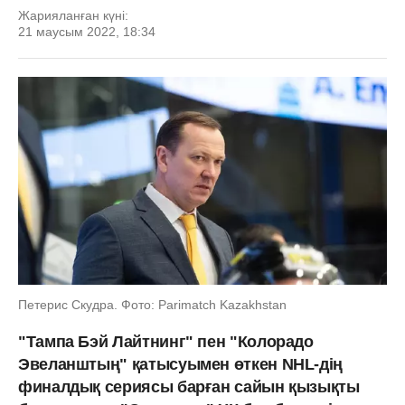
Жарияланған күні:
21 маусым 2022, 18:34
Петерис Скудра. Фото: Parimatch Kazakhstan
"Тампа Бэй Лайтнинг" пен "Колорадо
Эвеланштың" қатысуымен өткен NHL-дің
финалдық сериясы барған сайын қызықты