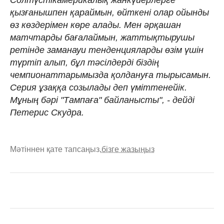
қызғанышпен қараймын, өйткені олар ойынды
өз көздерімен көре алады. Мен әрқашан
матчтарды бағалаймын, жаттықтырушы
ретінде заманауи тенденцияларды өзім үшін
түртіп алып, бұл тәсілдерді біздің
чемпионаттарымызда қолдануға тырысамын.
Серия ұзаққа созылады деп үміттенейік.
Мұның бәрі "Тампаға" байланысты", - дейді
Петерис Скудра.
Мәтіннен қате тапсаңыз,
бізге жазыңыз