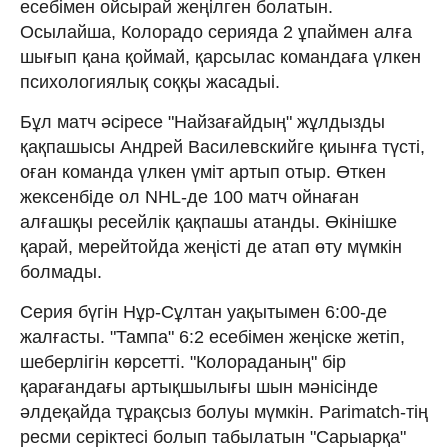
есебімен ойсырай жеңілген болатын.
Осылайша, Колорадо серияда 2 ұпаймен алға
шығып қана қоймай, қарсылас командаға үлкен
психологиялық соққы жасадыі.
Бұл матч әсіресе "Найзағайдың" жұлдызды
қақпашысы Андрей Василевскийге қиынға түсті,
оған команда үлкен үміт артып отыр. Өткен
жексенбіде ол NHL-де 100 матч ойнаған
алғашқы ресейлік қақпашы атанды. Өкінішке
қарай, мерейтойда жеңісті де атап өту мүмкін
болмады.
Серия бүгін Нұр-Сұлтан уақытымен 6:00-де
жалғасты. "Тампа" 6:2 есебімен жеңіске жетіп,
шеберлігін көрсетті. "Колораданың" бір
қарағандағы артықшылығы шын мәнісінде
әлдеқайда тұрақсыз болуы мүмкін. Parimatch-тің
ресми серіктесі болып табылатын "Сарыарқа"