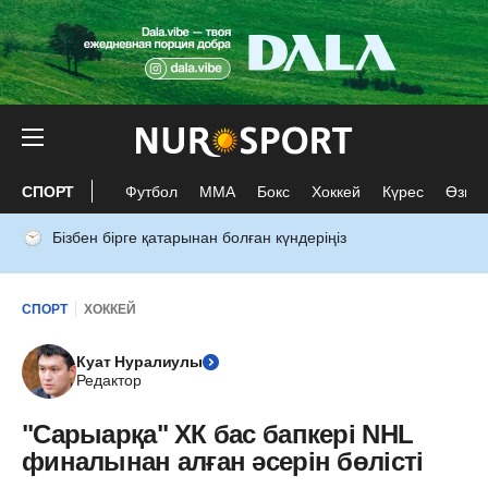
СПОРТ
Футбол
ММА
Бокс
Хоккей
Күрес
Өзге 
Бізбен бірге қатарынан болған күндеріңіз
СПОРТ
ХОККЕЙ
Куат Нуралиулы
Редактор
"Сарыарқа" ХК бас бапкері NHL
финалынан алған әсерін бөлісті