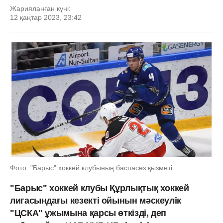
Жарияланған күні:
12 қаңтар 2023, 23:42
Фото: "Барыс" хоккей клубының баспасөз қызметі
"Барыс" хоккей клубы Құрлықтық хоккей
лигасындағы кезекті ойынын мәскеулік
"ЦСКА" ұжымына қарсы өткізді, деп