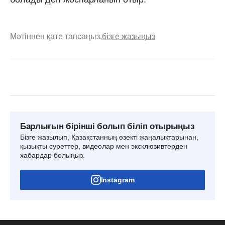
Мәтіннен қате тапсаңыз,
бізге жазыңыз
Барлығын бірінші болып біліп отырыңыз
Бізге жазылып, Қазақстанның өзекті жаңалықтарынан,
қызықты суреттер, видеолар мен эксклюзивтерден
хабардар болыңыз.
Instagram