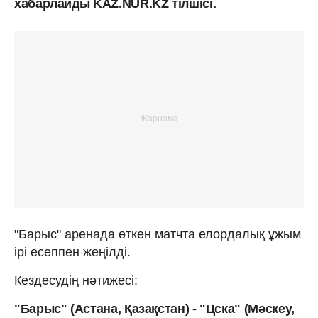
хабарлайды KAZ.NUR.KZ тілшісі.
"Барыс" аренада өткен матчта елордалық ұжым
ірі есеппен жеңілді.
Кездесудің нәтижесі:
"Барыс" (Астана, Қазақстан) - "Цска" (Мәскеу,