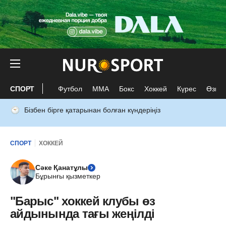
СПОРТ
Футбол
ММА
Бокс
Хоккей
Күрес
Өзге 
Бізбен бірге қатарынан болған күндеріңіз
СПОРТ
ХОККЕЙ
Сәке Қанатұлы
Бұрынғы қызметкер
"Барыс" хоккей клубы өз
айдынында тағы жеңілді