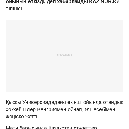
ойынын өткізді, деп хабарлайды KAZ.NUR.KZ
тілшісі.
Қысқы Универсиададағы екінші ойында отандық
хоккейшілер Венгриямен ойнап, 9:1 есебімен
жеңіске жетті.
Матч барысында Қазақстан студеттер