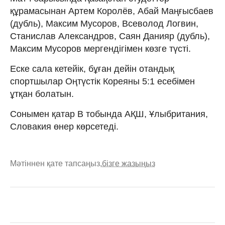
құрамасынан Артем Королёв, Абай Маңғысбаев
(дубль), Максим Мусоров, Всеволод Логвин,
Станислав Александров, Саян Данияр (дубль),
Максим Мусоров мергендігімен көзге түсті.
Еске сала кетейік, бұған дейін отандық
спортшылар Оңтүстік Кореяны 5:1 есебімен
ұтқан болатын.
Сонымен қатар В тобында АҚШ, Ұлыбритания,
Словакия өнер көрсетеді.
Мәтіннен қате тапсаңыз,
бізге жазыңыз