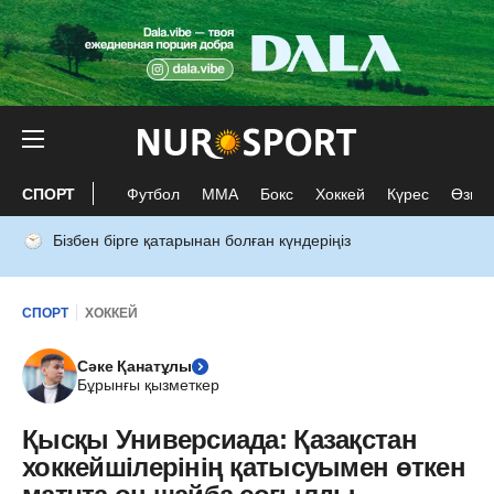
СПОРТ
Футбол
ММА
Бокс
Хоккей
Күрес
Өзге 
Бізбен бірге қатарынан болған күндеріңіз
СПОРТ
ХОККЕЙ
Сәке Қанатұлы
Бұрынғы қызметкер
Қысқы Универсиада: Қазақстан
хоккейшілерінің қатысуымен өткен