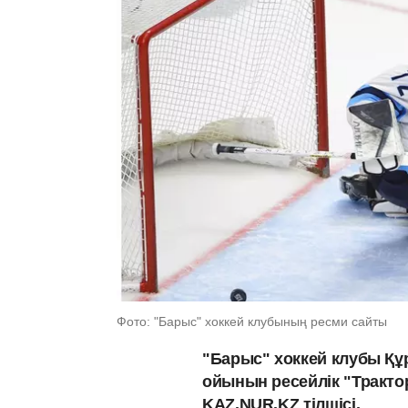
Фото: "Барыс" хоккей клубының ресми сайты
"Барыс" хоккей клубы Құ
ойынын ресейлік "Тракто
KAZ.NUR.KZ тілшісі.