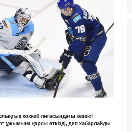
рлықтық хоккей лигасындағы кезекті
р" ұжымына қарсы өткізді, деп хабарлайды