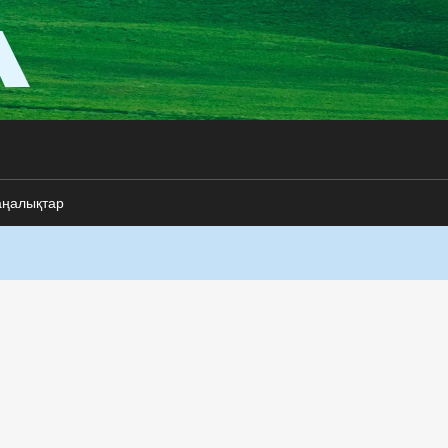
аңалықтар