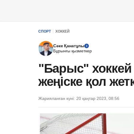
СПОРТ
ХОККЕЙ
Сәке Қанатұлы
Бұрынғы қызметкер
"Барыс" хокке
жеңіске қол жетк
Жарияланған күні:
20 қаңтар 2023, 08:56