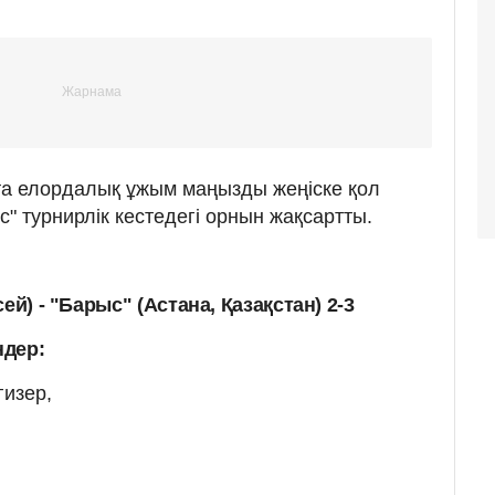
та елордалық ұжым маңызды жеңіске қол
с" турнирлік кестедегі орнын жақсартты.
ей) - "Барыс" (Астана, Қазақстан) 2-3
ндер:
гизер,