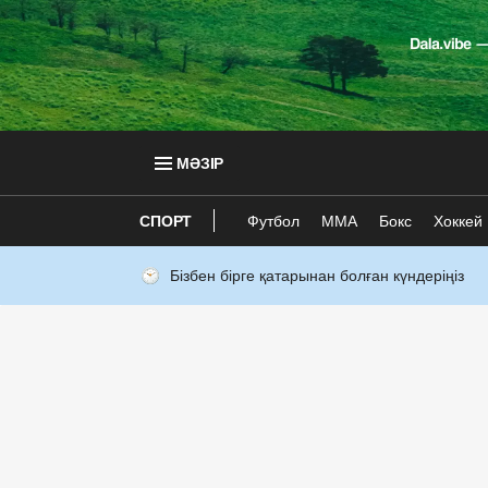
МӘЗІР
СПОРТ
Футбол
ММА
Бокс
Хоккей
Бізбен бірге қатарынан болған күндеріңіз