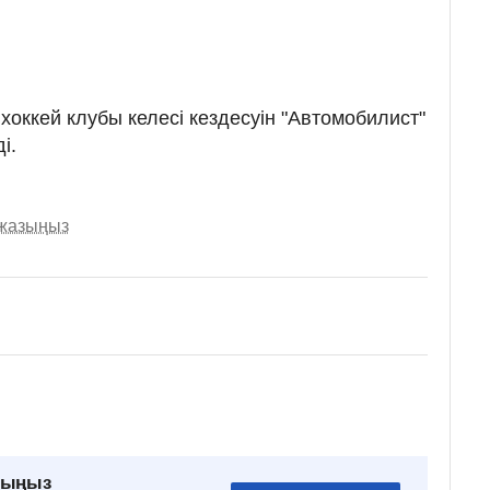
 хоккей клубы келесі кездесуін "Автомобилист"
і.
 жазыңыз
рыңыз