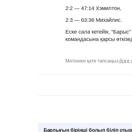
2:2 — 47:14 Хэмилтон,
2:3 — 63:36 Михайлис.
Еске сала кетейік, "Барыс"
командасына қарсы өткізед
Мәтіннен қате тапсаңыз,
бізге
Барлығын бірінші болып біліп оты