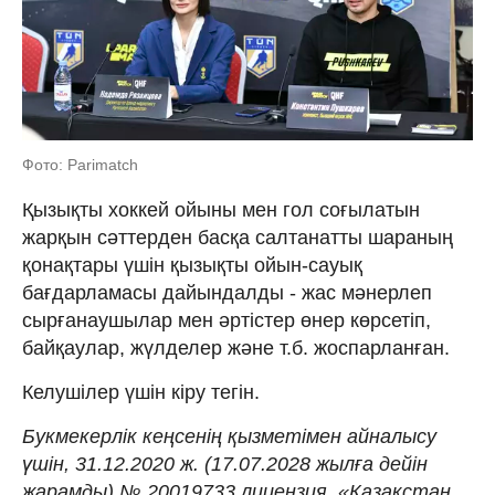
Фото: Parimatch
Қызықты хоккей ойыны мен гол соғылатын
жарқын сәттерден басқа салтанатты шараның
қонақтары үшін қызықты ойын-сауық
бағдарламасы дайындалды - жас мәнерлеп
сырғанаушылар мен әртістер өнер көрсетіп,
байқаулар, жүлделер және т.б. жоспарланған.
Келушілер үшін кіру тегін.
Букмекерлік кеңсенің қызметімен айналысу
үшін, 31.12.2020 ж. (17.07.2028 жылға дейін
жарамды) № 20019733 лицензия, «Қазақстан