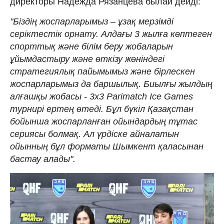
директоры Надежда Рязанцева былай дейді:
"Біздің жоспарларымыз – ұзақ мерзімді
серіктестік орнату. Алдағы 3 жылға көптеген
спорттық және білім беру жобаларын
ұйымдастыру және өткізу жөніндегі
стратегиялық пайымымыз және бірлескен
жоспарларымыз да баршылық. Биылғы жылдың
алғашқы жобасы - 3x3 Parimatch Ice Games
турнирі ертең өтеді. Бұл бүкіл Қазақстан
бойынша жоспарланған ойындардың тұтас
сериясы болмақ. Ал үрдіске айналатын
ойынның бұл форматы Шымкент қаласынан
бастау алады".