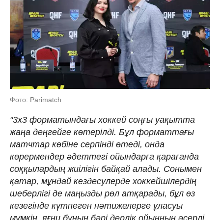
Фото: Parimatch
"3х3 форматындағы хоккей соңғы уақытта
жаңа деңгейге көтерілді. Бұл форматтағы
матчтар көбіне серпінді өтеді, онда
көрермендер әдеттегі ойындарға қарағанда
соққылардың жиілігін байқай алады. Сонымен
қатар, мұндай кездесулерде хоккейшілердің
шеберлігі де маңызды рөл атқарады, бұл өз
кезегінде күтпеген нәтижелерге ұласуы
мүмкін, яғни бұның бәрі дерлік ойынның әсерлі