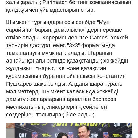
халықаралық Parimatch беттинг компаниясының
қолдауымен ұйымдастырып отыр.
Шымкент тұрғындары осы сенбіде "Мұз
сарайына" барып, демалыс күндерін ерекше
өткізе алады. Көрермендер "Ice Games" хоккей
турнирін дәстүрлі емес "3х3" форматында
тамашалауға мүмкіндік алады. Шараның
арнайы қонағы ретінде қазақстандық хоккейдің
жұлдызы – "Барыс" ХК және Қазақстан
құрамасының бұрынғы ойыншысы Константин
Пушкарев шақырылды. Алдағы шара туралы
мәліметтерді Шымкент қаласында хоккейді
дамыту жоспарларына арналған баспасөз
мәслихатының спикерлерінің сөйлеген
сөздерінен толығырақ біле алдық.