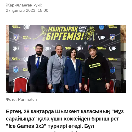
Жарияланған күні:
27 қаңтар 2023, 15:00
Фото: Parimatch
Ертең, 28 қаңтарда Шымкент қаласының "Мұз
сарайында" қала үшін хоккейден бірінші рет
"Ice Games 3х3" турнирі өтеді. Бұл