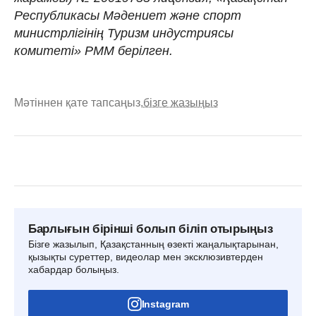
Республикасы Мәдениет және спорт
министрлігінің Туризм индустриясы
комитеті» РММ берілген.
Мәтіннен қате тапсаңыз,
бізге жазыңыз
Барлығын бірінші болып біліп отырыңыз
Бізге жазылып, Қазақстанның өзекті жаңалықтарынан,
қызықты суреттер, видеолар мен эксклюзивтерден
хабардар болыңыз.
Instagram