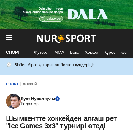
СПОРТ
Футбол
ММА
Бокс
Хоккей
Күрес
Өзге 
Бізбен бірге қатарынан болған күндеріңіз
СПОРТ
ХОККЕЙ
Куат Нуралиулы
Редактор
Шымкентте хоккейден алғаш рет
"Ice Games 3х3" турнирі өтеді