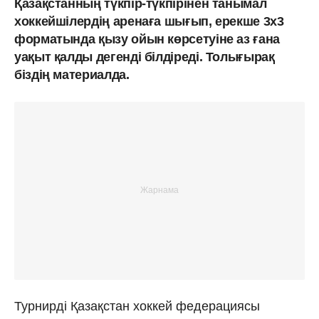
Қазақстанның түкпір-түкпірінен танымал
хоккейшілердің аренаға шығып, ерекше 3х3
форматында қызу ойын көрсетуіне аз ғана
уақыт қалды дегенді білдіреді. Толығырақ
біздің материалда.
Турнирді Қазақстан хоккей федерациясы