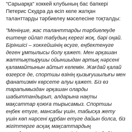
"Сарыарқа" хоккей клубының бас бапкері
Петерис Скудра да өсіп келе жатқан
таланттарды тәрбиелеу мәселесіне тоқталды:
"Меніңше, жас таланттарды тәрбиелеуде
ештеңе ойлап табудың керегі жоқ, бәрі оңай.
Біріншісі – хоккейшінің өсуге, еңбектенуге
деген ұмтылысы болу қажет. Мен әрқашан
жаттықтырушы ойыншыдан артық нәрсені
қаламайтынын айтып келемін. Жағдай қалай
өзгерсе де, спортшы өзінің қызығушылығы мен
фанатизмін көрсете алуы қажет. Біз өз
тарапымыздан әрқашан оларды
шабыттандырып, алдарына нақты
мақсаттар қоюға тырысамыз. Спортшы
еңбек етуге, мансабы үшін, табысқа жету
үшін көп нәрсені құрбан етуге дайын болса, біз
жігіттерге асқақ мақсаттардың