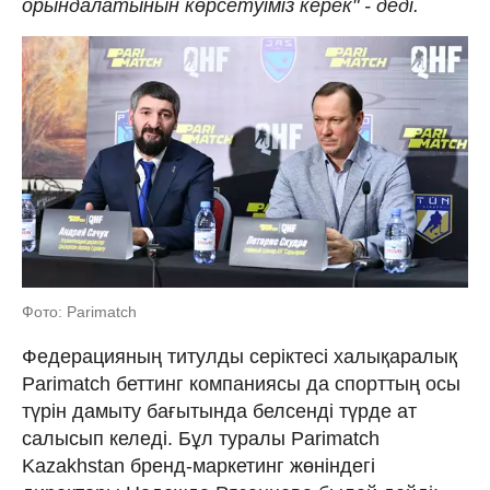
орындалатынын көрсетуіміз керек" - деді.
Фото: Parimatch
Федерацияның титулды серіктесі халықаралық
Parimatch беттинг компаниясы да спорттың осы
түрін дамыту бағытында белсенді түрде ат
салысып келеді. Бұл туралы Parimatch
Kazakhstan бренд-маркетинг жөніндегі