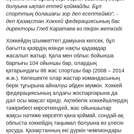
болуына ықпал етпей қоймайды. Бұл
спорттың болашағы зор деп есептейміз", -
деп Қазақстан Хоккей федерациясының бас
директоры Глеб Каратаев өз пікірін жеткізді.
Хоккейдің Шымкеттегі дамуына келсек, бұл
бағытта қазірдің өзінде нақты қадамдар
жасалып жатыр. Қала мен облыс бойынша
барлығы 104 ойыншы бар, олардың
қатарындағы 86 жас спортшы бар (2008 – 2014
ж.ж.). Келешекте олар жастар командасының
берік тұғырына айналуы әбден мүмкін. Хоккей
федерациясының алдағы жоспарларына да
дәл осы мақсат кіреді. Ақтөбелік хоккейшілердің
тəжірибесі көрсеткендей, жас ойыншылар
жақсы нәтиже көрсетіп қана қоймай, сондай-ақ
облыста хоккейдің таңымал болуына өз үлесін
қосуда. Қазақстанның екі дүркін чемпиондары