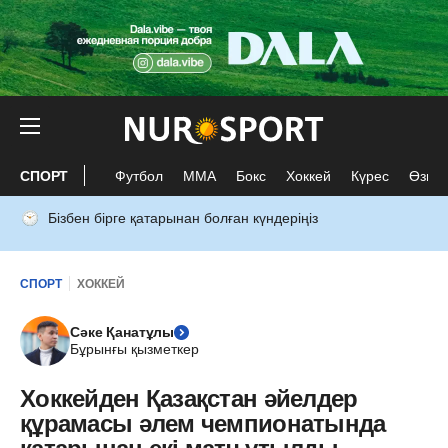
СПОРТ
Футбол
ММА
Бокс
Хоккей
Күрес
Өзге 
Бізбен бірге қатарынан болған күндеріңіз
СПОРТ
ХОККЕЙ
Сәке Қанатұлы
Бұрынғы қызметкер
Хоккейден Қазақстан әйелдер
құрамасы әлем чемпионатында