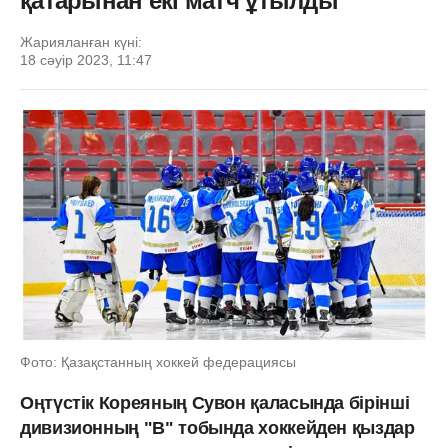
қатарынан екі матч ұтылды
Жарияланған күні:
18 сәуір 2023, 11:47
Фото: Қазақстанның хоккей федерациясы
Оңтүстік Кореяның Сувон қаласында бірінші
дивизионның "В" тобында хоккейден қыздар