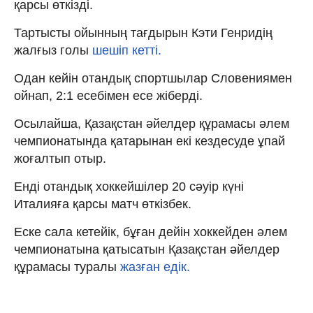
қарсы өткізді.
Тартысты ойынның тағдырын Кэти Генридің
жалғыз голы
шешіп кетті.
Одан кейін отандық спортшылар Словениямен
ойнап, 2:1 есебімен есе жіберді.
Осылайша, Қазақстан әйелдер құрамасы әлем
чемпионатында қатарынан екі кездесуде ұпай
жоғалтып отыр.
Енді отандық хоккейшілер 20 сәуір күні
Италияға қарсы матч өткізбек.
Еске сала кетейік, бұған дейін хоккейден әлем
чемпионатына қатысатын Қазақстан әйелдер
құрамасы туралы
жазған едік.