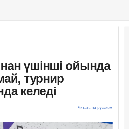
нан үшінші ойында
май, турнир
нда келеді
Читать на русском