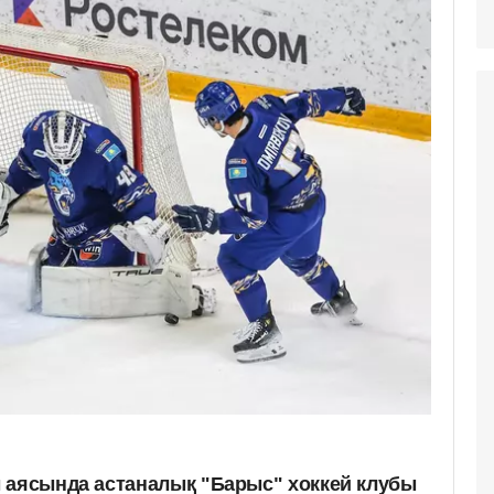
 аясында астаналық "Барыс" хоккей клубы