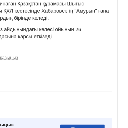
 жинаған Қазақстан құрамасы Шығыс
ҚХЛ кестесінде Хабаровсктің "Амурын" ғана
дың бірінде келеді.
мұз айдынындағы келесі ойынын 26
дасына қарсы өткізеді.
 жазыңыз
рыңыз