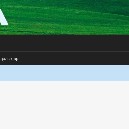
аңалықтар