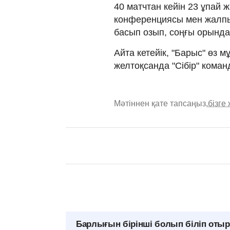
40 матчтан кейін 23 ұпай
конференциясы мен жалпы 
басып озып, соңғы орындар
Айта кетейік, "Барыс" өз 
желтоқсанда "Сібір" коман
Мәтіннен қате тапсаңыз,
бізге
Барлығын бірінші болып біліп оты