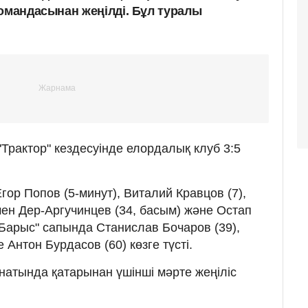
командасынан жеңілді. Бұл туралы
"Трактор" кездесуінде елордалық клуб 3:5
гор Попов (5-минут), Виталий Кравцов (7),
ен Дер-Аргучинцев (34, басым) және Остап
"Барыс" сапында Станислав Бочаров (39),
 Антон Бурдасов (60) көзге түсті.
атында қатарынан үшінші мәрте жеңіліс