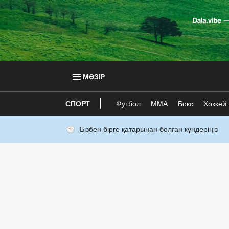
МӘЗІР
СПОРТ
Футбол
ММА
Бокс
Хоккей
Бізбен бірге қатарынан болған күндеріңіз