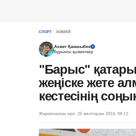
СПОРТ
ХОККЕЙ
Ахмет Қамшыбек
Бұрынғы қызметкер
"Барыс" қатары
жеңіске жете ал
кестесінің соңы
Жарияланған күні:
25 желтоқсан 2024, 09:12