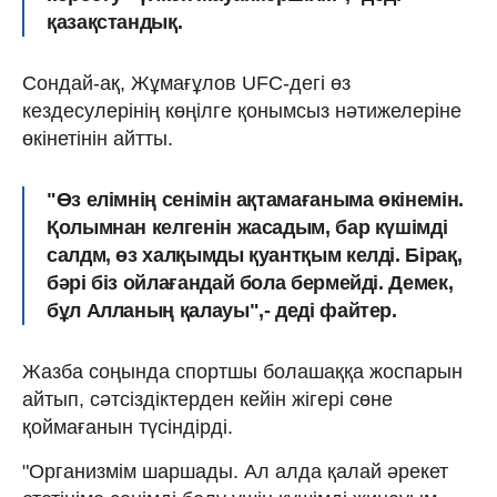
қазақстандық.
Сондай-ақ, Жұмағұлов UFC-дегі өз
кездесулерінің көңілге қонымсыз нәтижелеріне
өкінетінін айтты.
"Өз елімнің сенімін ақтамағаныма өкінемін.
Қолымнан келгенін жасадым, бар күшімді
салдм, өз халқымды қуантқым келді. Бірақ,
бәрі біз ойлағандай бола бермейді. Демек,
бұл Алланың қалауы",- деді файтер.
Жазба соңында спортшы болашаққа жоспарын
айтып, сәтсіздіктерден кейін жігері сөне
қоймағанын түсіндірді.
"Организмім шаршады. Ал алда қалай әрекет