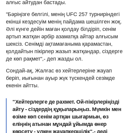
алғыс айтудан бастады.
"Бәріңізге белгілі, менің UFC 257 турниріндегі
екінші кездесуім менің пайдама шешілген жоқ.
Әлі күнге дейін маған қолдау білдіріп, сенім
артып жатқан әрбір азаматқа айтар алғысым
шексіз. Сенімді ақтамағаныма қарамастан,
қолдайтын пікірлер жазып жатқандар, сіздерге
де көп рақмет",- деп жазды ол.
Сондай-ақ, Жалғас өз хейтерлеріне жауап
беріп, иығынан ауыр жүк түскендей сезімде
екенін айтты.
"Хейтерлерге де рахмет. Ой-пікірлеріңізді
айту - сіздердің құқыларыңыз. Мүмкін мен
өзіме көп сенім артқан шығармын, өз
еліңнің атынан мұндай ұйымда өнер
көрсету - үлкен жауапкершілік",- деді