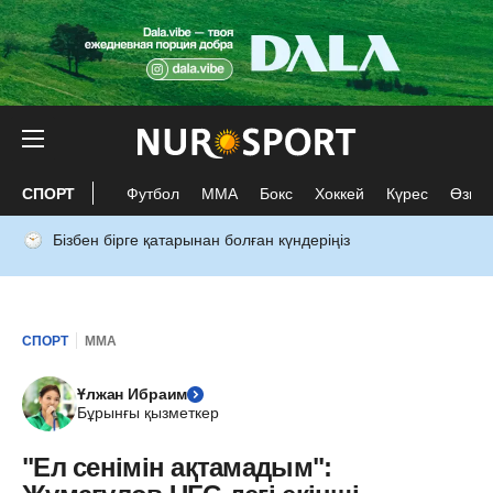
СПОРТ
Футбол
ММА
Бокс
Хоккей
Күрес
Өзге 
Бізбен бірге қатарынан болған күндеріңіз
СПОРТ
ММА
Ұлжан Ибраим
Бұрынғы қызметкер
"Ел сенімін ақтамадым":