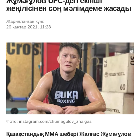
Жұмағұлов UFC-дегі екінші
жеңілісінен соң мәлімдеме жасады
Жарияланған күні:
26 қаңтар 2021, 11:28
Фото: instagram.com/zhumagulov_zhalgas
Қазақстандық MMA шебері Жалғас Жұмағұлов