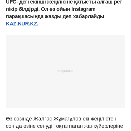
UFC- дегі екінші жеңілісіне қатысты алғаш рет
пікір білдірді. Ол өз ойын Instagram
парақшасында жазды деп хабарлайды
KAZ.NUR.KZ.
Өз сөзінде Жалғас Жұмағұлов екі жеңілістен
соң да өзіне сенуді тоқтатпаған жанкүйерлеріне