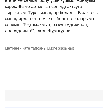
ететініме сенімді болу үшін күшімді жинауым
керек. Өзіме артылған сенімді ақтауға
тырыстым. Түрлі сынақтар болады. Бірақ, осы
сынақтардан өтіп, мықты болып ораларыма
сенемін. Тоқтамаймын, өз күшімді жинап,
дәлелдеймін!",- деді Жұмағұлов.
Мәтіннен қате тапсаңыз,
бізге жазыңыз