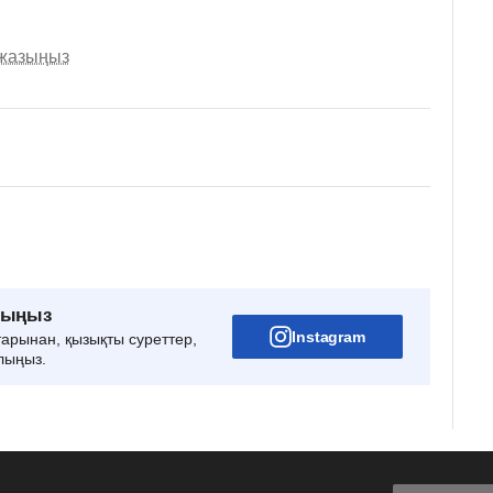
 жазыңыз
рыңыз
Instagram
тарынан, қызықты суреттер,
лыңыз.