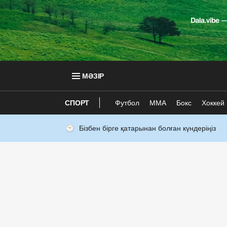
МӘЗІР
СПОРТ
Футбол
ММА
Бокс
Хоккей
Бізбен бірге қатарынан болған күндеріңіз