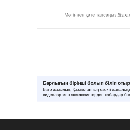
Мәтіннен қате тапсаңыз,
бізге
Барлығын бірінші болып біліп оты
Бізге жазылып, Қазақстанның өзекті жаңалық
видеолар мен эксклюзивтерден хабардар бо