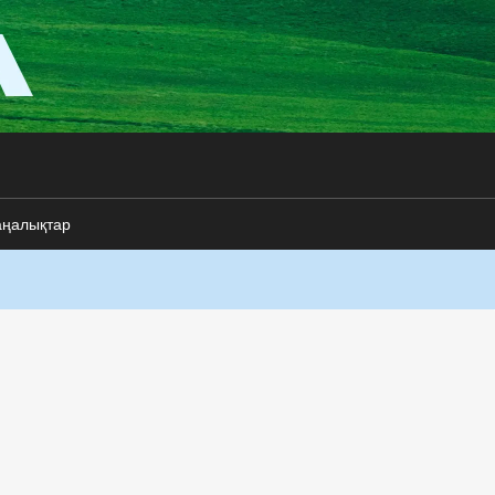
аңалықтар