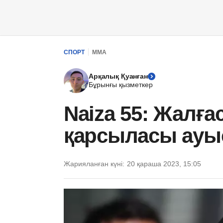
СПОРТ
ММА
Арқалық Қуанған
Бұрынғы қызметкер
Naiza 55: Жалғ
қарсыласы ауы
Жарияланған күні:
20 қараша 2023, 15:05