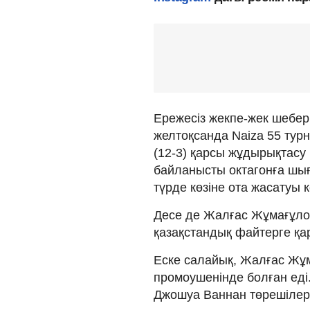
Ережесіз жекпе-жек шебер
желтоқсанда Naiza 55 тур
(12-3) қарсы жұдырықтасу
байланысты октагонға шы
түрде көзіне ота жасатуы к
Десе де Жалғас Жұмағұло
қазақстандық файтерге қа
Еске салайық, Жалғас Жұ
промоушенінде болған ед
Джошуа Ваннан төрешілерд