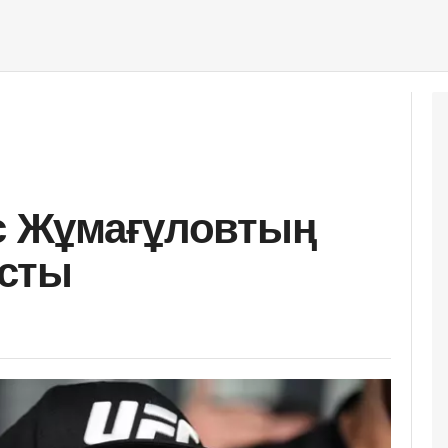
ас Жұмағұловтың
сты