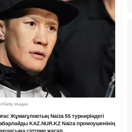
r/Getty Images
ғас Жұмағұловтың Naiza 55 турниріндегі
абарлайды KAZ.NUR.KZ Naiza промоушенінің
ақшасына сілтеме жасап.