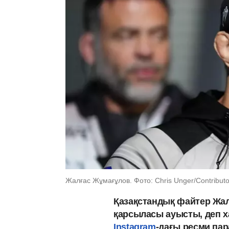
Жалғас Жұмағұлов. Фото: Chris Unger/Contributo
Қазақстандық файтер Жал
қарсыласы ауысты, деп х
Instagram
-дағы ресми пар